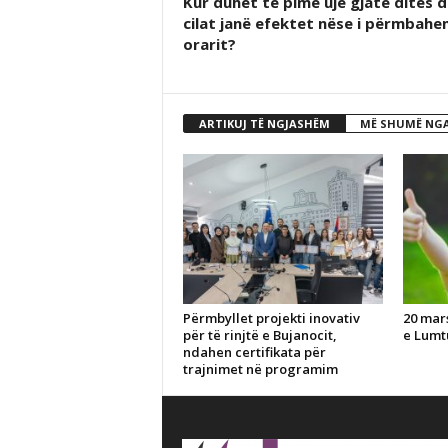
Kur duhet të pimë ujë gjatë ditës 
cilat janë efektet nëse i përmbahe
orarit?
ARTIKUJ TË NGJASHËM
MË SHUMË NGA
Përmbyllet projekti inovativ
20 mar
për të rinjtë e Bujanocit,
e Lumt
ndahen certifikata për
trajnimet në programim