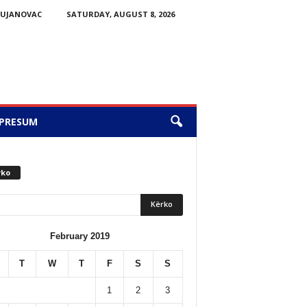
BUJANOVAC
SATURDAY, AUGUST 8, 2026
PRESUM
rko
February 2019
T
W
T
F
S
S
1
2
3