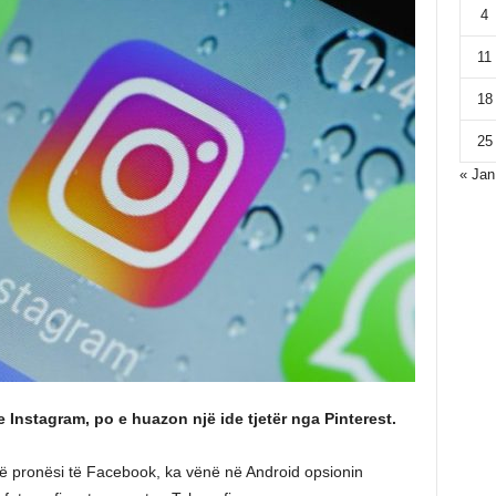
4
11
18
25
« Jan
 Instagram, po e huazon një ide tjetër nga Pinterest.
në pronësi të Facebook, ka vënë në Android opsionin