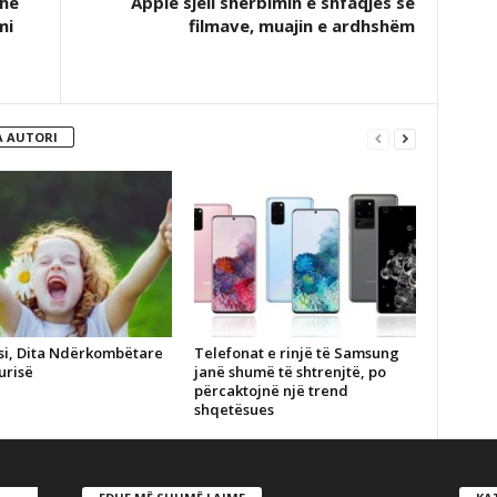
dhe
Apple sjell shërbimin e shfaqjes së
mi
filmave, muajin e ardhshëm
 AUTORI
si, Dita Ndërkombëtare
Telefonat e rinjë të Samsung
urisë
janë shumë të shtrenjtë, po
përcaktojnë një trend
shqetësues