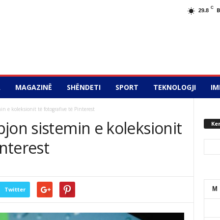
C
29.8
A
MAGAZINË
SHËNDETI
SPORT
TEKNOLOGJI
IM
n e koleksionit të fotografive të Pinterest
jon sistemin e koleksionit
Ke
interest
M
Twitter