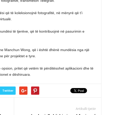
 fotografive, transmeton Telegrafi.
i që të koleksionojnë fotografitë, në mënyrë që t’i
irtualë.
undësi të tjerëve, që të kontribuojnë në pasurimin e
Jane Manchun Wong, që i është dhënë mundësia nga një
e për projektet e tyre.
opsion, pritet që vetëm të përditësohet aplikacioni dhe të
sionet e dëshiruara.
Twitter
Artikulli tjetër