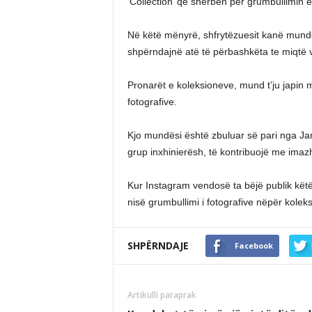
‘Collection’ që shërben për grumbullimin e
Në këtë mënyrë, shfrytëzuesit kanë mundës
shpërndajnë atë të përbashkëta te miqtë v
Pronarët e koleksioneve, mund t’ju japin m
fotografive.
Kjo mundësi është zbuluar së pari nga 
grup inxhinierësh, të kontribuojë me imazh
Kur Instagram vendosë ta bëjë publik këtë 
nisë grumbullimi i fotografive nëpër kolek
SHPËRNDAJE
Facebook
Artikulli paraprak