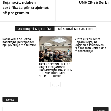
Bujanocit, ndahen
UNHCR-së Serbi
certifikata për trajnimet
në programim
ARTIKUJ TË NGJASHËM
MË SHUMË NGA AUTORI
Roskoveci dhe Lezha
Vizita e Presidentit
bashkojnë përvojat për
Bajram Begaj në
një qeverisje më të mirë
Luginën e Preshevës –
Një mesazh uniteti dhe
mbështetjeje
ARTI NDËRTON URA: TË
RINJTË E BUJANOCIT
PROMOVOJNË DIALOGUN
DHE MIRËKUPTIMIN
NDËRKULTUROR
Kerko