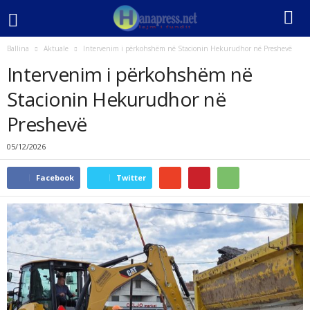
Ballina
Aktuale
Intervenim i përkohshëm në Stacionin Hekurudhor në Preshevë
Intervenim i përkohshëm në
Stacionin Hekurudhor në
Preshevë
05/12/2026
Facebook
Twitter