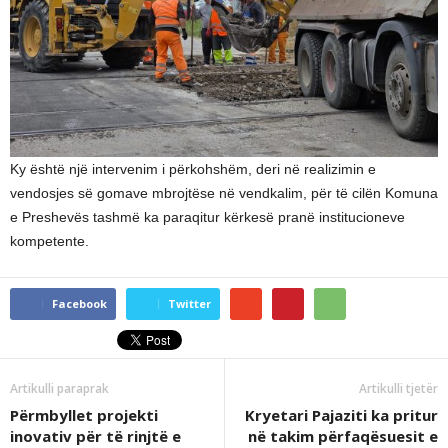
Ky është një intervenim i përkohshëm, deri në realizimin e
vendosjes së gomave mbrojtëse në vendkalim, për të cilën Komuna
e Preshevës tashmë ka paraqitur kërkesë pranë institucioneve
kompetente.
Facebook
Twitter
Artikulli paraprak
Artikulli tjetër
Përmbyllet projekti
Kryetari Pajaziti ka pritur
inovativ për të rinjtë e
në takim përfaqësuesit e