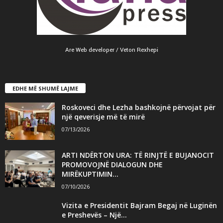
Are Web developer / Veton Rexhepi
EDHE MË SHUMË LAJME
Roskoveci dhe Lezha bashkojnë përvojat për
një qeverisje më të mirë
07/13/2026
ARTI NDËRTON URA: TË RINJTË E BUJANOCIT
PROMOVOJNË DIALOGUN DHE
MIRËKUPTIMIN...
07/10/2026
Vizita e Presidentit Bajram Begaj në Luginën
e Preshevës – Një...