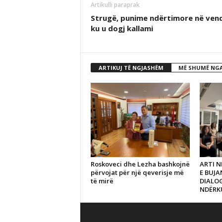
Artikulli paraprak
Strugë, punime ndërtimore në ven
ku u dogj kallami
ARTIKUJ TË NGJASHËM
MË SHUMË NGA
Roskoveci dhe Lezha bashkojnë
ARTI N
përvojat për një qeverisje më
E BUJ
të mirë
DIALO
NDËRK