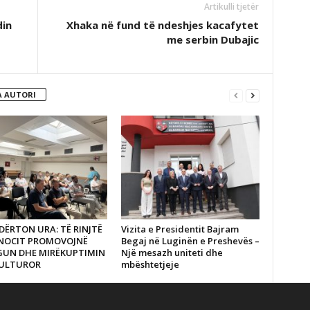
Artikulli tjetër
din
Xhaka në fund të ndeshjes kacafytet
me serbin Dubajic
 AUTORI
DËRTON URA: TË RINJTË
Vizita e Presidentit Bajram
ANOCIT PROMOVOJNË
Begaj në Luginën e Preshevës –
GUN DHE MIRËKUPTIMIN
Një mesazh uniteti dhe
ULTUROR
mbështetjeje