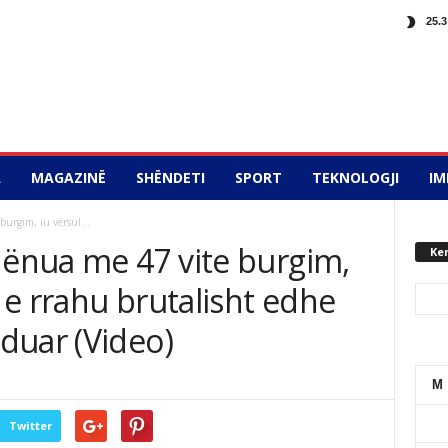
25.3
A
MAGAZINË
SHËNDETI
SPORT
TEKNOLOGJI
IM
burgim, iu vërsul...
dënua me 47 vite burgim,
Ke
– e rrahu brutalisht edhe
duar (Video)
M
Twitter