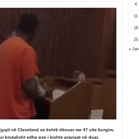
4
11
18
25
« Jan
gjyqit në Cleveland se është dënuar me 47 vite burgim,
ur brutalisht edhe pse i kishte prangat në duar.