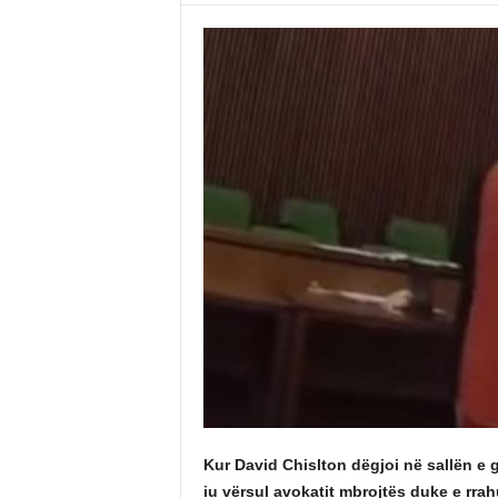
Kur David Chislton dëgjoi në sallën e 
iu vërsul avokatit mbrojtës duke e rrah