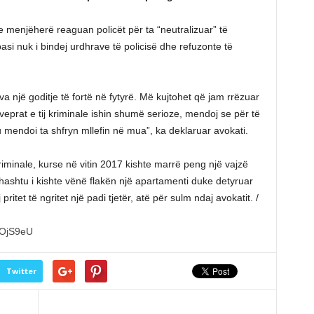
e menjëherë reaguan policët për ta “neutralizuar” të
pasi nuk i bindej urdhrave të policisë dhe refuzonte të
eva një goditje të fortë në fytyrë. Më kujtohet që jam rrëzuar
prat e tij kriminale ishin shumë serioze, mendoj se për të
 mendoi ta shfryn mllefin në mua”, ka deklaruar avokati.
minale, kurse në vitin 2017 kishte marrë peng një vajzë
thashtu i kishte vënë flakën një apartamenti duke detyruar
pritet të ngritet një padi tjetër, atë për sulm ndaj avokatit. /
bOjS9eU
Twitter