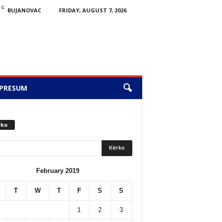
C
BUJANOVAC
FRIDAY, AUGUST 7, 2026
PRESUM
rko
February 2019
T
W
T
F
S
S
1
2
3