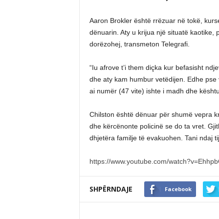
Aaron Brokler është rrëzuar në tokë, kurs
dënuarin. Aty u krijua një situatë kaotike, 
dorëzohej, transmeton Telegrafi.
“Iu afrove t’i them diçka kur befasisht ndj
dhe aty kam humbur vetëdijen. Edhe pse ve
ai numër (47 vite) ishte i madh dhe kështu
Chilston është dënuar për shumë vepra kri
dhe kërcënonte policinë se do ta vret. Gji
dhjetëra familje të evakuohen. Tani ndaj tij 
https://www.youtube.com/watch?v=Ehhp
SHPËRNDAJE
Facebook