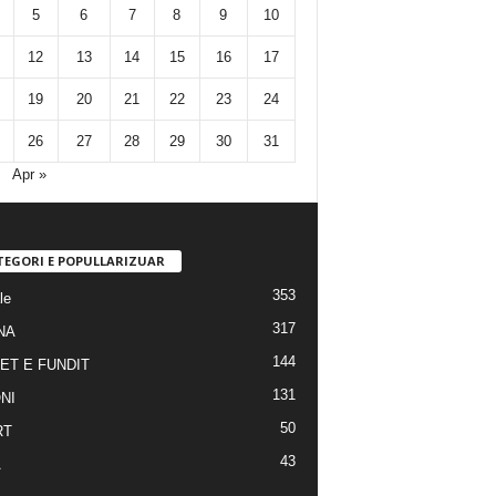
5
6
7
8
9
10
12
13
14
15
16
17
19
20
21
22
23
24
26
27
28
29
30
31
Apr »
TEGORI E POPULLARIZUAR
353
le
317
NA
144
ET E FUNDIT
131
NI
50
RT
43
A