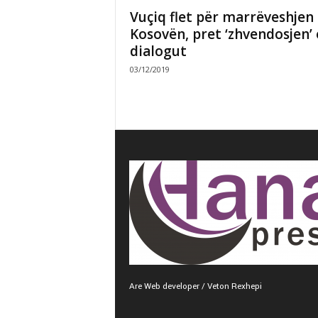
Vuçiq flet për marrëveshjen
Kosovën, pret ‘zhvendosjen’ 
dialogut
03/12/2019
Are Web developer / Veton Rexhepi