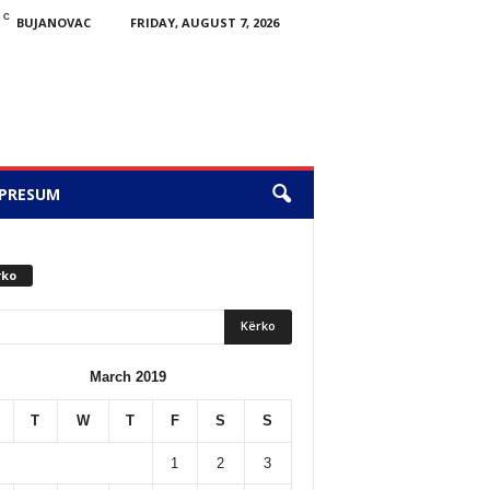
C
BUJANOVAC
FRIDAY, AUGUST 7, 2026
PRESUM
rko
March 2019
T
W
T
F
S
S
1
2
3