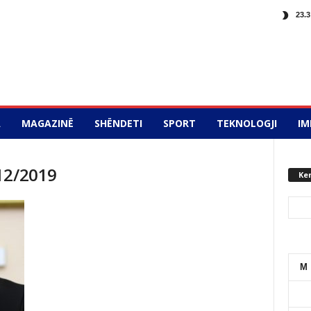
23.3
A
MAGAZINË
SHËNDETI
SPORT
TEKNOLOGJI
IM
12/2019
Ke
M