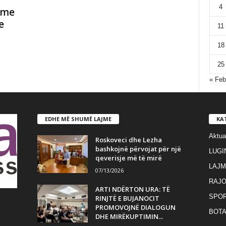
4
 me
e
11
18
25
« Feb
EDHE MË SHUMË LAJME
KA
Aktua
Roskoveci dhe Lezha
bashkojnë përvojat për një
LUGI
qeverisje më të mirë
LAJM
07/13/2026
RAJO
ARTI NDËRTON URA: TË
SPO
RINJTË E BUJANOCIT
PROMOVOJNË DIALOGUN
BOT
DHE MIRËKUPTIMIN...