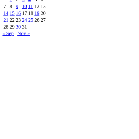
7
8
9
10
11
12
13
14
15
16
17
18
19
20
21
22
23
24
25
26
27
28
29
30
31
« Sep
Nov »
Are Web developer / Veton Rexhepi
EDHE MË SHUMË LAJME
Roskoveci dhe Lezha bashkojnë përvojat për një
qeverisje më të mirë
07/13/2026
ARTI NDËRTON URA: TË RINJTË E
BUJANOCIT PROMOVOJNË DIALOGUN DHE
MIRËKUPTIMIN...