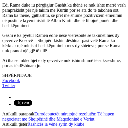
Edi Rama duke iu përgjigjur Gashit ka thënë se nuk ishte marrë vesh
paraprakisht për një takim me Kurtin por se ata do të takohen sot.
Rama ka thënë, gjithashtu, se pret me shumë pozitivizëm emërimin
në postin e kryeministrit të Albin Kurtit dhe të fillojnë punën dhe
bashkëpunimet.
Gashi e ka pyetur Ramën edhe nëse vlerësonte se takimet mes dy
qeverive Kosovë – Shqipëri kishin dështuar pasi vetë Rama ka
kërkuar një ministri bashkëpunimin mes dy shteteve, por se Rama
nuk pranoi një gjë të tillë.
Ai tha se mbledhjet e dy qeverive nuk ishin shumë të suksesshme,
por as të dështuara jo.
SHPËRNDAJE
Facebook
Twitter
Artikulli paraprak
Eurodeputetët miratojnë rezolutën: Të hapen
negociatat me Shqipërinë dhe Maqedoninë e Veriut
Artikulli tjetër
Rashicës ia vënë syrin dy klube