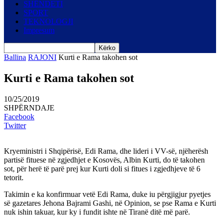
SHËNDETI
SPORT
TEKNOLOGJI
Impresum
Ballina
RAJONI
Kurti e Rama takohen sot
Kurti e Rama takohen sot
10/25/2019
SHPËRNDAJE
Facebook
Twitter
Kryeministri i Shqipërisë, Edi Rama, dhe lideri i VV-së, njëherësh
partisë fituese në zgjedhjet e Kosovës, Albin Kurti, do të takohen
sot, për herë të parë prej kur Kurti doli si fitues i zgjedhjeve të 6
tetorit.
Takimin e ka konfirmuar vetë Edi Rama, duke iu përgjigjur pyetjes
së gazetares Jehona Bajrami Gashi, në Opinion, se pse Rama e Kurti
nuk ishin takuar, kur ky i fundit ishte në Tiranë ditë më parë.