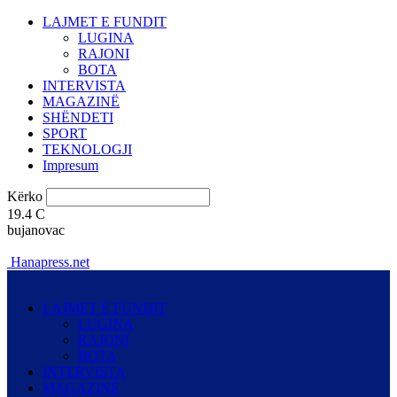
LAJMET E FUNDIT
LUGINA
RAJONI
BOTA
INTERVISTA
MAGAZINË
SHËNDETI
SPORT
TEKNOLOGJI
Impresum
Kërko
19.4
C
bujanovac
Hanapress.net
LAJMET E FUNDIT
LUGINA
RAJONI
BOTA
INTERVISTA
MAGAZINË