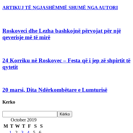
ARTIKUJ TË NGJASHËM
MË SHUMË NGA AUTORI
Roskoveci dhe Lezha bashkojnë përvojat për një
qeverisje më të mirë
24 Korriku në Roskovec – Festa që i jep zë shpirtit të
qytetit
20 marsi, Dita Ndërkombëtare e Lumturisë
Kerko
October 2019
M
T
W
T
F
S
S
1
2
3
4
5
6