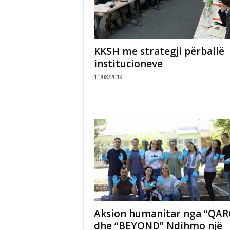
KKSH me strategji përballë
institucioneve
11/08/2019
Aksion humanitar nga “QAR
dhe “BEYOND” Ndihmo një