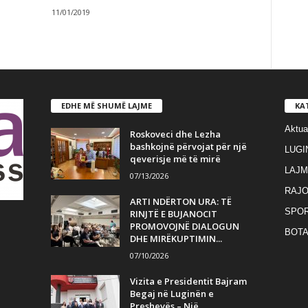
11/01/2019
EDHE MË SHUMË LAJME
KA
Aktua
Roskoveci dhe Lezha
bashkojnë përvojat për një
LUGI
qeverisje më të mirë
LAJM
07/13/2026
RAJO
ARTI NDËRTON URA: TË
SPO
RINJTË E BUJANOCIT
PROMOVOJNË DIALOGUN
BOT
DHE MIRËKUPTIMIN...
07/10/2026
Vizita e Presidentit Bajram
Begaj në Luginën e
Preshevës – Një...