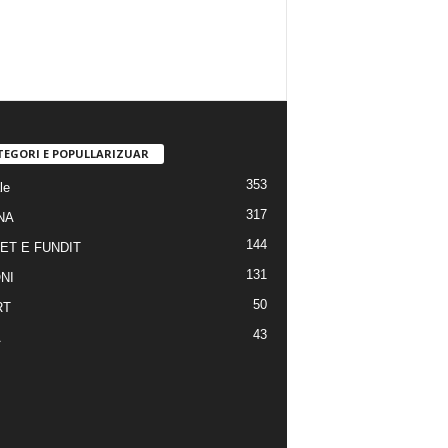
TEGORI E POPULLARIZUAR
353
le
317
NA
144
ET E FUNDIT
131
NI
50
RT
43
A