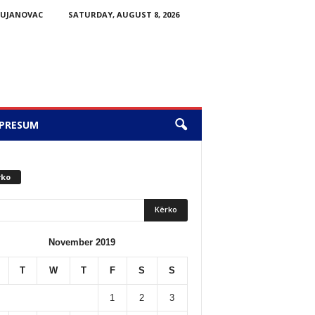
BUJANOVAC
SATURDAY, AUGUST 8, 2026
PRESUM
rko
November 2019
T
W
T
F
S
S
1
2
3