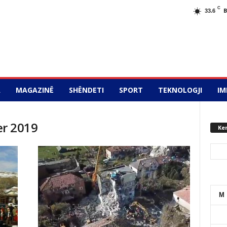
C
33.6
A
MAGAZINË
SHËNDETI
SPORT
TEKNOLOGJI
IM
r 2019
Ke
M