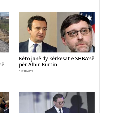
Këto janë dy kërkesat e SHBA’së
së
për Albin Kurtin
11/08/2019