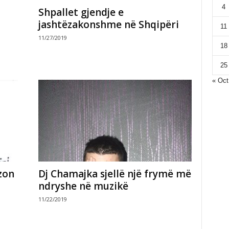
4
Shpallet gjendje e
jashtëzakonshme në Shqipëri
11
11/27/2019
18
25
« Oct
zon
Dj Chamajka sjellë një frymë më
ndryshe në muzikë
11/22/2019