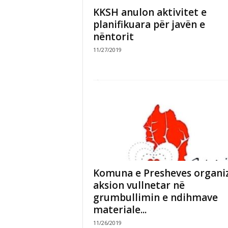
KKSH anulon aktivitet e
planifikuara për javën e
nëntorit
11/27/2019
Komuna e Presheves organi
aksion vullnetar në
grumbullimin e ndihmave
materiale...
11/26/2019