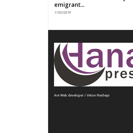
emigrant...
11/02/2019
Are Web developer / Veton Rexhepi