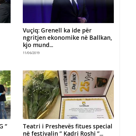
Vuçiq: Grenell ka ide për
ngritjen ekonomike në Ballkan,
kjo mund...
11/06/2019
G ”
Teatri i Preshevës fitues special
në festivalin ” Kadri Roshi ”...