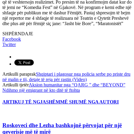
që të veshtersojn realizimet. Po presim të na konfirmojm datat kur do
të jemi ne “Komedia Fest” në Gjakovë. Në program e kemi edhe një
shfaqje për publikun me të dashur Fëmijët. Pastaj shpresojm të bejm
një repertor me 4 shfaqje të realizuara në Teatrin e Qytetit Preshevë
dhe plus atë për fëmijë siç jane: “Jasht bie Bore”, “Maratonistët”
SHPËRNDAJE
Facebook
Twitter
Artikulli paraprak
Shqiptari i plagosur nga policia serbe po priste dru
në malin e tij, detaje të reja për rastin (Video)
Artikulli tjetër
Aksion humanitar nga “QARG ” dhe “BEYOND”
Ndihmo një emigrant në kto ditë të ftohta
ARTIKUJ TË NGJASHËM
MË SHUMË NGA AUTORI
Roskoveci dhe Lezha bashkojnë përvojat për një
qeverisje më të mirë