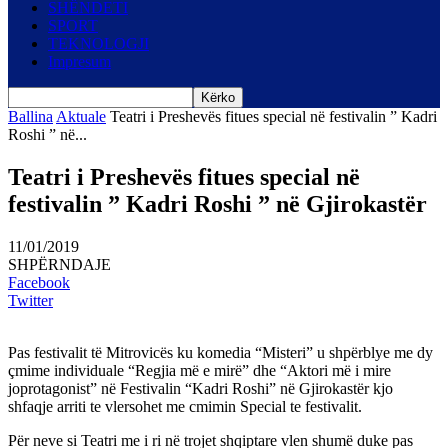
SHËNDETI
SPORT
TEKNOLOGJI
Impresum
Ballina
Aktuale
Teatri i Preshevës fitues special në festivalin ” Kadri
Roshi ” në...
Teatri i Preshevës fitues special në
festivalin ” Kadri Roshi ” në Gjirokastër
11/01/2019
SHPËRNDAJE
Facebook
Twitter
Pas festivalit të Mitrovicës ku komedia “Misteri” u shpërblye me dy
çmime individuale “Regjia më e mirë” dhe “Aktori më i mire
joprotagonist” në Festivalin “Kadri Roshi” në Gjirokastër kjo
shfaqje arriti te vlersohet me cmimin Special te festivalit.
Për neve si Teatri me i ri në trojet shqiptare vlen shumë duke pas