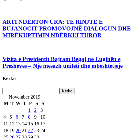
ARTI NDËRTON URA: TË RINJTË E
BUJANOCIT PROMOVOJNË DIALOGUN DHE
MIRËKUPTIMIN NDËRKULTUROR
Vizita e Presidentit Bajram Begaj në Luginën e
Preshevës – Një mesazh uniteti dhe mbështetjeje
Kerko
November 2019
M
T
W
T
F
S
S
1
2
3
4
5
6
7
8
9
10
11
12
13
14
15
16
17
18
19
20
21
22
23
24
25
26
27
28
29
30