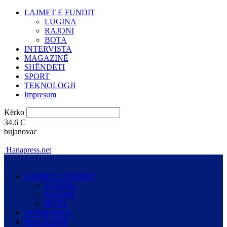
LAJMET E FUNDIT
LUGINA
RAJONI
BOTA
INTERVISTA
MAGAZINË
SHËNDETI
SPORT
TEKNOLOGJI
Impresum
Kërko
34.6
C
bujanovac
Hanapress.net
LAJMET E FUNDIT
LUGINA
RAJONI
BOTA
INTERVISTA
MAGAZINË