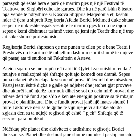
parasysh që është hera e parë që marrim pjes një një Festival të
Teatrove ne Shqipëri edhe ate garues. Dhe ku në garë ishin 8 teatro
nga vende te ndryshme si Kosova Shqipria Maqedonia etj kështu
ndër të tjera u shpreh Regjisorja Afeida Borici Mehmeti duke shtuar
se për ne nuk është aspak vështirë të marrim pjes ku do në rajon
sepse e kemi dëshmuar tashmë veten që jemi nje Teatër dhe një trup
artistike shumë profesioniste.
Regjisorja Borici shpreson qe me punën te cilen po e bene Teatri i
Preshevës do të arrijmë të mbjellim dashurin e artit shumë të rinjeve
që pastaj ata të studion në Fakultetin e Arteve.
Afeida sqaron se me trupën e Teatrit të Qytetit zakonisht mrenda 2
muajve e realizojmë një shfaqje qoft ajo komedi ose dramë. Sepse
puna ndahet në dy etapa kryesore në prova të leximit dhe misasken,
Pastaj teatri është diçka e gjallë që ndjehet dhe jetohet gjat provave
dhe aktorët janë njerëz kurr nuk dihet se sot do ecin mirë provat dhe
mbarë deri në fund apo s’do e ken atë energjin pozitive sa të mbajm
provat e planifikuara. Dhe e fundit provat janë një mates shumë I
mirë I aktorëve deri sa të gjithë të vijn një je vi artistike ato do
zgjasin deri sa ta ndjejë regjisori që është ” pjek” Shfaqja që të
serviret para publikut.
Ndërkaq për planet dhe aktivitetet e ardhshme regjisorja Borici
thekson se: Planet dhe dëshirat janë shumë mundësit pastaj janë ato