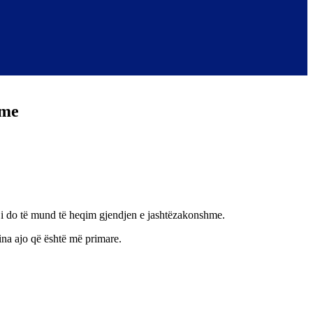
hme
uaji do të mund të heqim gjendjen e jashtëzakonshme.
lina ajo që është më primare.