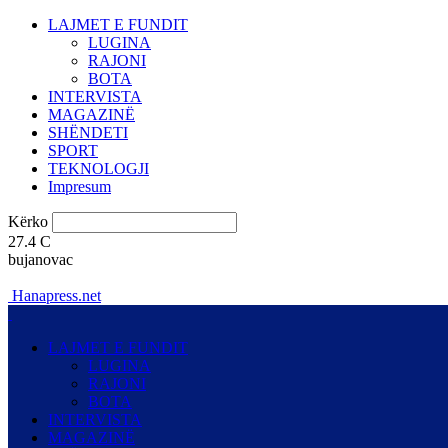
LAJMET E FUNDIT
LUGINA
RAJONI
BOTA
INTERVISTA
MAGAZINË
SHËNDETI
SPORT
TEKNOLOGJI
Impresum
Kërko
27.4
C
bujanovac
Hanapress.net
LAJMET E FUNDIT
LUGINA
RAJONI
BOTA
INTERVISTA
MAGAZINË