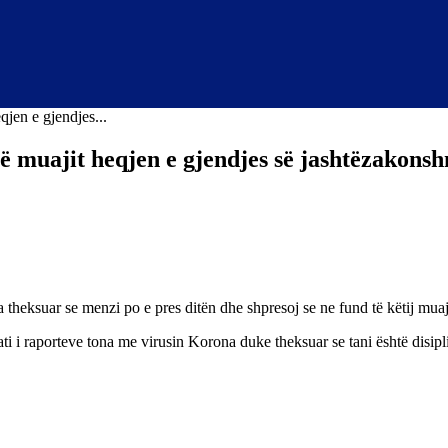
qjen e gjendjes...
të muajit heqjen e gjendjes së jashtëzakons
ka theksuar se menzi po e pres ditën dhe shpresoj se ne fund të këtij m
ati i raporteve tona me virusin Korona duke theksuar se tani është disip