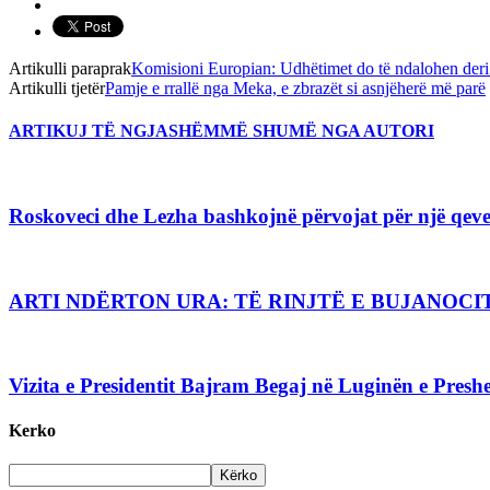
Artikulli paraprak
Komisioni Europian: Udhëtimet do të ndalohen der
Artikulli tjetër
Pamje e rrallë nga Meka, e zbrazët si asnjëherë më parë
ARTIKUJ TË NGJASHËM
MË SHUMË NGA AUTORI
Roskoveci dhe Lezha bashkojnë përvojat për një qever
ARTI NDËRTON URA: TË RINJTË E BUJANO
Vizita e Presidentit Bajram Begaj në Luginën e Preshe
Kerko