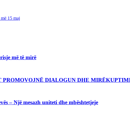
i më 15 maj
isje më të mirë
CIT PROMOVOJNË DIALOGUN DHE MIRËKUPTI
vës – Një mesazh uniteti dhe mbështetjeje