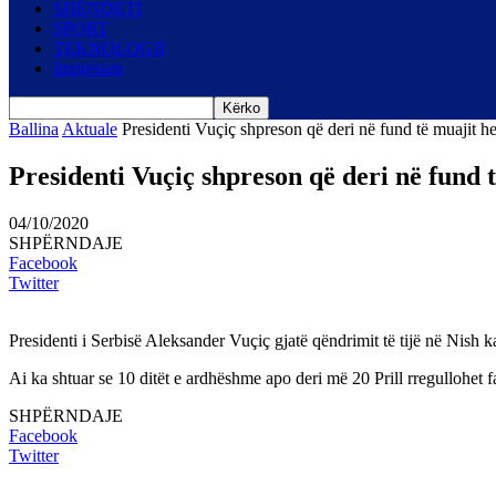
SHËNDETI
SPORT
TEKNOLOGJI
Impresum
Ballina
Aktuale
Presidenti Vuçiç shpreson që deri në fund të muajit he
Presidenti Vuçiç shpreson që deri në fund 
04/10/2020
SHPËRNDAJE
Facebook
Twitter
Presidenti i Serbisë Aleksander Vuçiç gjatë qëndrimit të tijë në Nish 
Ai ka shtuar se 10 ditët e ardhëshme apo deri më 20 Prill rregullohet f
SHPËRNDAJE
Facebook
Twitter