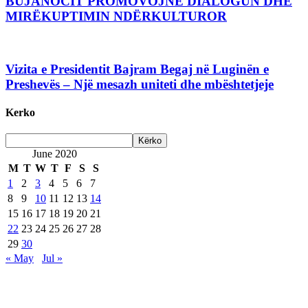
BUJANOCIT PROMOVOJNË DIALOGUN DHE
MIRËKUPTIMIN NDËRKULTUROR
Vizita e Presidentit Bajram Begaj në Luginën e
Preshevës – Një mesazh uniteti dhe mbështetjeje
Kerko
June 2020
M
T
W
T
F
S
S
1
2
3
4
5
6
7
8
9
10
11
12
13
14
15
16
17
18
19
20
21
22
23
24
25
26
27
28
29
30
« May
Jul »
Are Web developer / Veton Rexhepi