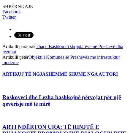
SHPËRNDAJE
Facebook
Twitter
Artikulli paraprak
Thaçi: Bashkimi i shqiptarëve në Preshevë dha
rezultat
Artikulli tjetër
Objekti i Komunës së Preshevës me infrastruktur
moderne
ARTIKUJ TË NGJASHËM
MË SHUMË NGA AUTORI
Roskoveci dhe Lezha bashkojnë përvojat për një
qeverisje më të mirë
ARTI NDËRTON URA: TË RINJTË E