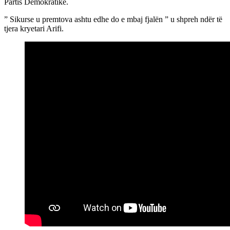
Partis Demokratike.
” Sikurse u premtova ashtu edhe do e mbaj fjalën ” u shpreh ndër të
tjera kryetari Arifi.