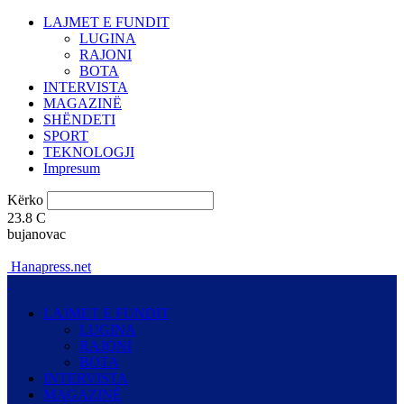
LAJMET E FUNDIT
LUGINA
RAJONI
BOTA
INTERVISTA
MAGAZINË
SHËNDETI
SPORT
TEKNOLOGJI
Impresum
Kërko
23.8
C
bujanovac
Hanapress.net
LAJMET E FUNDIT
LUGINA
RAJONI
BOTA
INTERVISTA
MAGAZINË