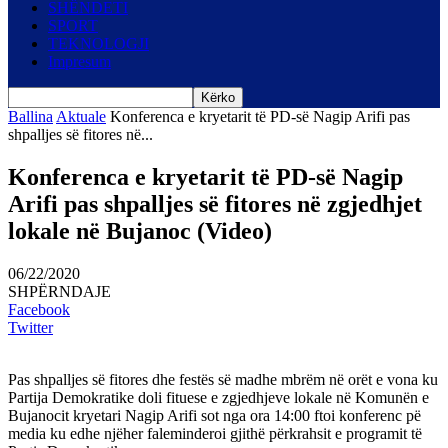
SHËNDETI
SPORT
TEKNOLOGJI
Impresum
Ballina
Aktuale
Konferenca e kryetarit të PD-së Nagip Arifi pas
shpalljes së fitores në...
Konferenca e kryetarit të PD-së Nagip
Arifi pas shpalljes së fitores në zgjedhjet
lokale në Bujanoc (Video)
06/22/2020
SHPËRNDAJE
Facebook
Twitter
Pas shpalljes së fitores dhe festës së madhe mbrëm në orët e vona ku
Partija Demokratike doli fituese e zgjedhjeve lokale në Komunën e
Bujanocit kryetari Nagip Arifi sot nga ora 14:00 ftoi konferenc pë
media ku edhe njëher faleminderoi gjithë përkrahsit e programit të