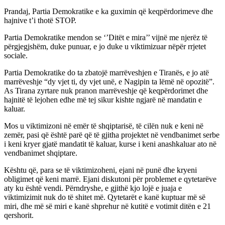
Prandaj, Partia Demokratike e ka guximin që keqpërdorimeve dhe
hajnive t’i thotë STOP.
Partia Demokratike mendon se ‘’Ditët e mira’’ vijnë me njerëz të
përgjegjshëm, duke punuar, e jo duke u viktimizuar nëpër rrjetet
sociale.
Partia Demokratike do ta zbatojë marrëveshjen e Tiranës, e jo atë
marrëveshje “dy vjet ti, dy vjet unë, e Nagipin ta lëmë në opozitë”.
As Tirana zyrtare nuk pranon marrëveshje që keqpërdorimet dhe
hajnitë të lejohen edhe më tej sikur kishte ngjarë në mandatin e
kaluar.
Mos u viktimizoni në emër të shqiptarisë, të cilën nuk e keni në
zemër, pasi që është parë që të gjitha projektet në vendbanimet serbe
i keni kryer gjatë mandatit të kaluar, kurse i keni anashkaluar ato në
vendbanimet shqiptare.
Kështu që, para se të viktimizoheni, ejani në punë dhe kryeni
obligimet që keni marrë. Ejani diskutoni për problemet e qytetarëve
aty ku është vendi. Përndryshe, e gjithë kjo lojë e juaja e
viktimizimit nuk do të shitet më. Qytetarët e kanë kuptuar më së
miri, dhe më së miri e kanë shprehur në kutitë e votimit ditën e 21
qershorit.