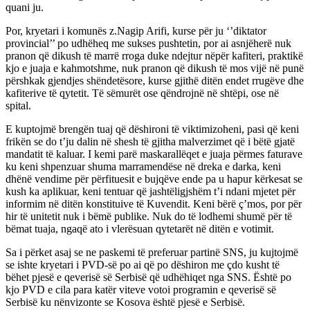
quani ju.
Por, kryetari i komunës z.Nagip Arifi, kurse për ju ‘’diktator
provincial’’ po udhëheq me sukses pushtetin, por ai asnjëherë nuk
pranon që dikush të marrë rroga duke ndejtur nëpër kafiteri, praktikë
kjo e juaja e kahmotshme, nuk pranon që dikush të mos vijë në punë
përshkak gjendjes shëndetësore, kurse gjithë ditën endet rrugëve dhe
kafiterive të qytetit. Të sëmurët ose qëndrojnë në shtëpi, ose në
spital.
E kuptojmë brengën tuaj që dëshironi të viktimizoheni, pasi që keni
frikën se do t’ju dalin në shesh të gjitha malverzimet që i bëtë gjatë
mandatit të kaluar. I kemi parë maskarallëqet e juaja përmes faturave
ku keni shpenzuar shuma marramendëse në dreka e darka, keni
dhënë vendime për përfituesit e bujqëve ende pa u hapur kërkesat se
kush ka aplikuar, keni tentuar që jashtëligjshëm t’i ndani mjetet për
informim në ditën konstituive të Kuvendit. Keni bërë ç’mos, por për
hir të unitetit nuk i bëmë publike. Nuk do të lodhemi shumë për të
bëmat tuaja, ngaqë ato i vlerësuan qytetarët në ditën e votimit.
Sa i përket asaj se ne paskemi të preferuar partinë SNS, ju kujtojmë
se ishte kryetari i PVD-së po ai që po dëshiron me çdo kusht të
bëhet pjesë e qeverisë së Serbisë që udhëhiqet nga SNS. Është po
kjo PVD e cila para katër viteve votoi programin e qeverisë së
Serbisë ku nënvizonte se Kosova është pjesë e Serbisë.