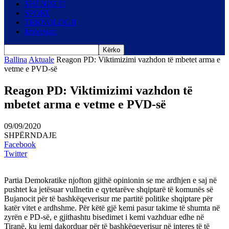
SHËNDETI
SPORT
TEKNOLOGJI
Impresum
Ballina
Aktuale
Reagon PD: Viktimizimi vazhdon të mbetet arma e
vetme e PVD-së
Reagon PD: Viktimizimi vazhdon të
mbetet arma e vetme e PVD-së
09/09/2020
SHPËRNDAJE
Facebook
Twitter
Partia Demokratike njofton gjithë opinionin se me ardhjen e saj në
pushtet ka jetësuar vullnetin e qytetarëve shqiptarë të komunës së
Bujanocit për të bashkëqeverisur me partitë politike shqiptare për
katër vitet e ardhshme. Për këtë gjë kemi pasur takime të shumta në
zyrën e PD-së, e gjithashtu bisedimet i kemi vazhduar edhe në
Tiranë, ku jemi dakorduar për të bashkëqeverisur në interes të të