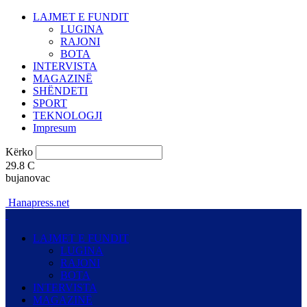
LAJMET E FUNDIT
LUGINA
RAJONI
BOTA
INTERVISTA
MAGAZINË
SHËNDETI
SPORT
TEKNOLOGJI
Impresum
Kërko
29.8
C
bujanovac
Hanapress.net
LAJMET E FUNDIT
LUGINA
RAJONI
BOTA
INTERVISTA
MAGAZINË