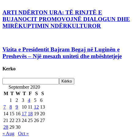
ARTI NDËRTON URA: TË RINJTË E
BUJANOCIT PROMOVOJNË DIALOGUN DHE
MIRËKUPTIMIN NDËRKULTUROR
Vizita e Presidentit Bajram Begaj në Luginën e
Preshevës – Një mesazh uniteti dhe mbështetjeje
Kerko
September 2020
M
T
W
T
F
S
S
1
2
3
4
5
6
7
8
9
10
11
12
13
14
15
16
17
18
19
20
21
22
23
24
25
26
27
28
29
30
« Aug
Oct »