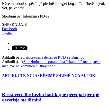
Nëse mendoni se për ‘’një pleshtë të digjet jorgani’’, atëherë bëjeni.
Sot, pa vonesë.
Shërbimi për Informim i PD-së
SHPËRNDAJE
Facebook
Twitter
Artikulli paraprak
Reagim i degës së PVD-së Bujanoc
Artikulli tjetër
Si u zbulua dhe parandalua “skandali” me mjetet e
mediave në komunën e Buajnocit?
ARTIKUJ TË NGJASHËM
MË SHUMË NGA AUTORI
Roskoveci dhe Lezha bashkojnë përvojat për një
qeverisje më të mirë