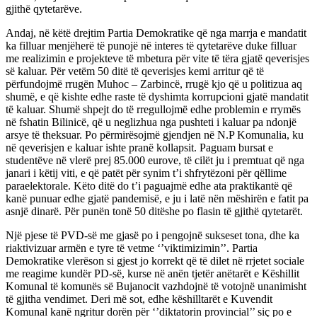
gjithë qytetarëve.
Andaj, në këtë drejtim Partia Demokratike që nga marrja e mandatit
ka filluar menjëherë të punojë në interes të qytetarëve duke filluar
me realizimin e projekteve të mbetura për vite të tëra gjatë qeverisjes
së kaluar. Për vetëm 50 ditë të qeverisjes kemi arritur që të
përfundojmë rrugën Muhoc – Zarbincë, rrugë kjo që u politizua aq
shumë, e që kishte edhe raste të dyshimta korrupcioni gjatë mandatit
të kaluar. Shumë shpejt do të rregullojmë edhe problemin e rrymës
në fshatin Bilinicë, që u neglizhua nga pushteti i kaluar pa ndonjë
arsye të theksuar. Po përmirësojmë gjendjen në N.P Komunalia, ku
në qeverisjen e kaluar ishte pranë kollapsit. Paguam bursat e
studentëve në vlerë prej 85.000 eurove, të cilët ju i premtuat që nga
janari i këtij viti, e që patët për synim t’i shfrytëzoni për qëllime
paraelektorale. Këto ditë do t’i paguajmë edhe ata praktikantë që
kanë punuar edhe gjatë pandemisë, e ju i latë nën mëshirën e fatit pa
asnjë dinarë. Për punën tonë 50 ditëshe po flasin të gjithë qytetarët.
Një pjese të PVD-së me gjasë po i pengojnë sukseset tona, dhe ka
riaktivizuar armën e tyre të vetme ‘’viktimizimin’’. Partia
Demokratike vlerëson si gjest jo korrekt që të dilet në rrjetet sociale
me reagime kundër PD-së, kurse në anën tjetër anëtarët e Këshillit
Komunal të komunës së Bujanocit vazhdojnë të votojnë unanimisht
të gjitha vendimet. Deri më sot, edhe këshilltarët e Kuvendit
Komunal kanë ngritur dorën për ‘’diktatorin provincial’’ siç po e