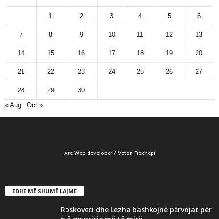
1
2
3
4
5
6
7
8
9
10
11
12
13
14
15
16
17
18
19
20
21
22
23
24
25
26
27
28
29
30
« Aug
Oct »
Are Web developer / Veton Rexhepi
EDHE MË SHUMË LAJME
Roskoveci dhe Lezha bashkojnë përvojat për
një qeverisje më të mirë