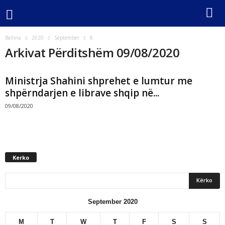
Ballina
2020
September
8
Arkivat Përditshëm 09/08/2020
Ministrja Shahini shprehet e lumtur me
shpërndarjen e librave shqip në...
09/08/2020
Kerko
September 2020
M
T
W
T
F
S
S