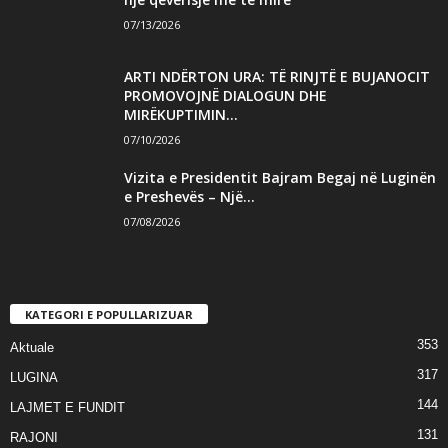
07/13/2026
ARTI NDËRTON URA: TË RINJTË E BUJANOCIT
PROMOVOJNË DIALOGUN DHE
MIRËKUPTIMIN...
07/10/2026
Vizita e Presidentit Bajram Begaj në Luginën
e Preshevës – Një...
07/08/2026
KATEGORI E POPULLARIZUAR
353
Aktuale
317
LUGINA
144
LAJMET E FUNDIT
131
RAJONI