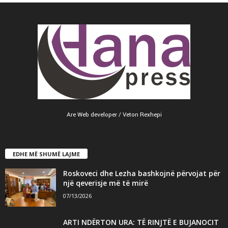
Are Web developer / Veton Rexhepi
EDHE MË SHUMË LAJME
Roskoveci dhe Lezha bashkojnë përvojat për
një qeverisje më të mirë
07/13/2026
ARTI NDËRTON URA: TË RINJTË E BUJANOCIT