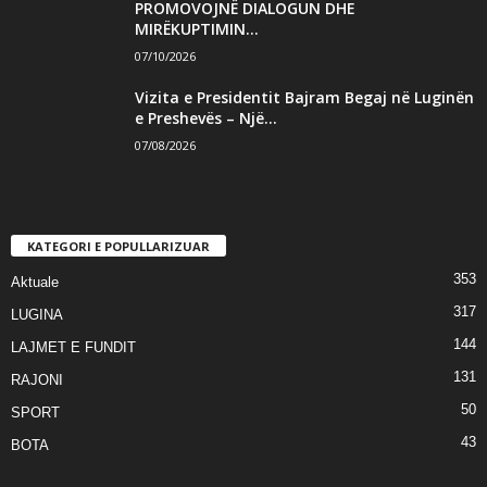
PROMOVOJNË DIALOGUN DHE
MIRËKUPTIMIN...
07/10/2026
Vizita e Presidentit Bajram Begaj në Luginën
e Preshevës – Një...
07/08/2026
KATEGORI E POPULLARIZUAR
353
Aktuale
317
LUGINA
144
LAJMET E FUNDIT
131
RAJONI
50
SPORT
43
BOTA