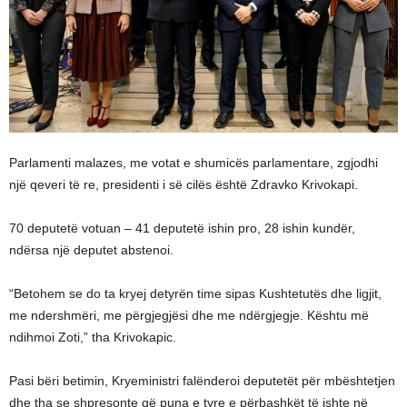
Parlamenti malazes, me votat e shumicës parlamentare, zgjodhi
një qeveri të re, presidenti i së cilës është Zdravko Krivokapi.
70 deputetë votuan – 41 deputetë ishin pro, 28 ishin kundër,
ndërsa një deputet abstenoi.
“Betohem se do ta kryej detyrën time sipas Kushtetutës dhe ligjit,
me ndershmëri, me përgjegjësi dhe me ndërgjegje. Kështu më
ndihmoi Zoti,” tha Krivokapic.
Pasi bëri betimin, Kryeministri falënderoi deputetët për mbështetjen
dhe tha se shpresonte që puna e tyre e përbashkët të ishte në