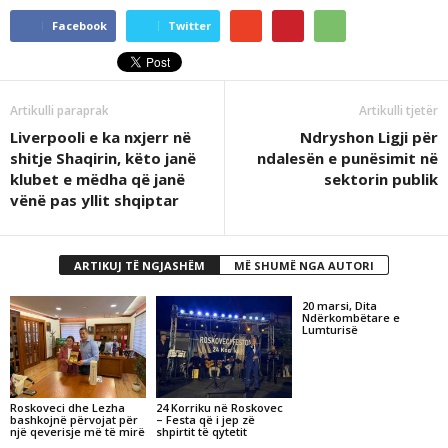
Facebook
Twitter
Artikulli paraprak
Artikulli tjetër
Liverpooli e ka nxjerr në
Ndryshon Ligji për
shitje Shaqirin, këto janë
ndalesën e punësimit në
klubet e mëdha që janë
sektorin publik
vënë pas yllit shqiptar
ARTIKUJ TË NGJASHËM
MË SHUMË NGA AUTORI
20 marsi, Dita
Ndërkombëtare e
Lumturisë
Roskoveci dhe Lezha
24 Korriku në Roskovec
bashkojnë përvojat për
– Festa që i jep zë
një qeverisje më të mirë
shpirtit të qytetit