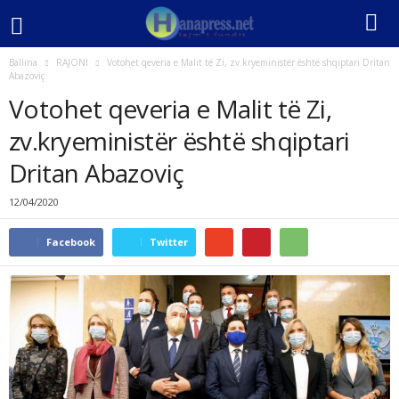
Ballina
RAJONI
Votohet qeveria e Malit të Zi, zv.kryeministër është shqiptari Dritan
Abazoviç
Votohet qeveria e Malit të Zi,
zv.kryeministër është shqiptari
Dritan Abazoviç
12/04/2020
Facebook
Twitter