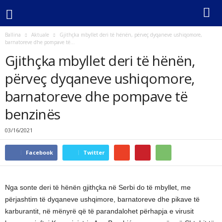
Ballina
Aktuale
Gjithçka mbyllet deri të hënën, përveç dyqaneve ushiqomore,
barnatoreve dhe pompave të...
Gjithçka mbyllet deri të hënën,
përveç dyqaneve ushiqomore,
barnatoreve dhe pompave të
benzinës
03/16/2021
Facebook
Twitter
Nga sonte deri të hënën gjithçka në Serbi do të mbyllet, me
përjashtim të dyqaneve ushqimore, barnatoreve dhe pikave të
karburantit, në mënyrë që të parandalohet përhapja e virusit