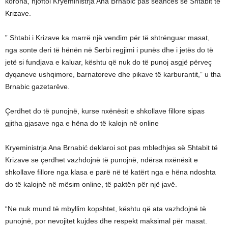
korona, njoftoi Kryeministrja Ana Brnabić pas seancës së Shtabit të
Krizave.
” Shtabi i Krizave ka marrë një vendim për të shtrënguar masat,
nga sonte deri të hënën në Serbi regjimi i punës dhe i jetës do të
jetë si fundjava e kaluar, kështu që nuk do të punoj asgjë përveç
dyqaneve ushqimore, barnatoreve dhe pikave të karburantit,” u tha
Brnabic gazetarëve.
Çerdhet do të punojnë, kurse nxënësit e shkollave fillore sipas
gjitha gjasave nga e hëna do të kalojn në online
Kryeministrja Ana Brnabić deklaroi sot pas mbledhjes së Shtabit të
Krizave se çerdhet vazhdojnë të punojnë, ndërsa nxënësit e
shkollave fillore nga klasa e parë në të katërt nga e hëna ndoshta
do të kalojnë në mësim online, të paktën për një javë.
“Ne nuk mund të mbyllim kopshtet, kështu që ata vazhdojnë të
punojnë, por nevojitet kujdes dhe respekt maksimal për masat.