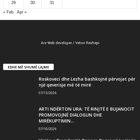
29
30
31
« Feb
Apr »
Are Web developer / Veton Rexhepi
EDHE MË SHUMË LAJME
Roskoveci dhe Lezha bashkojnë përvojat për
një qeverisje më të mirë
07/13/2026
ARTI NDËRTON URA: TË RINJTË E BUJANOCIT
PROMOVOJNË DIALOGUN DHE
MIRËKUPTIMIN...
07/10/2026