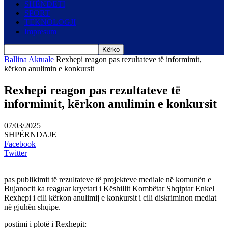
SHËNDETI
SPORT
TEKNOLOGJI
Impresum
Ballina
Aktuale
Rexhepi reagon pas rezultateve të informimit,
kërkon anulimin e konkursit
Rexhepi reagon pas rezultateve të
informimit, kërkon anulimin e konkursit
07/03/2025
SHPËRNDAJE
Facebook
Twitter
pas publikimit të rezultateve të projekteve mediale në komunën e
Bujanocit ka reaguar kryetari i Këshillit Kombëtar Shqiptar Enkel
Rexhepi i cili kërkon anulimij e konkursit i cili diskriminon mediat
në gjuhën shqipe.
postimi i plotë i Rexhepit: