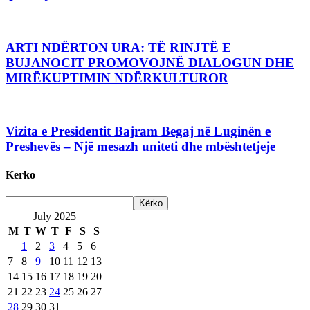
ARTI NDËRTON URA: TË RINJTË E
BUJANOCIT PROMOVOJNË DIALOGUN DHE
MIRËKUPTIMIN NDËRKULTUROR
Vizita e Presidentit Bajram Begaj në Luginën e
Preshevës – Një mesazh uniteti dhe mbështetjeje
Kerko
July 2025
M
T
W
T
F
S
S
1
2
3
4
5
6
7
8
9
10
11
12
13
14
15
16
17
18
19
20
21
22
23
24
25
26
27
28
29
30
31