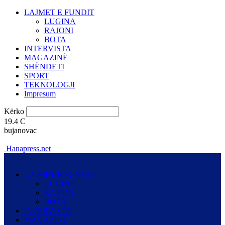
LAJMET E FUNDIT
LUGINA
RAJONI
BOTA
INTERVISTA
MAGAZINË
SHËNDETI
SPORT
TEKNOLOGJI
Impresum
Kërko
19.4
C
bujanovac
Hanapress.net
LAJMET E FUNDIT
LUGINA
RAJONI
BOTA
INTERVISTA
MAGAZINË