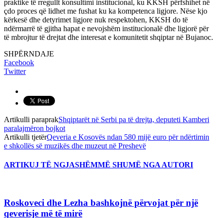
praktike të rregullt konsultimi institucional, ku KKSH përfshihet në
çdo proces që lidhet me fushat ku ka kompetenca ligjore. Nëse kjo
kërkesë dhe detyrimet ligjore nuk respektohen, KKSH do të
ndërmarrë të gjitha hapat e nevojshëm institucionalë dhe ligjorë për
të mbrojtur të drejtat dhe interesat e komunitetit shqiptar në Bujanoc.
SHPËRNDAJE
Facebook
Twitter
Artikulli paraprak
Shqiptarët në Serbi pa të drejta, deputeti Kamberi
paralajmëron bojkot
Artikulli tjetër
Qeveria e Kosovës ndan 580 mijë euro për ndërtimin
e shkollës së muzikës dhe muzeut në Preshevë
ARTIKUJ TË NGJASHËM
MË SHUMË NGA AUTORI
Roskoveci dhe Lezha bashkojnë përvojat për një
qeverisje më të mirë