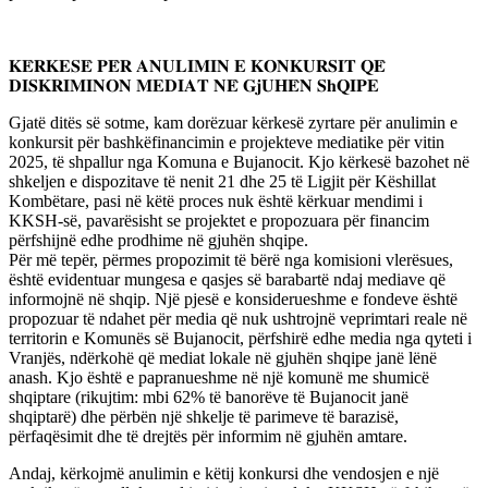
𝐊𝐄̈𝐑𝐊𝐄𝐒𝐄̈ 𝐏𝐄̈𝐑 𝐀𝐍𝐔𝐋𝐈𝐌𝐈𝐍 𝐄 𝐊𝐎𝐍𝐊𝐔𝐑𝐒𝐈𝐓 𝐐𝐄̈
𝐃𝐈𝐒𝐊𝐑𝐈𝐌𝐈𝐍𝐎𝐍 𝐌𝐄𝐃𝐈𝐀𝐓 𝐍𝐄̈ 𝐆𝐣𝐔𝐇𝐄̈𝐍 𝐒𝐡𝐐𝐈𝐏𝐄
Gjatë ditës së sotme, kam dorëzuar kërkesë zyrtare për anulimin e
konkursit për bashkëfinancimin e projekteve mediatike për vitin
2025, të shpallur nga Komuna e Bujanocit. Kjo kërkesë bazohet në
shkeljen e dispozitave të nenit 21 dhe 25 të Ligjit për Këshillat
Kombëtare, pasi në këtë proces nuk është kërkuar mendimi i
KKSH-së, pavarësisht se projektet e propozuara për financim
përfshijnë edhe prodhime në gjuhën shqipe.
Për më tepër, përmes propozimit të bërë nga komisioni vlerësues,
është evidentuar mungesa e qasjes së barabartë ndaj mediave që
informojnë në shqip. Një pjesë e konsiderueshme e fondeve është
propozuar të ndahet për media që nuk ushtrojnë veprimtari reale në
territorin e Komunës së Bujanocit, përfshirë edhe media nga qyteti i
Vranjës, ndërkohë që mediat lokale në gjuhën shqipe janë lënë
anash. Kjo është e papranueshme në një komunë me shumicë
shqiptare (rikujtim: mbi 62% të banorëve të Bujanocit janë
shqiptarë) dhe përbën një shkelje të parimeve të barazisë,
përfaqësimit dhe të drejtës për informim në gjuhën amtare.
Andaj, kërkojmë anulimin e këtij konkursi dhe vendosjen e një