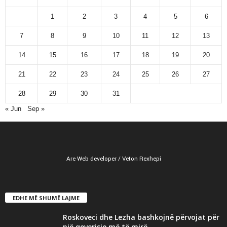
1
2
3
4
5
6
7
8
9
10
11
12
13
14
15
16
17
18
19
20
21
22
23
24
25
26
27
28
29
30
31
« Jun
Sep »
Are Web developer / Veton Rexhepi
EDHE MË SHUMË LAJME
Roskoveci dhe Lezha bashkojnë përvojat për
një qeverisje më të mirë