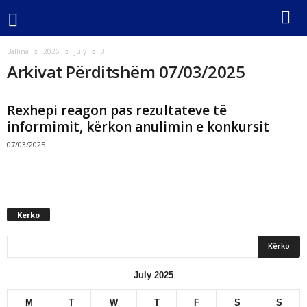
Ballina
2025
July
3
Arkivat Përditshëm 07/03/2025
Rexhepi reagon pas rezultateve të
informimit, kërkon anulimin e konkursit
07/03/2025
Kerko
July 2025
M
T
W
T
F
S
S