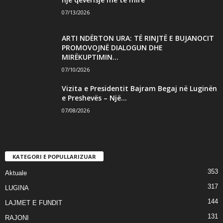
07/13/2026
ARTI NDËRTON URA: TË RINJTË E BUJANOCIT
PROMOVOJNË DIALOGUN DHE
MIRËKUPTIMIN...
07/10/2026
Vizita e Presidentit Bajram Begaj në Luginën
e Preshevës – Një...
07/08/2026
KATEGORI E POPULLARIZUAR
353
Aktuale
317
LUGINA
144
LAJMET E FUNDIT
131
RAJONI