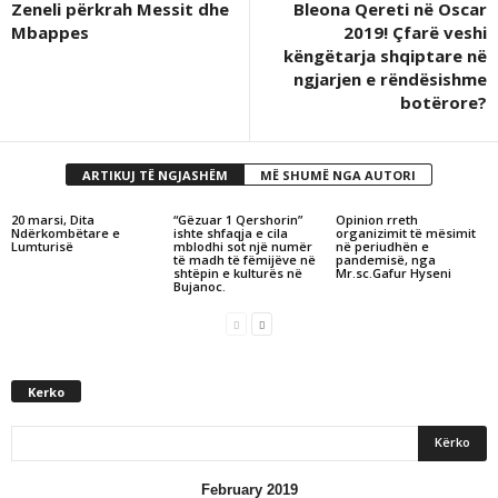
Zeneli përkrah Messit dhe
Bleona Qereti në Oscar
Mbappes
2019! Çfarë veshi
këngëtarja shqiptare në
ngjarjen e rëndësishme
botërore?
ARTIKUJ TË NGJASHËM
MË SHUMË NGA AUTORI
20 marsi, Dita
“Gëzuar 1 Qershorin”
Opinion rreth
Ndërkombëtare e
ishte shfaqja e cila
organizimit të mësimit
Lumturisë
mblodhi sot një numër
në periudhën e
të madh të fëmijëve në
pandemisë, nga
shtëpin e kulturës në
Mr.sc.Gafur Hyseni
Bujanoc.
Kerko
February 2019