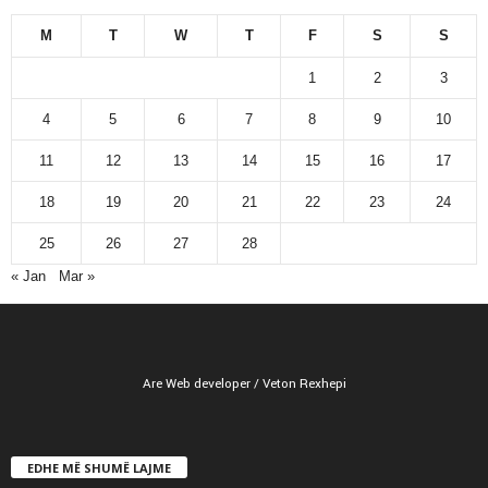
M
T
W
T
F
S
S
1
2
3
4
5
6
7
8
9
10
11
12
13
14
15
16
17
18
19
20
21
22
23
24
25
26
27
28
« Jan
Mar »
Are Web developer / Veton Rexhepi
EDHE MË SHUMË LAJME