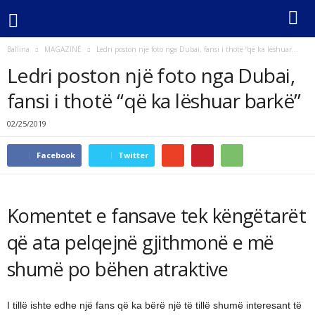
Ballina
MAGAZINË
Ledri poston një foto nga Dubai, fansi i thotë “që ka lëshuar...
Ledri poston një foto nga Dubai,
fansi i thotë “që ka lëshuar barkë”
02/25/2019
Facebook
Twitter
Komentet e fansave tek këngëtarët
që ata pelqejnë gjithmonë e më
shumë po bëhen atraktive
I tillë ishte edhe një fans që ka bërë një të tillë shumë interesant të