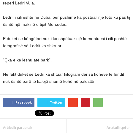
reperi Ledri Vula.
Ledri, i cili është në Dubai për pushime ka postuar një foto ku pas tij
është një makinë e tipit Mercedes.
E duket se këngëtari nuk i ka shpëtuar një komentuesi i cili poshtë
fotografisë së Ledrit ka shkruar:
“Çka e ke lëshu atë bark”.
Në fakt duket se Ledri ka shtuar kilogram derisa kohëve të fundit
nuk është parë të kalojë shumë kohë në palestër.
Facebook
Twitter
Artikulli paraprak
Artikulli tjetër