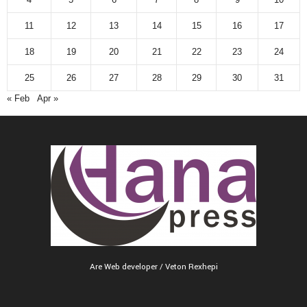
11
12
13
14
15
16
17
18
19
20
21
22
23
24
25
26
27
28
29
30
31
« Feb
Apr »
Are Web developer / Veton Rexhepi