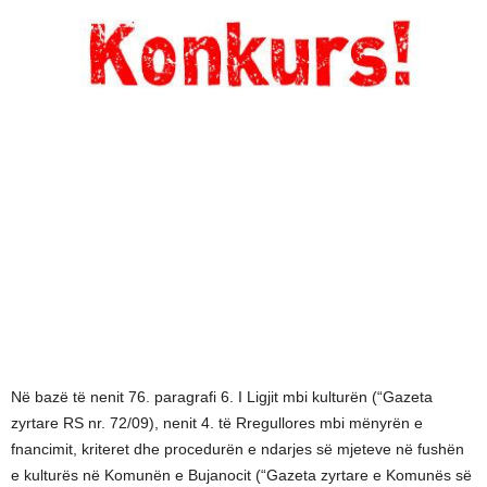
Në bazë të nenit 76. paragrafi 6. I Ligjit mbi kulturën (“Gazeta
zyrtare RS nr. 72/09), nenit 4. të Rregullores mbi mënyrën e
fnancimit, kriteret dhe procedurën e ndarjes së mjeteve në fushën
e kulturës në Komunën e Bujanocit (“Gazeta zyrtare e Komunës së