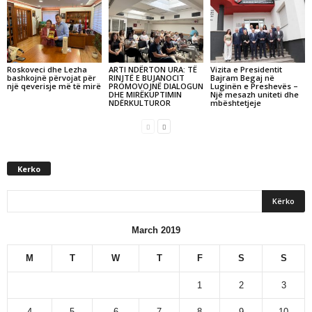
Roskoveci dhe Lezha
ARTI NDËRTON URA: TË
Vizita e Presidentit
bashkojnë përvojat për
RINJTË E BUJANOCIT
Bajram Begaj në
një qeverisje më të mirë
PROMOVOJNË DIALOGUN
Luginën e Preshevës –
DHE MIRËKUPTIMIN
Një mesazh uniteti dhe
NDËRKULTUROR
mbështetjeje
Kerko
March 2019
M
T
W
T
F
S
S
1
2
3
4
5
6
7
8
9
10