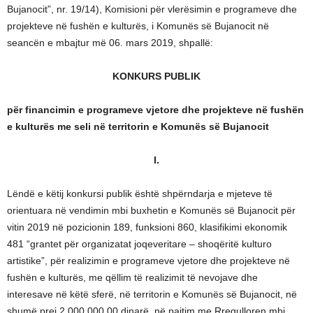
Bujanocit”, nr. 19/14), Komisioni për vlerësimin e programeve dhe
projekteve në fushën e kulturës, i Komunës së Bujanocit në
seancën e mbajtur më 06. mars 2019, shpallë:
KONKURS PUBLIK
për financimin e programeve vjetore dhe projekteve në fushën
e kulturës me seli në territorin e Komunës së Bujanocit
I.
Lëndë e këtij konkursi publik është shpërndarja e mjeteve të
orientuara në vendimin mbi buxhetin e Komunës së Bujanocit për
vitin 2019 në pozicionin 189, funksioni 860, klasifikimi ekonomik
481 “grantet për organizatat joqeveritare – shoqëritë kulturo
artistike”, për realizimin e programeve vjetore dhe projekteve në
fushën e kulturës, me qëllim të realizimit të nevojave dhe
interesave në këtë sferë, në territorin e Komunës së Bujanocit, në
shumë prej 2.000.000,00 dinarë, në pajtim me Rregulloren mbi