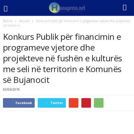
Ballina
Aktuale
Konkurs Publik për financimin e programeve vjetore dhe projekteve
në fushën e...
Konkurs Publik për financimin e
programeve vjetore dhe
projekteve në fushën e kulturës
me seli në territorin e Komunës
së Bujanocit
03/06/2019
Facebook
Twitter