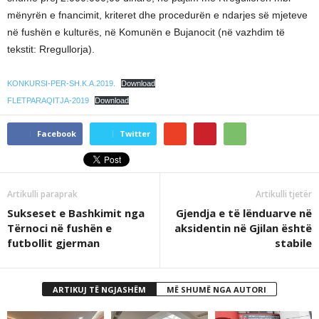
mënyrën e fnancimit, kriteret dhe procedurën e ndarjes së mjeteve
në fushën e kulturës, në Komunën e Bujanocit (në vazhdim të
tekstit: Rregullorja).
KONKURSI-PER-SH.K.A.2019.
Download
FLETPARAQITJA-2019
Download
Facebook
Twitter
Artikulli paraprak
Artikulli tjetër
Sukseset e Bashkimit nga
Gjendja e të lënduarve në
Tërnoci në fushën e
aksidentin në Gjilan është
futbollit gjerman
stabile
ARTIKUJ TË NGJASHËM
MË SHUMË NGA AUTORI