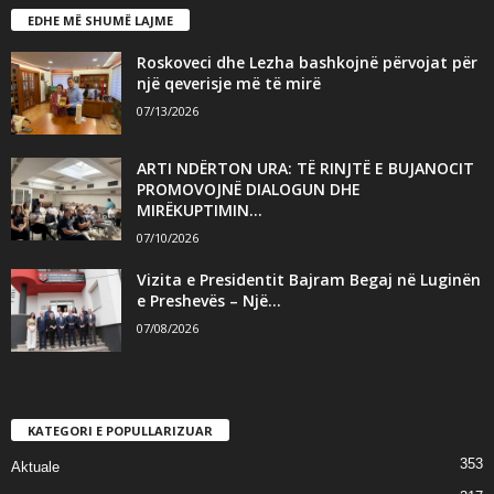
EDHE MË SHUMË LAJME
Roskoveci dhe Lezha bashkojnë përvojat për
një qeverisje më të mirë
07/13/2026
ARTI NDËRTON URA: TË RINJTË E BUJANOCIT
PROMOVOJNË DIALOGUN DHE
MIRËKUPTIMIN...
07/10/2026
Vizita e Presidentit Bajram Begaj në Luginën
e Preshevës – Një...
07/08/2026
KATEGORI E POPULLARIZUAR
353
Aktuale