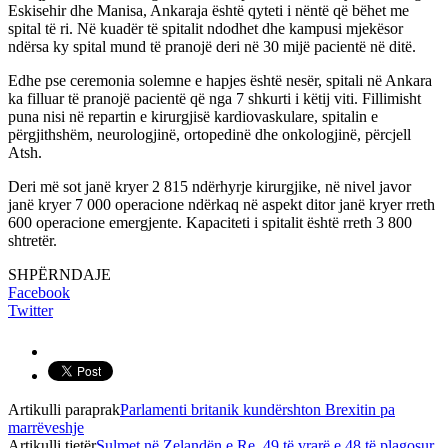
Eskisehir dhe Manisa, Ankaraja është qyteti i nëntë që bëhet me
spital të ri. Në kuadër të spitalit ndodhet dhe kampusi mjekësor
ndërsa ky spital mund të pranojë deri në 30 mijë pacientë në ditë.
Edhe pse ceremonia solemne e hapjes është nesër, spitali në Ankara
ka filluar të pranojë pacientë që nga 7 shkurti i këtij viti. Fillimisht
puna nisi në repartin e kirurgjisë kardiovaskulare, spitalin e
përgjithshëm, neurologjinë, ortopedinë dhe onkologjinë, përcjell
Atsh.
Deri më sot janë kryer 2 815 ndërhyrje kirurgjike, në nivel javor
janë kryer 7 000 operacione ndërkaq në aspekt ditor janë kryer rreth
600 operacione emergjente. Kapaciteti i spitalit është rreth 3 800
shtretër.
SHPËRNDAJE
Facebook
Twitter
Artikulli paraprak
Parlamenti britanik kundërshton Brexitin pa
marrëveshje
Artikulli tjetër
Sulmet në Zelandën e Re, 49 të vrarë e 48 të plagosur