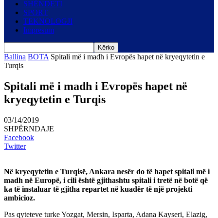
SHËNDETI
SPORT
TEKNOLOGJI
Impresum
Ballina
BOTA
Spitali më i madh i Evropës hapet në kryeqytetin e
Turqis
Spitali më i madh i Evropës hapet në
kryeqytetin e Turqis
03/14/2019
SHPËRNDAJE
Facebook
Twitter
Në kryeqytetin e Turqisë, Ankara nesër do të hapet spitali më i
madh në Europë, i cili është gjithashtu spitali i tretë në botë që
ka të instaluar të gjitha repartet në kuadër të një projekti
ambicioz.
Pas qyteteve turke Yozgat, Mersin, Isparta, Adana Kayseri, Elazig,