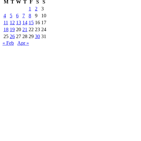
M
T
W
T
F
S
S
1
2
3
4
5
6
7
8
9
10
11
12
13
14
15
16
17
18
19
20
21
22
23
24
25
26
27
28
29
30
31
« Feb
Apr »
Are Web developer / Veton Rexhepi
EDHE MË SHUMË LAJME
Roskoveci dhe Lezha bashkojnë përvojat për një
qeverisje më të mirë
07/13/2026
ARTI NDËRTON URA: TË RINJTË E
BUJANOCIT PROMOVOJNË DIALOGUN DHE