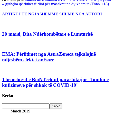
– gjithçka që duhet të dini për masakrat në dy xhamitë (Foto/ +18)
ARTIKUJ TË NGJASHËM
MË SHUMË NGA AUTORI
20 marsi, Dita Ndërkombëtare e Lumturisë
EMA: Përfitimet nga AstraZeneca tejkalojnë
ndjeshëm efektet anësore
Themeluesit e BioNTech-ut parashikojnë “fundin e
kufizimeve për shkak të COVID-19”
Kerko
March 2019