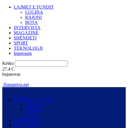
LAJMET E FUNDIT
LUGINA
RAJONI
BOTA
INTERVISTA
MAGAZINË
SHËNDETI
SPORT
TEKNOLOGJI
Impresum
Kërko
27.4
C
bujanovac
Hanapress.net
LAJMET E FUNDIT
LUGINA
RAJONI
BOTA
INTERVISTA
MAGAZINË