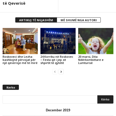
të Qeverisë
ARTIKUJ TË NGJASHËM
MË SHUMË NGA AUTORI
Roskoveci dhe Lezha
24 Korriku në Roskovec
20 marsi, Dita
bashkojnë përvojat për
– Festa që i jep zë
Ndërkombëtare e
një qeverisje më të mirë
shpirtit të qytetit
Lumturisë
Kerko
December 2019