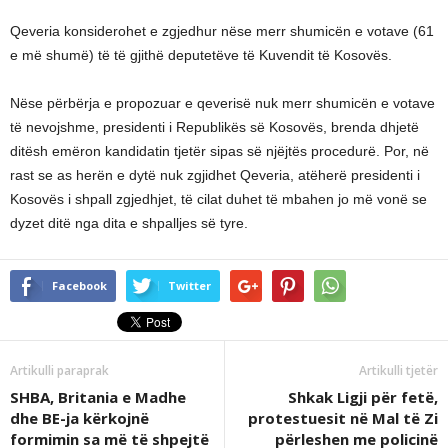
Qeveria konsiderohet e zgjedhur nëse merr shumicën e votave (61
e më shumë) të të gjithë deputetëve të Kuvendit të Kosovës.
Nëse përbërja e propozuar e qeverisë nuk merr shumicën e votave
të nevojshme, presidenti i Republikës së Kosovës, brenda dhjetë
ditësh emëron kandidatin tjetër sipas së njëjtës procedurë. Por, në
rast se as herën e dytë nuk zgjidhet Qeveria, atëherë presidenti i
Kosovës i shpall zgjedhjet, të cilat duhet të mbahen jo më vonë se
dyzet ditë nga dita e shpalljes së tyre.
Facebook
Twitter
Artikulli paraprak
Artikulli tjetër
SHBA, Britania e Madhe
Shkak Ligji për fetë,
dhe BE-ja kërkojnë
protestuesit në Mal të Zi
formimin sa më të shpejtë
përleshen me policinë