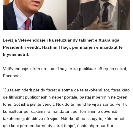
L
ëvizja Vetëvendosje i ka refuzuar dy takimet e ftuara nga
Presidenti i vendit, Hashim Thaçi, për marrjen e mandatit të
kryeministrit.
Vetëvendosje letrën drejtuar Thaçit e ka publikuar në rrjetin social,
Facebook.
“Ju faleminderit për dy ftesat e sotme që të takohemi sot, ftesa këto
që fillimisht publikoheshin nëpër portale, pastaj mbërrinin në zyrën
tonë. Sot isha jashtë vendit. Nuk do të mund të vij as sonte. Për t’u
konsultuar për caktimin e mandatarit për formimin e qeverisë,
takohemi gjatë ditëve në vijim. Ndërkohë po i shqyrtoj këto nenet
që i keni përmendur në dy letrat tuaja”, është shprehur Kurti.