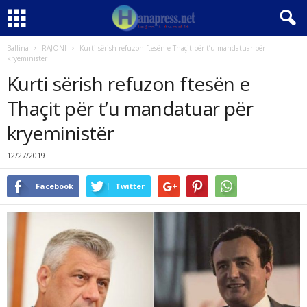
Ballina
RAJONI
Kurti sërish refuzon ftesën e Thaçit për t’u mandatuar për
kryeministër
Kurti sërish refuzon ftesën e
Thaçit për t’u mandatuar për
kryeministër
12/27/2019
Facebook
Twitter