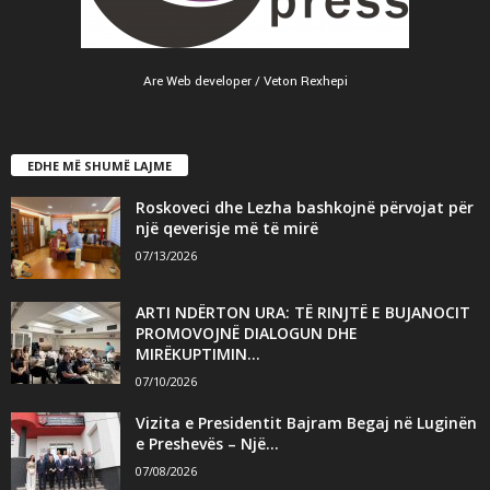
Are Web developer / Veton Rexhepi
EDHE MË SHUMË LAJME
Roskoveci dhe Lezha bashkojnë përvojat për
një qeverisje më të mirë
07/13/2026
ARTI NDËRTON URA: TË RINJTË E BUJANOCIT
PROMOVOJNË DIALOGUN DHE
MIRËKUPTIMIN...
07/10/2026
Vizita e Presidentit Bajram Begaj në Luginën
e Preshevës – Një...
07/08/2026