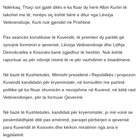
Ndërkaq, Thaçi sot gjatë ditës e ka ftuar dy herë Albin Kurtin të
takohet me të, mirëpo siç është bërë e ditur nga Lëvizja
Vetëvendosje, Kurti nuk gjendet në Prishtinë.
Pas seancës konstituive të Kuvendit, të premten dy partitë që
synojnë formimin e qeverisë, Lëvizja Vetëvendosje dhe Lidhja
Demokratike e Kosovës kanë zgjedhur të heshtin. Nuk është
raportuar as për ndonjë nismë të re për vazhdimin e bisedimeve.
Në bazë të Kushtetutës, fillimisht presidenti i Republikës i propozon
Kuvendit kandidatin për kryeministër, në konsultim me partinë
politike që ka fituar shumicën e nevojshme në Kuvend, në këtë rast
Vetëvendosjen, për ta formuar Qeverinë.
Në bazë të Kushtetutës, kandidati për kryeministër, jo më vonë se
pesëmbëdhjetë ditë pas emërimit, paraqet përbërjen e qeverisë
para Kuvendit të Kosovës dhe kërkon miratimin nga ana e
legjislativit.