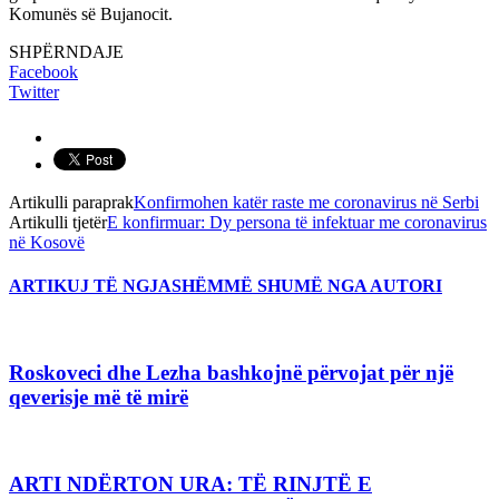
Komunës së Bujanocit.
SHPËRNDAJE
Facebook
Twitter
Artikulli paraprak
Konfirmohen katër raste me coronavirus në Serbi
Artikulli tjetër
E konfirmuar: Dy persona të infektuar me coronavirus
në Kosovë
ARTIKUJ TË NGJASHËM
MË SHUMË NGA AUTORI
Roskoveci dhe Lezha bashkojnë përvojat për një
qeverisje më të mirë
ARTI NDËRTON URA: TË RINJTË E