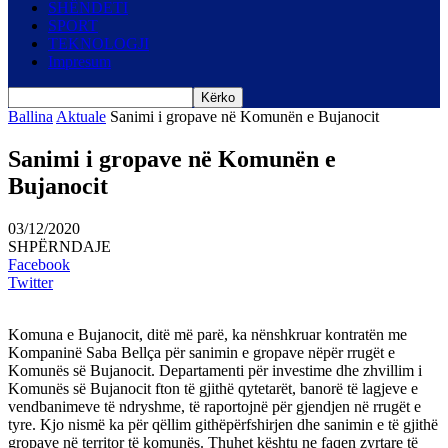
SHËNDETI
SPORT
TEKNOLOGJI
Impresum
Ballina
Aktuale
Sanimi i gropave në Komunën e Bujanocit
Sanimi i gropave në Komunën e
Bujanocit
03/12/2020
SHPËRNDAJE
Facebook
Twitter
Komuna e Bujanocit, ditë më parë, ka nënshkruar kontratën me
Kompaninë Saba Bellça për sanimin e gropave nëpër rrugët e
Komunës së Bujanocit. Departamenti për investime dhe zhvillim i
Komunës së Bujanocit fton të gjithë qytetarët, banorë të lagjeve e
vendbanimeve të ndryshme, të raportojnë për gjendjen në rrugët e
tyre. Kjo nismë ka për qëllim githëpërfshirjen dhe sanimin e të gjithë
gropave në territor të komunës. Thuhet kështu ne faqen zyrtare të