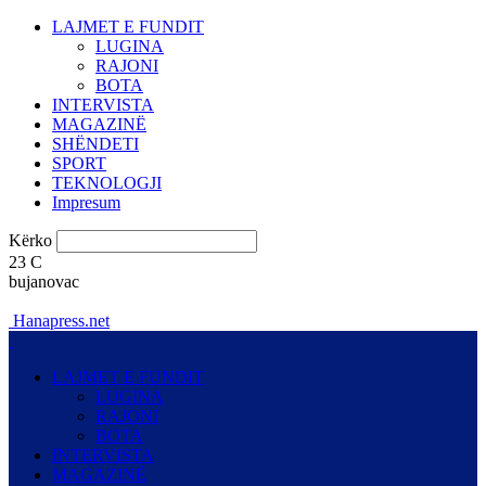
LAJMET E FUNDIT
LUGINA
RAJONI
BOTA
INTERVISTA
MAGAZINË
SHËNDETI
SPORT
TEKNOLOGJI
Impresum
Kërko
23
C
bujanovac
Hanapress.net
LAJMET E FUNDIT
LUGINA
RAJONI
BOTA
INTERVISTA
MAGAZINË