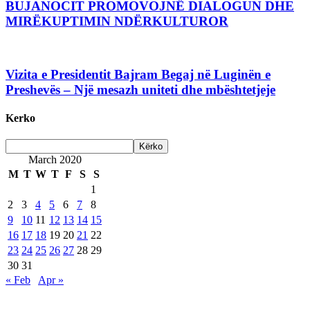
BUJANOCIT PROMOVOJNË DIALOGUN DHE
MIRËKUPTIMIN NDËRKULTUROR
Vizita e Presidentit Bajram Begaj në Luginën e
Preshevës – Një mesazh uniteti dhe mbështetjeje
Kerko
March 2020
M
T
W
T
F
S
S
1
2
3
4
5
6
7
8
9
10
11
12
13
14
15
16
17
18
19
20
21
22
23
24
25
26
27
28
29
30
31
« Feb
Apr »
Are Web developer / Veton Rexhepi