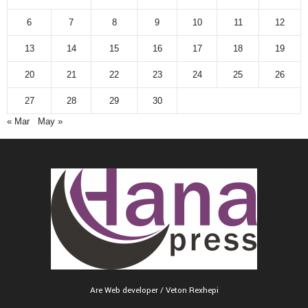
6
7
8
9
10
11
12
13
14
15
16
17
18
19
20
21
22
23
24
25
26
27
28
29
30
« Mar
May »
Are Web developer / Veton Rexhepi