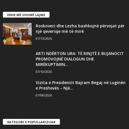
EDHE MË SHUMË LAJME
Roskoveci dhe Lezha bashkojnë përvojat për
një qeverisje më të mirë
07/13/2026
ARTI NDËRTON URA: TË RINJTË E BUJANOCIT
PROMOVOJNË DIALOGUN DHE
MIRËKUPTIMIN...
07/10/2026
Vizita e Presidentit Bajram Begaj në Luginën
e Preshevës – Një...
07/08/2026
KATEGORI E POPULLARIZUAR