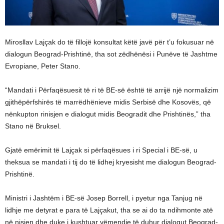
Mirosllav Lajçak do të fillojë konsultat këtë javë për t’u fokusuar në
dialogun Beograd-Prishtinë, tha sot zëdhënësi i Punëve të Jashtme
Evropiane, Peter Stano.
“Mandati i Përfaqësuesit të ri të BE-së është të arrijë një normalizim
gjithëpërfshirës të marrëdhënieve midis Serbisë dhe Kosovës, që
nënkupton rinisjen e dialogut midis Beogradit dhe Prishtinës,” tha
Stano në Bruksel.
Gjatë emërimit të Lajçak si përfaqësues i ri Special i BE-së, u
theksua se mandati i tij do të lidhej kryesisht me dialogun Beograd-
Prishtinë.
Ministri i Jashtëm i BE-së Josep Borrell, i pyetur nga Tanjug në
lidhje me detyrat e para të Lajçakut, tha se ai do ta ndihmonte atë
në nisjen dhe duke i kushtuar vëmendje të duhur dialogut Beograd-