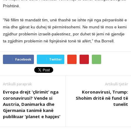
Prishtinë.
“Në fillim të mandatit tim, unë thashë se ishte një nga përparësitë e
mia dhe gjërat ku duhej të përmirësohemi. Ne mund të mos e kemi
zgjidhur problemin izraelit-palestinez, por duhet të jemi në gjendje
ta zgjidhim problemin në fqinjësinë tonë të afërt,” tha Borrell.
Facebook
Twitter
Artikulli paraprak
Artikulli tjetër
Evropa drejt ‘çlirimit’ nga
Koronavirusi, Trump:
coronavirusi? Vende si
Shohim dritë në fund të
Austria, Danimarka dhe
tunelit
Gjermania tanimë kanë
publikuar ‘planet e hapjes’