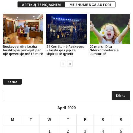
ARTIKUJ TË NGJASHËM
MË SHUMË NGA AUTORI
Roskoveci dhe Lezha
24 Korriku në Roskovec
20 marsi, Dita
bashkojnë përvojat për
– Festa që i jep zë
Ndërkombëtare e
një qeverisje më të mirë
shpirtit të qytetit
Lumturisë
Kerko
April 2020
M
T
W
T
F
S
S
1
2
3
4
5