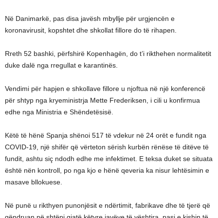
Në Danimarkë, pas disa javësh mbyllje për urgjencën e
koronavirusit, kopshtet dhe shkollat fillore do të rihapen.
Rreth 52 bashki, përfshirë Kopenhagën, do t’i rikthehen normalitetit
duke dalë nga rregullat e karantinës.
Vendimi për hapjen e shkollave fillore u njoftua në një konferencë
për shtyp nga kryeministrja Mette Frederiksen, i cili u konfirmua
edhe nga Ministria e Shëndetësisë.
Këtë të hënë Spanja shënoi 517 të vdekur në 24 orët e fundit nga
COVID-19, një shifër që vërteton sërish kurbën rënëse të ditëve të
fundit, ashtu siç ndodh edhe me infektimet. E teksa duket se situata
është nën kontroll, po nga kjo e hënë qeveria ka nisur lehtësimin e
masave bllokuese.
Në punë u rikthyen punonjësit e ndërtimit, fabrikave dhe të tjerë që
qëndruan në shtëpi gjatë këtyre javëve të vështira, pasi e kishin të