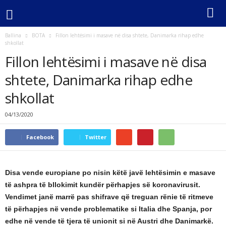
Ballina
BOTA
Fillon lehtësimi i masave në disa shtete, Danimarka rihap edhe
shkollat
Fillon lehtësimi i masave në disa
shtete, Danimarka rihap edhe
shkollat
04/13/2020
Facebook
Twitter
Disa vende europiane po nisin këtë javë lehtësimin e masave
të ashpra të bllokimit kundër përhapjes së koronavirusit.
Vendimet janë marrë pas shifrave që treguan rënie të ritmeve
të përhapjes në vende problematike si Italia dhe Spanja, por
edhe në vende të tjera të unionit si në Austri dhe Danimarkë.