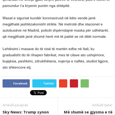
pamundur t’a kryenin punën nga shtëpitë.
Masat e sigurisë kundër koronavirusit në këto vende janë
megjithatë jashtëzakonisht strikte. Në metrotë dhe stacionet e
autobusëve në Madrid, policët shpërndajnë maska për udhëtarët,
që megjithatë janë shumë herë më të paktë se në ditët normale.
Lehtësimi i masave do të nisë të martën edhe në Itali, ku
gradualisht do të rihapen fabrikat, mes të cilave ato ushqimore,
bujqësia, peshkimi, zdrukthëtaria, nxjerrja e naftës, studiot ligjore,
ato shkencore etj.
Facebook
Twitter
Artikulli paraprak
Artikulli tjetër
Sky News: Trump synon
Më shumë se gjysma e të