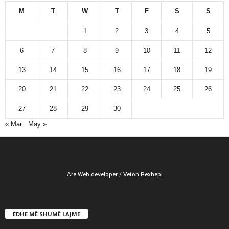
M
T
W
T
F
S
S
1
2
3
4
5
6
7
8
9
10
11
12
13
14
15
16
17
18
19
20
21
22
23
24
25
26
27
28
29
30
« Mar
May »
Are Web developer / Veton Rexhepi
EDHE MË SHUMË LAJME