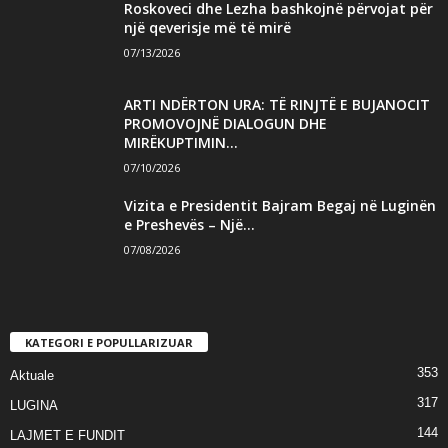
Roskoveci dhe Lezha bashkojnë përvojat për
një qeverisje më të mirë
07/13/2026
ARTI NDËRTON URA: TË RINJTË E BUJANOCIT
PROMOVOJNË DIALOGUN DHE
MIRËKUPTIMIN...
07/10/2026
Vizita e Presidentit Bajram Begaj në Luginën
e Preshevës – Një...
07/08/2026
KATEGORI E POPULLARIZUAR
353
Aktuale
317
LUGINA
144
LAJMET E FUNDIT