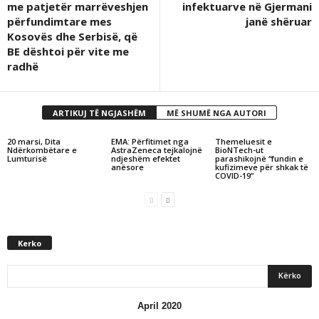
me patjetër marrëveshjen
infektuarve në Gjermani
përfundimtare mes
janë shëruar
Kosovës dhe Serbisë, që
BE dështoi për vite me
radhë
ARTIKUJ TË NGJASHËM
MË SHUMË NGA AUTORI
20 marsi, Dita
EMA: Përfitimet nga
Themeluesit e
Ndërkombëtare e
AstraZeneca tejkalojnë
BioNTech-ut
Lumturisë
ndjeshëm efektet
parashikojnë “fundin e
anësore
kufizimeve për shkak të
COVID-19”
Kerko
April 2020