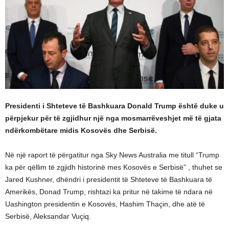
Presidenti i Shteteve të Bashkuara Donald Trump është duke u
përpjekur për të zgjidhur një nga mosmarrëveshjet më të gjata
ndërkombëtare midis Kosovës dhe Serbisë.
Në një raport të përgatitur nga Sky News Australia me titull “Trump
ka për qëllim të zgjidh historinë mes Kosovës e Serbisë” , thuhet se
Jared Kushner, dhëndri i presidentit të Shteteve të Bashkuara të
Amerikës, Donad Trump, rishtazi ka pritur në takime të ndara në
Uashington presidentin e Kosovës, Hashim Thaçin, dhe atë të
Serbisë, Aleksandar Vuçiq.