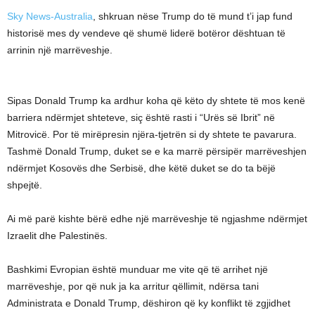
Sky News-Australia
, shkruan nëse Trump do të mund t’i jap fund
historisë mes dy vendeve që shumë liderë botëror dështuan të
arrinin një marrëveshje.
Sipas Donald Trump ka ardhur koha që këto dy shtete të mos kenë
barriera ndërmjet shteteve, siç është rasti i “Urës së Ibrit” në
Mitrovicë. Por të mirëpresin njëra-tjetrën si dy shtete te pavarura.
Tashmë Donald Trump, duket se e ka marrë përsipër marrëveshjen
ndërmjet Kosovës dhe Serbisë, dhe këtë duket se do ta bëjë
shpejtë.
Ai më parë kishte bërë edhe një marrëveshje të ngjashme ndërmjet
Izraelit dhe Palestinës.
Bashkimi Evropian është munduar me vite që të arrihet një
marrëveshje, por që nuk ja ka arritur qëllimit, ndërsa tani
Administrata e Donald Trump, dëshiron që ky konflikt të zgjidhet