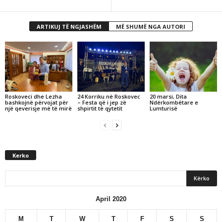
ARTIKUJ TË NGJASHËM
MË SHUMË NGA AUTORI
Roskoveci dhe Lezha
24 Korriku në Roskovec
20 marsi, Dita
bashkojnë përvojat për
– Festa që i jep zë
Ndërkombëtare e
një qeverisje më të mirë
shpirtit të qytetit
Lumturisë
Kerko
April 2020
M
T
W
T
F
S
S