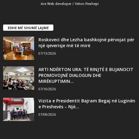
Are Web developer / Veton Rexhepi
EDHE MË SHUMË LAJME
Roskoveci dhe Lezha bashkojnë përvojat për
një qeverisje më të mirë
07/13/2026
ARTI NDËRTON URA: TË RINJTË E BUJANOCIT
PROMOVOJNË DIALOGUN DHE
MIRËKUPTIMIN...
07/10/2026
Vizita e Presidentit Bajram Begaj në Luginën
e Preshevës – Një...
07/08/2026