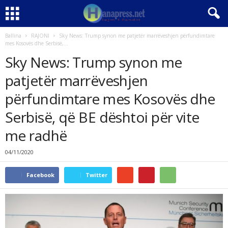
Ballina
RAJONI
Sky News: Trump synon me patjetër marrëveshjen përfundimtare
mes Kosovës dhe Serbisë,...
Sky News: Trump synon me
patjetër marrëveshjen
përfundimtare mes Kosovës dhe
Serbisë, që BE dështoi për vite
me radhë
04/11/2020
Facebook
Twitter