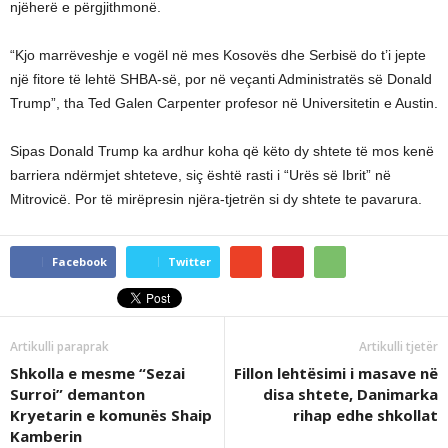
njëherë e përgjithmonë.
“Kjo marrëveshje e vogël në mes Kosovës dhe Serbisë do t’i jepte
një fitore të lehtë SHBA-së, por në veçanti Administratës së Donald
Trump”, tha Ted Galen Carpenter profesor në Universitetin e Austin.
Sipas Donald Trump ka ardhur koha që këto dy shtete të mos kenë
barriera ndërmjet shteteve, siç është rasti i “Urës së Ibrit” në
Mitrovicë. Por të mirëpresin njëra-tjetrën si dy shtete te pavarura.
Facebook
Twitter
Artikulli paraprak
Artikulli tjetër
Shkolla e mesme “Sezai
Fillon lehtësimi i masave në
Surroi” demanton
disa shtete, Danimarka
Kryetarin e komunës Shaip
rihap edhe shkollat
Kamberin