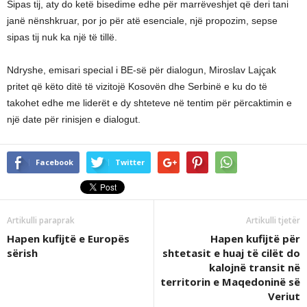
Sipas tij, aty do ketë bisedime edhe për marrëveshjet që deri tani
janë nënshkruar, por jo për atë esenciale, një propozim, sepse
sipas tij nuk ka një të tillë.
Ndryshe, emisari special i BE-së për dialogun, Miroslav Lajçak
pritet që këto ditë të vizitojë Kosovën dhe Serbinë e ku do të
takohet edhe me liderët e dy shteteve në tentim për përcaktimin e
një date për rinisjen e dialogut.
Facebook
Twitter
Artikulli paraprak
Artikulli tjetër
Hapen kufijtë e Europës
Hapen kufijtë për
sërish
shtetasit e huaj të cilët do
kalojnë transit në
territorin e Maqedoninë së
Veriut