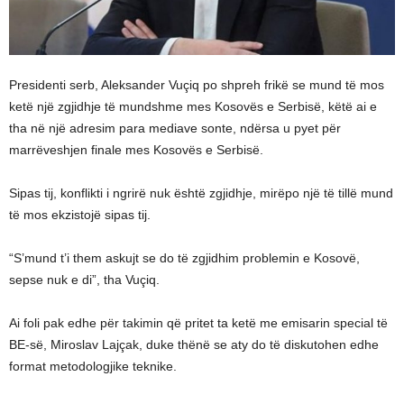
Presidenti serb, Aleksander Vuçiq po shpreh frikë se mund të mos
ketë një zgjidhje të mundshme mes Kosovës e Serbisë, këtë ai e
tha në një adresim para mediave sonte, ndërsa u pyet për
marrëveshjen finale mes Kosovës e Serbisë.
Sipas tij, konflikti i ngrirë nuk është zgjidhje, mirëpo një të tillë mund
të mos ekzistojë sipas tij.
“S’mund t’i them askujt se do të zgjidhim problemin e Kosovë,
sepse nuk e di”, tha Vuçiq.
Ai foli pak edhe për takimin që pritet ta ketë me emisarin special të
BE-së, Miroslav Lajçak, duke thënë se aty do të diskutohen edhe
format metodologjike teknike.