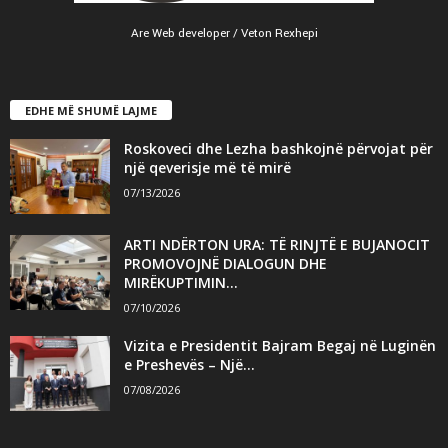
Are Web developer / Veton Rexhepi
EDHE MË SHUMË LAJME
Roskoveci dhe Lezha bashkojnë përvojat për
një qeverisje më të mirë
07/13/2026
ARTI NDËRTON URA: TË RINJTË E BUJANOCIT
PROMOVOJNË DIALOGUN DHE
MIRËKUPTIMIN...
07/10/2026
Vizita e Presidentit Bajram Begaj në Luginën
e Preshevës – Një...
07/08/2026