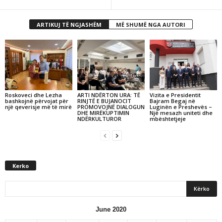
ARTIKUJ TË NGJASHËM
MË SHUMË NGA AUTORI
Roskoveci dhe Lezha
ARTI NDËRTON URA: TË
Vizita e Presidentit
bashkojnë përvojat për
RINJTË E BUJANOCIT
Bajram Begaj në
një qeverisje më të mirë
PROMOVOJNË DIALOGUN
Luginën e Preshevës –
DHE MIRËKUPTIMIN
Një mesazh uniteti dhe
NDËRKULTUROR
mbështetjeje
Kerko
June 2020