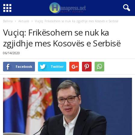
Ballina
Aktuale
Vuçiq: Frikësohem se nuk ka zgjidhje mes Kosovës e Serbisë
Vuçiq: Frikësohem se nuk ka
zgjidhje mes Kosovës e Serbisë
06/14/2020
Facebook
Twitter