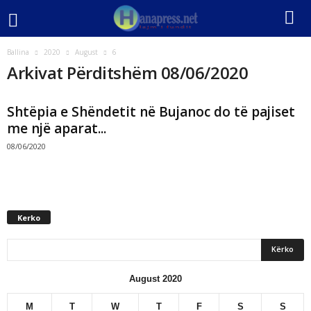
Ballina
2020
August
6
Arkivat Përditshëm 08/06/2020
Shtëpia e Shëndetit në Bujanoc do të pajiset
me një aparat...
08/06/2020
Kerko
August 2020
M
T
W
T
F
S
S