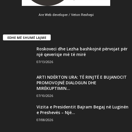
Are Web developer / Veton Rexhepi
EDHE MË SHUMË LAJME
Roskoveci dhe Lezha bashkojnë përvojat për
një qeverisje më të mirë
07/13/2026
ARTI NDËRTON URA: TË RINJTË E BUJANOCIT
PROMOVOJNË DIALOGUN DHE
MIRËKUPTIMIN...
07/10/2026
Vizita e Presidentit Bajram Begaj në Luginën
e Preshevës – Një...
07/08/2026