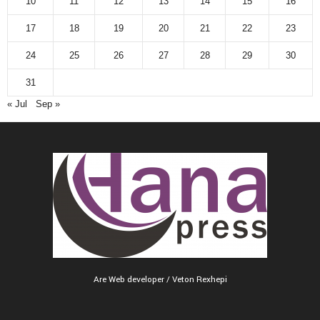
10
11
12
13
14
15
16
17
18
19
20
21
22
23
24
25
26
27
28
29
30
31
« Jul
Sep »
Are Web developer / Veton Rexhepi