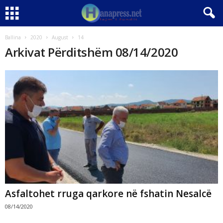
Ballina
2020
August
14
Arkivat Përditshëm 08/14/2020
Asfaltohet rruga qarkore në fshatin Nesalcë
08/14/2020