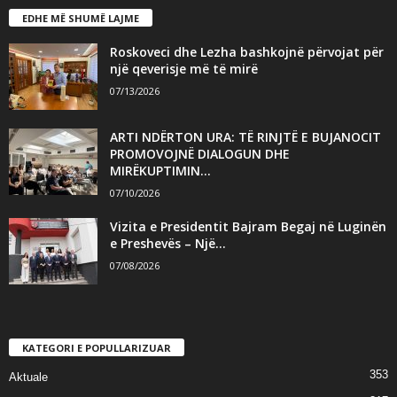
EDHE MË SHUMË LAJME
Roskoveci dhe Lezha bashkojnë përvojat për
një qeverisje më të mirë
07/13/2026
ARTI NDËRTON URA: TË RINJTË E BUJANOCIT
PROMOVOJNË DIALOGUN DHE
MIRËKUPTIMIN...
07/10/2026
Vizita e Presidentit Bajram Begaj në Luginën
e Preshevës – Një...
07/08/2026
KATEGORI E POPULLARIZUAR
353
Aktuale