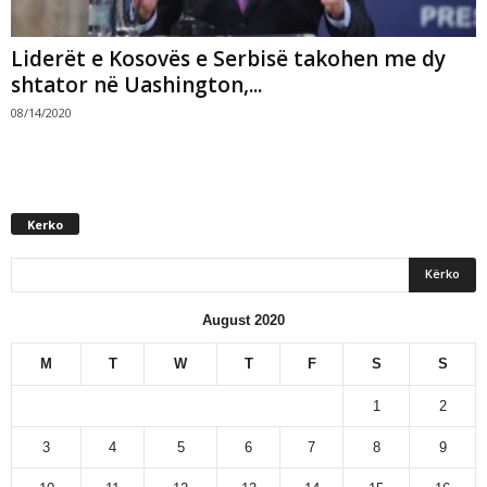
Liderët e Kosovës e Serbisë takohen me dy
shtator në Uashington,...
08/14/2020
Kerko
August 2020
M
T
W
T
F
S
S
1
2
3
4
5
6
7
8
9