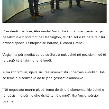
Presidenti i Serbisë, Aleksandar Vuçiq, ka konfirmuar pjesëmarrjen
në takimin e 2 shtatorit në Uashington, të cilin sot e ka bërë të ditur
emisari special i Shtëpisë së Bardhë, Richard Grenell.
Vuçiqi tha për mediat serbe se Serbia nuk është në pozicionin që të
refuzojë këtë takim dhe të tjerët.
Ai ka konfirmuar, njëjtë sikurse kryeministri i Kosovës Avdullah Hoti,
se temë e bisedimeve do të jenë çështjet ekonomike.
“Në negociata marrin pjesë, tema do të jetë ekonomia, kjo është e
rëndësishme për ne dhe është temë e mirë”, tha Vuçiq, përcjell
B92.net.