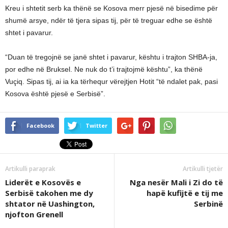
Kreu i shtetit serb ka thënë se Kosova merr pjesë në bisedime për
shumë arsye, ndër të tjera sipas tij, për të treguar edhe se është
shtet i pavarur.
“Duan të tregojnë se janë shtet i pavarur, kështu i trajton SHBA-ja,
por edhe në Bruksel. Ne nuk do t’i trajtojmë kështu”, ka thënë
Vuçiq. Sipas tij, ai ia ka tërhequr vërejtjen Hotit “të ndalet pak, pasi
Kosova është pjesë e Serbisë”.
Facebook
Twitter
Artikulli paraprak
Artikulli tjetër
Liderët e Kosovës e
Nga nesër Mali i Zi do të
Serbisë takohen me dy
hapë kufijtë e tij me
shtator në Uashington,
Serbinë
njofton Grenell