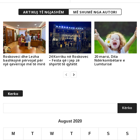
ARTIKUJ TË NGJASHËM
MË SHUMË NGA AUTORI
Roskoveci dhe Lezha
24 Korriku në Roskovec
20 marsi, Dita
bashkojnë përvojat për
– Festa që i jep zë
Ndërkombëtare e
një qeverisje më të mirë
shpirtit të qytetit
Lumturisë
Kerko
August 2020
M
T
W
T
F
S
S