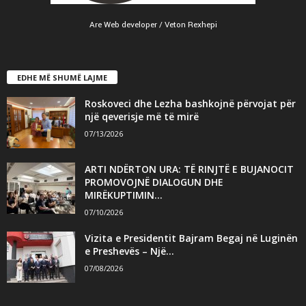
Are Web developer / Veton Rexhepi
EDHE MË SHUMË LAJME
Roskoveci dhe Lezha bashkojnë përvojat për
një qeverisje më të mirë
07/13/2026
ARTI NDËRTON URA: TË RINJTË E BUJANOCIT
PROMOVOJNË DIALOGUN DHE
MIRËKUPTIMIN...
07/10/2026
Vizita e Presidentit Bajram Begaj në Luginën
e Preshevës – Një...
07/08/2026