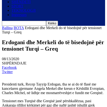
SHËNDETI
SPORT
TEKNOLOGJI
Impresum
Ballina
BOTA
Erdogani dhe Merkeli do të bisedojnë për tensionet
Turqi – Greq
Erdogani dhe Merkeli do të bisedojnë për
tensionet Turqi – Greq
08/13/2020
SHPËRNDAJE
Facebook
Twitter
Presidenti turk, Recep Tayyip Erdogan, tha se ai do të flasë me
kancelaren gjermane Angela Merkel dhe kreun e Këshillit Evropian,
Charles Michel, në lidhje me mosmarrëveshjet e fundit me Greqinë.
Tensionet mes Turqisë dhe Greqisë janë përshkallëzua, pasi
Ankaraja rifilloi kërkimet për gaz dhe naftë jashtë ishullit grek