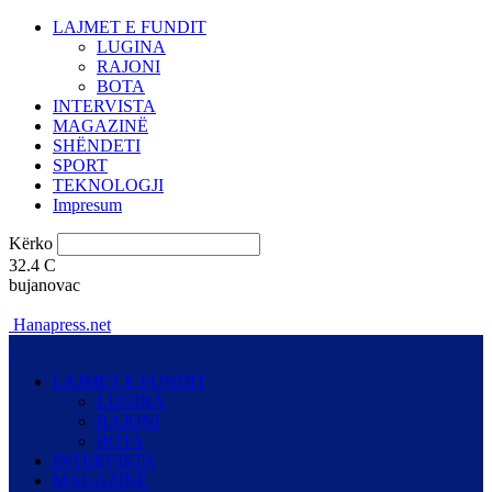
LAJMET E FUNDIT
LUGINA
RAJONI
BOTA
INTERVISTA
MAGAZINË
SHËNDETI
SPORT
TEKNOLOGJI
Impresum
Kërko
32.4
C
bujanovac
Hanapress.net
LAJMET E FUNDIT
LUGINA
RAJONI
BOTA
INTERVISTA
MAGAZINË