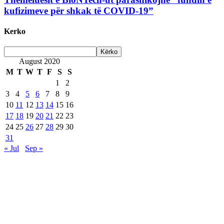
kufizimeve për shkak të COVID-19”
Kerko
August 2020
M
T
W
T
F
S
S
1
2
3
4
5
6
7
8
9
10
11
12
13
14
15
16
17
18
19
20
21
22
23
24
25
26
27
28
29
30
31
« Jul
Sep »
Are Web developer / Veton Rexhepi
EDHE MË SHUMË LAJME