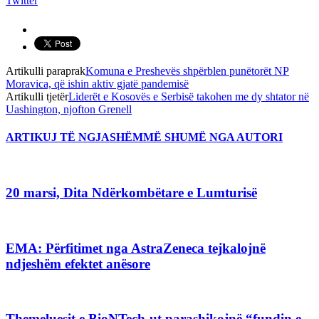
Twitter
Artikulli paraprak
Komuna e Preshevës shpërblen punëtorët NP
Moravica, që ishin aktiv gjatë pandemisë
Artikulli tjetër
Liderët e Kosovës e Serbisë takohen me dy shtator në
Uashington, njofton Grenell
ARTIKUJ TË NGJASHËM
MË SHUMË NGA AUTORI
20 marsi, Dita Ndërkombëtare e Lumturisë
EMA: Përfitimet nga AstraZeneca tejkalojnë
ndjeshëm efektet anësore
Themeluesit e BioNTech-ut parashikojnë “fundin e