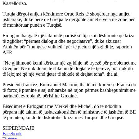
Kastellorizo.
Turqia dërgoi anijen kërkimore Oruc Reis të shoqëruar nga anijet
ushtarake, duke bërë që Greqia të dërgonte anijet e veta në zonë për
të monitoruar punën e Turqisë.
Erdogan tha gjatë një takimi të partisë së tij se ai dëshironte që kriza
të zgjidhet “përmes dialogut dhe negociatave”, duke akuzuar
Athinën për “mungesë vullneti” për të gjetur një zgjidhje, raporton
AFP.
“Ne gjithmonë kemi kërkuar një zgjidhje në tryezë për problemet me
Greqinë. Ne nuk duam të shkelim të drejtat e të tjerëve, por nuk do
të lejojmë që një vend tjetër të shkelë të drejtat tona”, tha ai.
Presidenti francez, Emmanuel Macron, tha të mërkurën se Franca do
të forcojë praninë e saj ushtarake në rajon përmes bashkëpunimit me
partnerët evropianë, përfshirë Greqinë.
Bisedimet e Erdoganit me Merkel dhe Michel, do të ndodhin
përpara një takimi të jashtëzakonshëm të ministrave të jashtëm të BE
të premten, ku do të diskutohet kriza mes Turqisë dhe Greqisë.
SHPËRNDAJE
Facebook