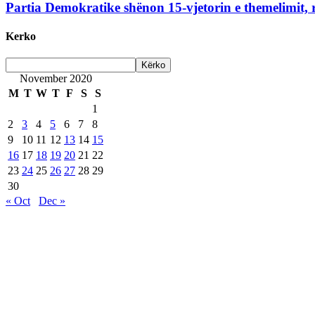
Partia Demokratike shënon 15-vjetorin e themelimit, r
Kerko
November 2020
M
T
W
T
F
S
S
1
2
3
4
5
6
7
8
9
10
11
12
13
14
15
16
17
18
19
20
21
22
23
24
25
26
27
28
29
30
« Oct
Dec »
Are Web developer / Veton Rexhepi
EDHE MË SHUMË LAJME
Roskoveci dhe Lezha bashkojnë përvojat për një qever