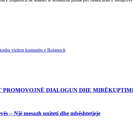
odra viziton komunën e Bujanocit
CIT PROMOVOJNË DIALOGUN DHE MIRËKUPTI
vës – Një mesazh uniteti dhe mbështetjeje