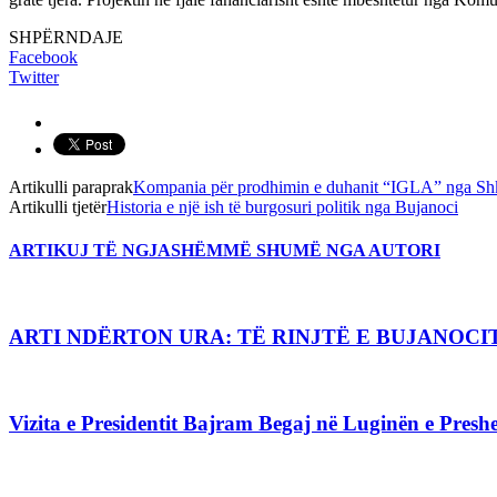
SHPËRNDAJE
Facebook
Twitter
Artikulli paraprak
Kompania për prodhimin e duhanit “IGLA” nga Shk
Artikulli tjetër
Historia e një ish të burgosuri politik nga Bujanoci
ARTIKUJ TË NGJASHËM
MË SHUMË NGA AUTORI
ARTI NDËRTON URA: TË RINJTË E BUJANO
Vizita e Presidentit Bajram Begaj në Luginën e Preshe