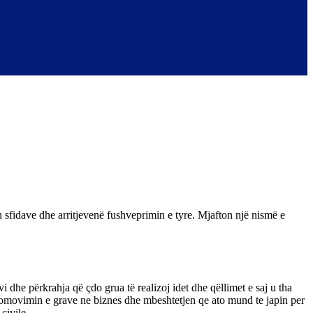
sfidave dhe arritjevenë fushveprimin e tyre. Mjafton një nismë e
dhe përkrahja që çdo grua të realizoj idet dhe qëllimet e saj u tha
promovimin e grave ne biznes dhe mbeshtetjen qe ato mund te japin per
civile.