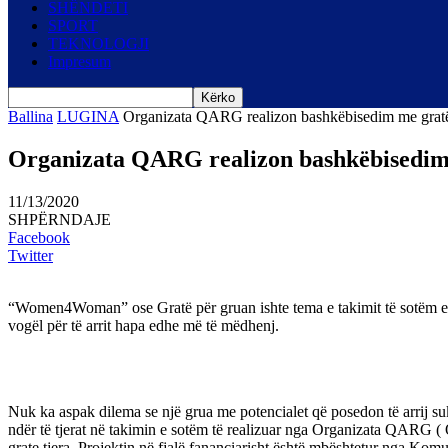
SHËNDETI
SPORT
TEKNOLOGJI
Impresum
Ballina
LUGINA
Organizata QARG realizon bashkëbisedim me gratë
Organizata QARG realizon bashkëbisedim
11/13/2020
SHPËRNDAJE
Facebook
Twitter
“Women4Woman” ose Gratë për gruan ishte tema e takimit të sotëm e që
vogël për të arrit hapa edhe më të mëdhenj.
Nuk ka aspak dilema se një grua me potencialet që posedon të arrij suk
ndër të tjerat në takimin e sotëm të realizuar nga Organizata QARG ( 
grate tjera. Projektin në fjalë fananciarisht është mbështetur nga Komu