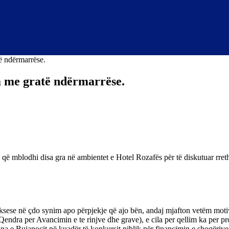
 ndërmarrëse.
 me gratë ndërmarrëse.
 mblodhi disa gra në ambientet e Hotel Rozafës për të diskutuar rreth 
sese në çdo synim apo përpjekje që ajo bën, andaj mjafton vetëm motivi 
Qendra per Avancimin e te rinjve dhe grave), e cila per qellim ka per 
na e Bujanocit në kuadër të konkursit piblik për financimin e shoqërive 