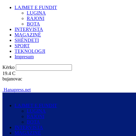
LAJMET E FUNDIT
LUGINA
RAJONI
BOTA
INTERVISTA
MAGAZINË
SHËNDETI
SPORT
TEKNOLOGJI
Impresum
Kërko
19.4
C
bujanovac
Hanapress.net
LAJMET E FUNDIT
LUGINA
RAJONI
BOTA
INTERVISTA
MAGAZINË