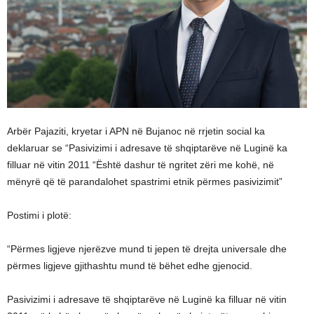
Arbër Pajaziti, kryetar i APN në Bujanoc në rrjetin social ka
deklaruar se “Pasivizimi i adresave të shqiptarëve në Luginë ka
filluar në vitin 2011 “Është dashur të ngritet zëri me kohë, në
mënyrë që të parandalohet spastrimi etnik përmes pasivizimit”
Postimi i plotë:
“Përmes ligjeve njerëzve mund ti jepen të drejta universale dhe
përmes ligjeve gjithashtu mund të bëhet edhe gjenocid.
Pasivizimi i adresave të shqiptarëve në Luginë ka filluar në vitin