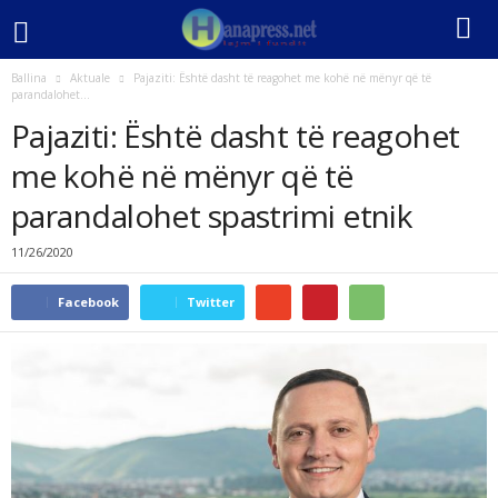
Ballina
Aktuale
Pajaziti: Është dasht të reagohet me kohë në mënyr që të
parandalohet...
Pajaziti: Është dasht të reagohet
me kohë në mënyr që të
parandalohet spastrimi etnik
11/26/2020
Facebook
Twitter