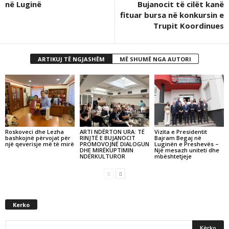
në Luginë
Bujanocit të cilët kanë
fituar bursa në konkursin e
Trupit Koordinues
ARTIKUJ TË NGJASHËM
MË SHUMË NGA AUTORI
Roskoveci dhe Lezha
ARTI NDËRTON URA: TË
Vizita e Presidentit
bashkojnë përvojat për
RINJTË E BUJANOCIT
Bajram Begaj në
një qeverisje më të mirë
PROMOVOJNË DIALOGUN
Luginën e Preshevës –
DHE MIRËKUPTIMIN
Një mesazh uniteti dhe
NDËRKULTUROR
mbështetjeje
Kerko