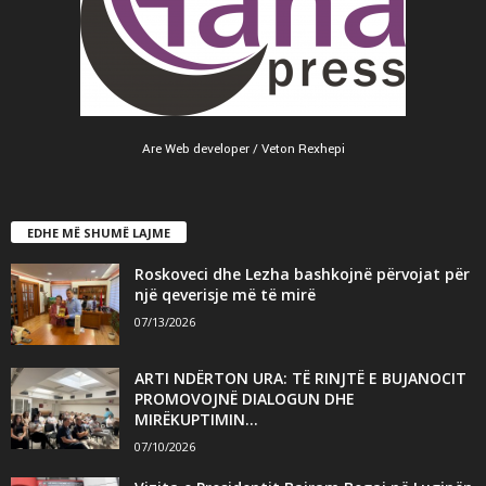
Are Web developer / Veton Rexhepi
EDHE MË SHUMË LAJME
Roskoveci dhe Lezha bashkojnë përvojat për
një qeverisje më të mirë
07/13/2026
ARTI NDËRTON URA: TË RINJTË E BUJANOCIT
PROMOVOJNË DIALOGUN DHE
MIRËKUPTIMIN...
07/10/2026