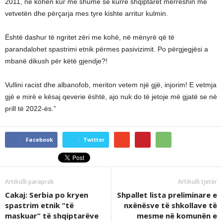
2011, në kohën kur më shumë se kurrë shqiptarët merreshin me
vetvetën dhe përçarja mes tyre kishte arritur kulmin.
Është dashur të ngritet zëri me kohë, në mënyrë që të
parandalohet spastrimi etnik përmes pasivizimit. Po përgjegjësi a
mbanë dikush për këtë gjendje?!
Vullini racist dhe albanofob, meriton vetem një gjë, injorim! E vetmja
gjë e mirë e kësaj qeverie është, ajo nuk do të jetoje më gjatë se në
prill të 2022-ës.”
Facebook
Twitter
Artikulli paraprak
Artikulli tjetër
Cakaj: Serbia po kryen
Shpallet lista preliminare e
spastrim etnik “të
nxënësve të shkollave të
maskuar” të shqiptarëve
mesme në komunën e