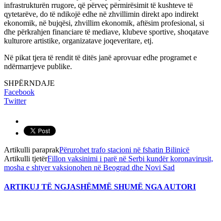
infrastrukturën rrugore, që përveç përmirësimit të kushteve të
qytetarëve, do të ndikojë edhe në zhvillimin direkt apo indirekt
ekonomik, në bujqësi, zhvillim ekonomik, aftësim profesional, si
dhe përkrahjen financiare të mediave, klubeve sportive, shoqatave
kulturore artistike, organizatave joqeveritare, etj.
Në pikat tjera të rendit të ditës janë aprovuar edhe programet e
ndërmarrjeve publike.
SHPËRNDAJE
Facebook
Twitter
Artikulli paraprak
Përurohet trafo stacioni në fshatin Bilinicë
Artikulli tjetër
Fillon vaksinimi i parë në Serbi kundër koronavirusit,
mosha e shtyer vaksionohen në Beograd dhe Novi Sad
ARTIKUJ TË NGJASHËM
MË SHUMË NGA AUTORI