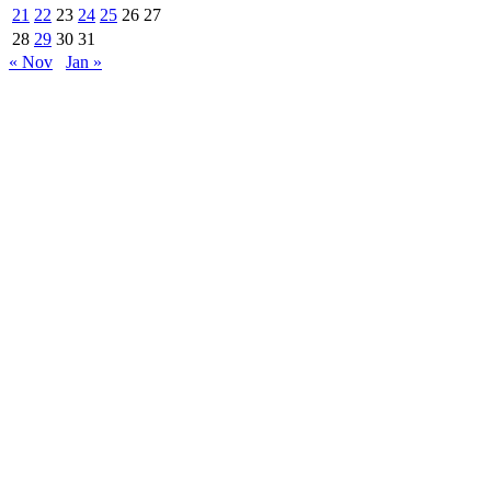
21
22
23
24
25
26
27
28
29
30
31
« Nov
Jan »
Are Web developer / Veton Rexhepi
EDHE MË SHUMË LAJME
Roskoveci dhe Lezha bashkojnë përvojat për një
qeverisje më të mirë
07/13/2026
ARTI NDËRTON URA: TË RINJTË E
BUJANOCIT PROMOVOJNË DIALOGUN DHE
MIRËKUPTIMIN...
07/10/2026