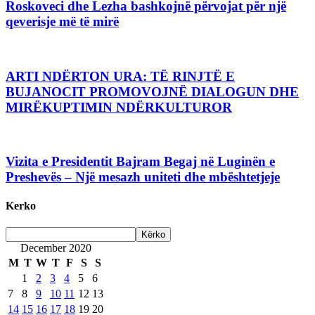
Roskoveci dhe Lezha bashkojnë përvojat për një
qeverisje më të mirë
ARTI NDËRTON URA: TË RINJTË E
BUJANOCIT PROMOVOJNË DIALOGUN DHE
MIRËKUPTIMIN NDËRKULTUROR
Vizita e Presidentit Bajram Begaj në Luginën e
Preshevës – Një mesazh uniteti dhe mbështetjeje
Kerko
December 2020
M
T
W
T
F
S
S
1
2
3
4
5
6
7
8
9
10
11
12
13
14
15
16
17
18
19
20