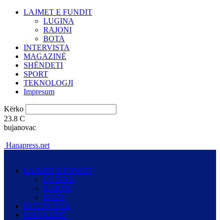
LAJMET E FUNDIT
LUGINA
RAJONI
BOTA
INTERVISTA
MAGAZINË
SHËNDETI
SPORT
TEKNOLOGJI
Impresum
Kërko
23.8
C
bujanovac
Hanapress.net
LAJMET E FUNDIT
LUGINA
RAJONI
BOTA
INTERVISTA
MAGAZINË