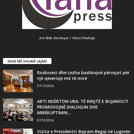
Are Web developer / Veton Rexhepi
EDHE MË SHUMË LAJME
Roskoveci dhe Lezha bashkojnë përvojat për
një qeverisje më të mirë
07/13/2026
ARTI NDËRTON URA: TË RINJTË E BUJANOCIT
PROMOVOJNË DIALOGUN DHE
MIRËKUPTIMIN...
07/10/2026
Vizita e Presidentit Bajram Begaj në Luginën