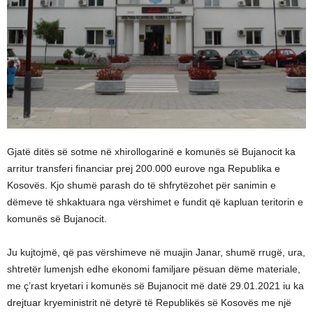
Gjatë ditës së sotme në xhirollogarinë e komunës së Bujanocit ka
arritur transferi financiar prej 200.000 eurove nga Republika e
Kosovës. Kjo shumë parash do të shfrytëzohet për sanimin e
dëmeve të shkaktuara nga vërshimet e fundit që kapluan teritorin e
komunës së Bujanocit.
Ju kujtojmë, që pas vërshimeve në muajin Janar, shumë rrugë, ura,
shtretër lumenjsh edhe ekonomi familjare pësuan dëme materiale,
me ç’rast kryetari i komunës së Bujanocit më datë 29.01.2021 iu ka
drejtuar kryeministrit në detyrë të Republikës së Kosovës me një