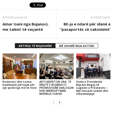
Artikulli paraprak
Artikulli tjetër
Amar Iseni nga Bujanoci,
BE-ja e ndarë për idenë e
me talent të veçantë
“pasaportës së vaksinimit’
ARTIKUJ TË NGJASHËM
MË SHUMË NGA AUTORI
Roskoveci dhe Lezha
ARTI NDËRTON URA: TË
Vizita e Presidentit
bashkojnë përvojat për
RINJTË E BUJANOCIT
Bajram Begaj në
një qeverisje më të mirë
PROMOVOJNË DIALOGUN
Luginën e Preshevës –
DHE MIRËKUPTIMIN
Një mesazh uniteti dhe
NDËRKULTUROR
mbështetjeje