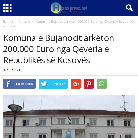
Ballina
Aktuale
Komuna e Bujanocit arkëton 200.000 Euro nga Qeveria e Republikës
së Kosovës
Komuna e Bujanocit arkëton
200.000 Euro nga Qeveria e
Republikës së Kosovës
02/10/2021
Facebook
Twitter