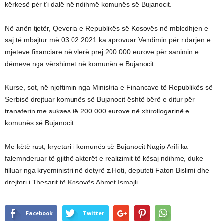
kërkesë për t’i dalë në ndihmë komunës së Bujanocit.
Në anën tjetër, Qeveria e Republikës së Kosovës në mbledhjen e
saj të mbajtur më 03.02.2021 ka aprovuar Vendimin për ndarjen e
mjeteve financiare në vlerë prej 200.000 eurove për sanimin e
dëmeve nga vërshimet në komunën e Bujanocit.
Kurse, sot, në njoftimin nga Ministria e Financave të Republikës së
Serbisë drejtuar komunës së Bujanocit është bërë e ditur për
tranaferin me sukses të 200.000 eurove në xhirollogarinë e
komunës së Bujanocit.
Me këtë rast, kryetari i komunës së Bujanocit Nagip Arifi ka
falemnderuar të gjithë akterët e realizimit të kësaj ndihme, duke
filluar nga kryeministri në detyrë z.Hoti, deputeti Faton Bislimi dhe
drejtori i Thesarit të Kosovës Ahmet Ismajli.
Facebook
Twitter