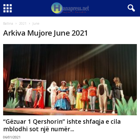
Ballina
2021
June
Arkiva Mujore June 2021
“Gëzuar 1 Qershorin” ishte shfaqja e cila
mblodhi sot një numër...
06/01/2021