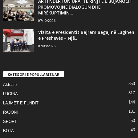
ARTI NDËRTON URA: TË RINJTË E BUJANOCIT
PROMOVOJNË DIALOGUN DHE
MIRËKUPTIMIN...
07/10/2026
Vizita e Presidentit Bajram Begaj në Luginën
e Preshevës – Një...
07/08/2026
KATEGORI E POPULLARIZUAR
353
Aktuale
317
LUGINA
144
LAJMET E FUNDIT
131
RAJONI
50
SPORT
43
BOTA