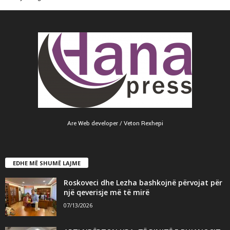
Are Web developer / Veton Rexhepi
EDHE MË SHUMË LAJME
Roskoveci dhe Lezha bashkojnë përvojat për
një qeverisje më të mirë
07/13/2026