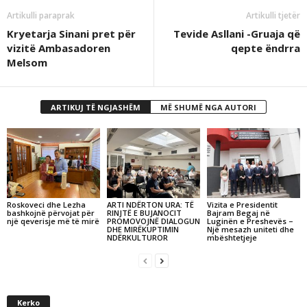
Artikulli paraprak
Artikulli tjetër
Kryetarja Sinani pret për
Tevide Asllani -Gruaja që
vizitë Ambasadoren
qepte ëndrra
Melsom
ARTIKUJ TË NGJASHËM
MË SHUMË NGA AUTORI
Roskoveci dhe Lezha
ARTI NDËRTON URA: TË
Vizita e Presidentit
bashkojnë përvojat për
RINJTË E BUJANOCIT
Bajram Begaj në
një qeverisje më të mirë
PROMOVOJNË DIALOGUN
Luginën e Preshevës –
DHE MIRËKUPTIMIN
Një mesazh uniteti dhe
NDËRKULTUROR
mbështetjeje
Kerko