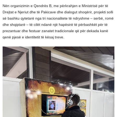
Nën organizimin e Qendrës B, me përkrahjen e Ministrisë për të
Drejtat e Njeriut dhe të Pakicave dhe dialogut shoqërir, projekti solli
së bashku qytetarë nga tri nacionalitete të ndryshme – serbë, romë
dhe shqiptarë – të cilët ndanë një hapësirë të përbashkët për të
prezantuar dhe festuar zanatet tradicionale që për dekada kanë
qenë pjesë e identitetit të kësaj treve.