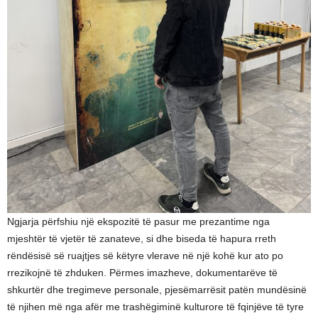
Ngjarja përfshiu një ekspozitë të pasur me prezantime nga
mjeshtër të vjetër të zanateve, si dhe biseda të hapura rreth
rëndësisë së ruajtjes së këtyre vlerave në një kohë kur ato po
rrezikojnë të zhduken. Përmes imazheve, dokumentarëve të
shkurtër dhe tregimeve personale, pjesëmarrësit patën mundësinë
të njihen më nga afër me trashëgiminë kulturore të fqinjëve të tyre