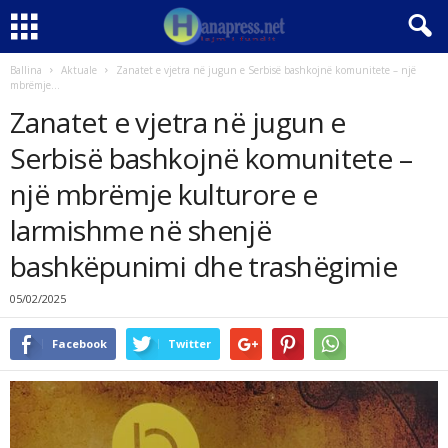
Ballina
Aktuale
Zanatet e vjetra në jugun e Serbisë bashkojnë komunitete – një
mbrëmje...
Zanatet e vjetra në jugun e
Serbisë bashkojnë komunitete –
një mbrëmje kulturore e
larmishme në shenjë
bashkëpunimi dhe trashëgimie
05/02/2025
Facebook
Twitter