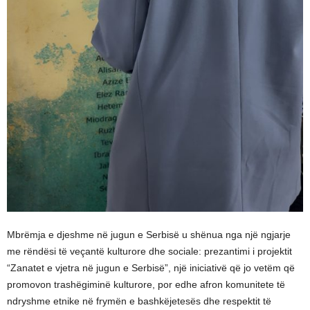
Mbrëmja e djeshme në jugun e Serbisë u shënua nga një ngjarje
me rëndësi të veçantë kulturore dhe sociale: prezantimi i projektit
“Zanatet e vjetra në jugun e Serbisë”, një iniciativë që jo vetëm që
promovon trashëgiminë kulturore, por edhe afron komunitete të
ndryshme etnike në frymën e bashkëjetesës dhe respektit të