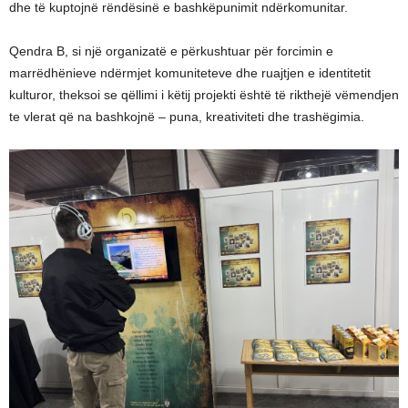
dhe të kuptojnë rëndësinë e bashkëpunimit ndërkomunitar.
Qendra B, si një organizatë e përkushtuar për forcimin e
marrëdhënieve ndërmjet komuniteteve dhe ruajtjen e identitetit
kulturor, theksoi se qëllimi i këtij projekti është të rikthejë vëmendjen
te vlerat që na bashkojnë – puna, kreativiteti dhe trashëgimia.