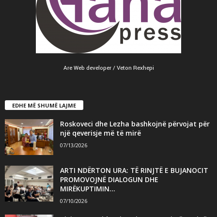
Are Web developer / Veton Rexhepi
EDHE MË SHUMË LAJME
Roskoveci dhe Lezha bashkojnë përvojat për
një qeverisje më të mirë
07/13/2026
ARTI NDËRTON URA: TË RINJTË E BUJANOCIT
PROMOVOJNË DIALOGUN DHE
MIRËKUPTIMIN...
07/10/2026