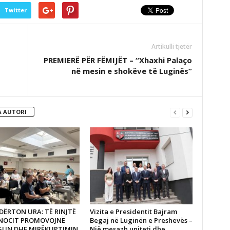
Twitter
Artikulli tjetër
PREMIERË PËR FËMIJËT – “Xhaxhi Palaço
në mesin e shokëve të Luginës”
 AUTORI
DËRTON URA: TË RINJTË
Vizita e Presidentit Bajram
ANOCIT PROMOVOJNË
Begaj në Luginën e Preshevës –
GUN DHE MIRËKUPTIMIN
Një mesazh uniteti dhe