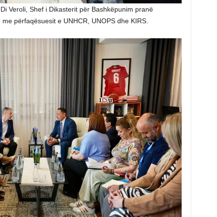
o Di Veroli, Shef i Dikasterit për Bashkëpunim pranë
hku me përfaqësuesit e UNHCR, UNOPS dhe KIRS.