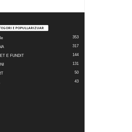
TEGORI E POPULLARIZUAR
353
le
317
NA
144
ET E FUNDIT
131
NI
50
RT
43
A