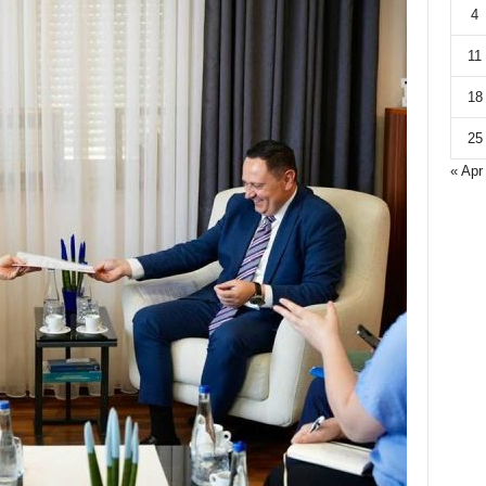
4
11
18
25
« Apr