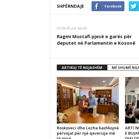
SHPËRNDAJE
Facebook
Artikulli paraprak
Ragmi Mustafi pjesë e garës për
deputet në Parlamentin e Kosovë
ARTIKUJ TË NGJASHËM
MË SHUMË NGA
Roskoveci dhe Lezha bashkojnë
ARTI N
përvojat për një qeverisje më
E BUJ
të mirë
DIALO