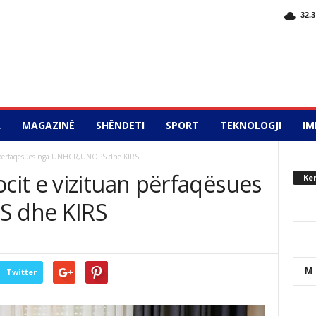
32.3
A
MAGAZINË
SHËNDETI
SPORT
TEKNOLOGJI
IM
 përfaqësues nga UNHCR,UNOPS dhe KIRS
it e vizituan përfaqësues
Ke
 dhe KIRS
M
Twitter