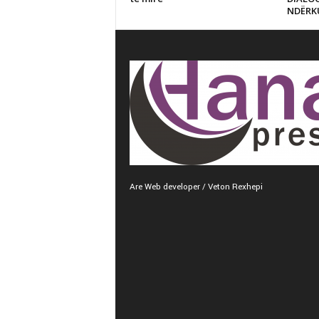
NDËRK
Are Web developer / Veton Rexhepi