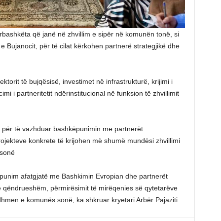
ërbashkëta që janë në zhvillim e sipër në komunën tonë, si
 Bujanocit, për të cilat kërkohen partnerë strategjikë dhe
ektorit të bujqësisë, investimet në infrastrukturë, krijimi i
i i partneritetit ndërinstitucional në funksion të zhvillimit
 për të vazhduar bashkëpunimin me partnerët
jekteve konkrete të krijohen më shumë mundësi zhvillimi
 sonë
ëpunim afatgjatë me Bashkimin Evropian dhe partnerët
të qëndrueshëm, përmirësimit të mirëqenies së qytetarëve
rdhmen e komunës sonë, ka shkruar kryetari Arbër Pajaziti.