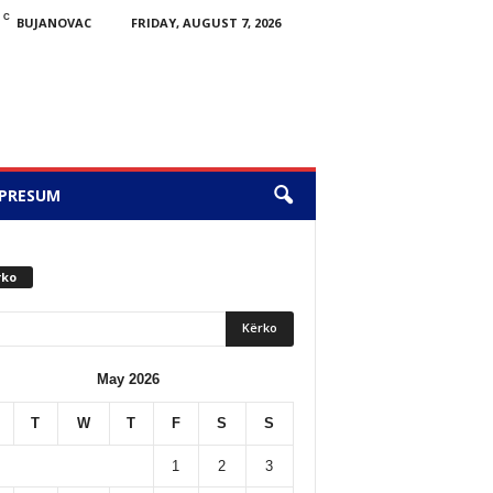
C
BUJANOVAC
FRIDAY, AUGUST 7, 2026
PRESUM
rko
May 2026
T
W
T
F
S
S
1
2
3