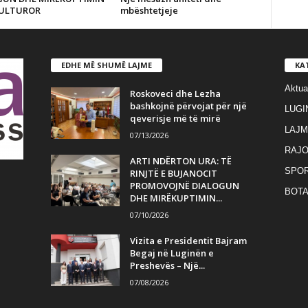
ULTUROR
mbështetjeje
EDHE MË SHUMË LAJME
KA
Aktua
Roskoveci dhe Lezha
bashkojnë përvojat për një
LUGI
qeverisje më të mirë
LAJM
07/13/2026
RAJO
ARTI NDËRTON URA: TË
SPO
RINJTË E BUJANOCIT
PROMOVOJNË DIALOGUN
BOT
DHE MIRËKUPTIMIN...
07/10/2026
Vizita e Presidentit Bajram
Begaj në Luginën e
Preshevës – Një...
07/08/2026