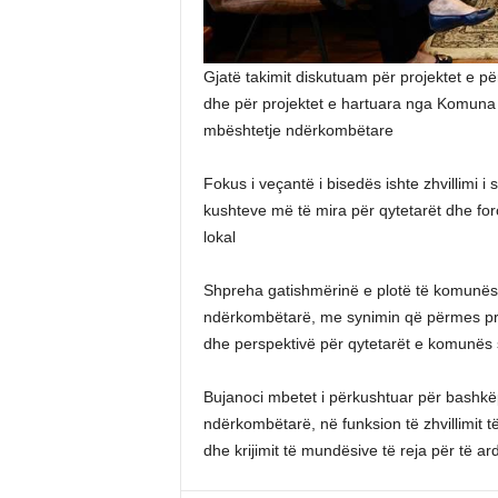
Gjatë takimit diskutuam për projektet e p
dhe për projektet e hartuara nga Komuna e
mbështetje ndërkombëtare
Fokus i veçantë i bisedës ishte zhvillimi i s
kushteve më të mira për qytetarët dhe forcim
lokal
Shpreha gatishmërinë e plotë të komunës
ndërkombëtarë, me synimin që përmes pro
dhe perspektivë për qytetarët e komunës
Bujanoci mbetet i përkushtuar për bashk
ndërkombëtarë, në funksion të zhvillimit 
dhe krijimit të mundësive të reja për të a