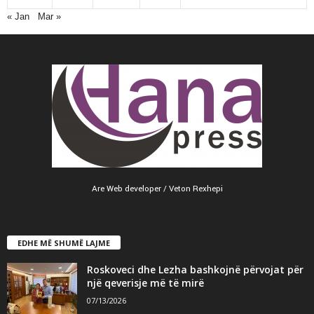
« Jan
Mar »
Are Web developer / Veton Rexhepi
EDHE MË SHUMË LAJME
Roskoveci dhe Lezha bashkojnë përvojat për
një qeverisje më të mirë
07/13/2026