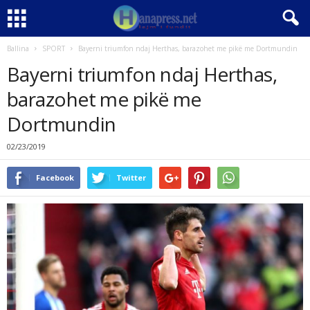
Ballina
SPORT
Bayerni triumfon ndaj Herthas, barazohet me pikë me Dortmundin
Bayerni triumfon ndaj Herthas,
barazohet me pikë me
Dortmundin
02/23/2019
Facebook
Twitter