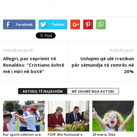
Facebook
Twitter
Artikulli paraprak
Artikulli tjetër
Allegri, pas veprimit të
Ushqimi që ulë rrezikun
Ronaldos: “Cristiano është
për sëmundje të zemrës në
më i miri në botë”
20%
ARTIKUJ TË NGJASHËM
MË SHUMË NGA AUTORI
Kur sporti ndërton ura:
FSHF dhe Komunat e
20 marsi, Dita