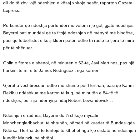
cili do të zhvillojë ndeshjen e kësaj xhiroje nesër, raporton Gazeta
Express.
Përkundër që ndeshja përfundoi me vetëm një gol, gjatë ndeshjes
Bayerni pati mundësi që ta fitojë ndeshjen në mënyrë më bindëse,
pasi që futbollistët e këtij klubi i patën edhe tri raste të tjera të mira
për të shënuar.
Golin e fitores e shënoi, në minutën e 62-të, Javi Martinez, pas një
harkimi të mirë të James Rodriguezit nga korneri.
Gjërat u vështirësuan edhe më shumë për Herthan, pasi që Karim
Rekik u ndëshkua me karton të kuq, në minutën e 84-të të
ndeshjes, për një ndërhyrje ndaj Robert Lewandowskit .
Ndeshjen e radhës, Bayerni do t’i shkojë mysafir
Monchengladbachut, të shtunën, përsëri në kuadër të Bundesligës.
Ndërsa, Hertha do të tentojë të kthehet nga kjo disfatë në ndeshjen
kundër Mainzit, në shtëpi.