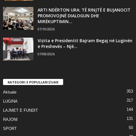
ARTI NDËRTON URA: TË RINJTË E BUJANOCIT
PROMOVOJNË DIALOGUN DHE
MIRËKUPTIMIN...
07/10/2026
Vizita e Presidentit Bajram Begaj në Luginën
e Preshevës – Një...
07/08/2026
KATEGORI E POPULLARIZUAR
353
Aktuale
317
LUGINA
144
LAJMET E FUNDIT
131
RAJONI
50
SPORT