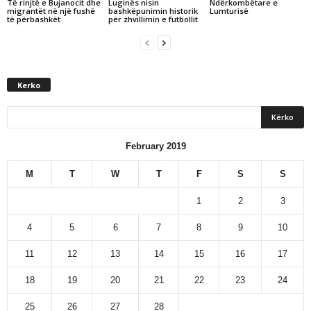
Të rinjtë e Bujanocit dhe
Luginës nisin
Ndërkombëtare e
migrantët në një fushë
bashkëpunimin historik
Lumturisë
të përbashkët
për zhvillimin e futbollit
Kerko
February 2019
M
T
W
T
F
S
S
1
2
3
4
5
6
7
8
9
10
11
12
13
14
15
16
17
18
19
20
21
22
23
24
25
26
27
28