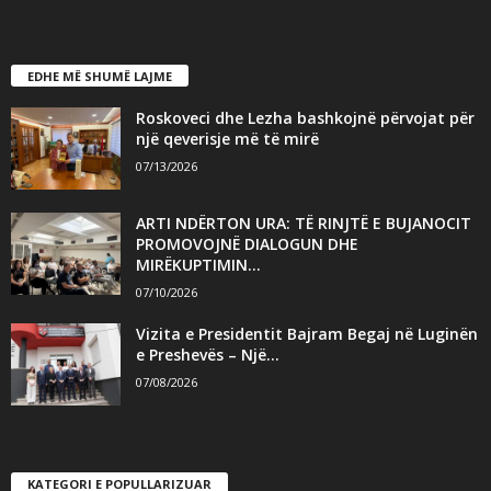
EDHE MË SHUMË LAJME
Roskoveci dhe Lezha bashkojnë përvojat për
një qeverisje më të mirë
07/13/2026
ARTI NDËRTON URA: TË RINJTË E BUJANOCIT
PROMOVOJNË DIALOGUN DHE
MIRËKUPTIMIN...
07/10/2026
Vizita e Presidentit Bajram Begaj në Luginën
e Preshevës – Një...
07/08/2026
KATEGORI E POPULLARIZUAR