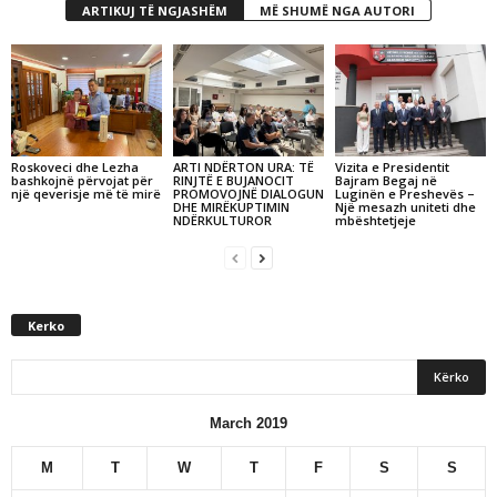
ARTIKUJ TË NGJASHËM
MË SHUMË NGA AUTORI
Roskoveci dhe Lezha
ARTI NDËRTON URA: TË
Vizita e Presidentit
bashkojnë përvojat për
RINJTË E BUJANOCIT
Bajram Begaj në
një qeverisje më të mirë
PROMOVOJNË DIALOGUN
Luginën e Preshevës –
DHE MIRËKUPTIMIN
Një mesazh uniteti dhe
NDËRKULTUROR
mbështetjeje
Kerko
March 2019
M
T
W
T
F
S
S