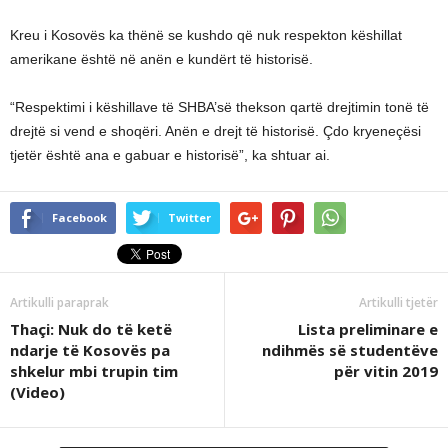
Kreu i Kosovës ka thënë se kushdo që nuk respekton këshillat
amerikane është në anën e kundërt të historisë.
“Respektimi i këshillave të SHBA’së thekson qartë drejtimin tonë të
drejtë si vend e shoqëri. Anën e drejt të historisë. Çdo kryeneçësi
tjetër është ana e gabuar e historisë”, ka shtuar ai.
Facebook
Twitter
Artikulli paraprak
Artikulli tjetër
Thaçi: Nuk do të ketë
Lista preliminare e
ndarje të Kosovës pa
ndihmës së studentëve
shkelur mbi trupin tim
për vitin 2019
(Video)