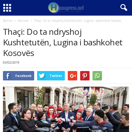
Ballina
Aktuale
Thaçi: Do ta ndryshoj Kushtetutën, Lugina i bashkohet Kosovës
Thaçi: Do ta ndryshoj
Kushtetutën, Lugina i bashkohet
Kosovës
03/02/2019
Facebook
Twitter