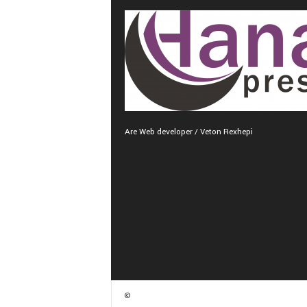
Are Web developer / Veton Rexhepi
©