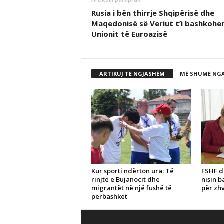
Rusia i bën thirrje Shqipërisë dhe
Maqedonisë së Veriut t’i bashkohe
Unionit të Euroazisë
ARTIKUJ TË NGJASHËM
MË SHUMË NGA
Kur sporti ndërton ura: Të
FSHF d
rinjtë e Bujanocit dhe
nisin b
migrantët në një fushë të
për zhv
përbashkët