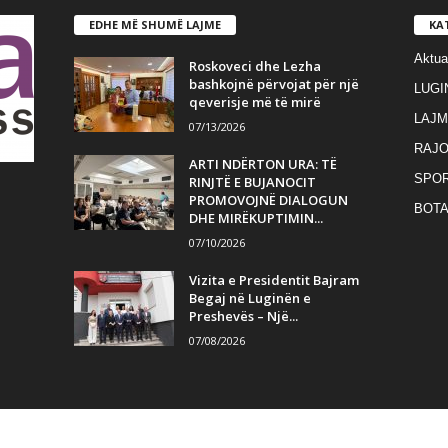
EDHE MË SHUMË LAJME
KA
Aktua
Roskoveci dhe Lezha
bashkojnë përvojat për një
LUGI
qeverisje më të mirë
LAJM
07/13/2026
RAJO
ARTI NDËRTON URA: TË
SPO
RINJTË E BUJANOCIT
PROMOVOJNË DIALOGUN
BOT
DHE MIRËKUPTIMIN...
07/10/2026
Vizita e Presidentit Bajram
Begaj në Luginën e
Preshevës – Një...
07/08/2026