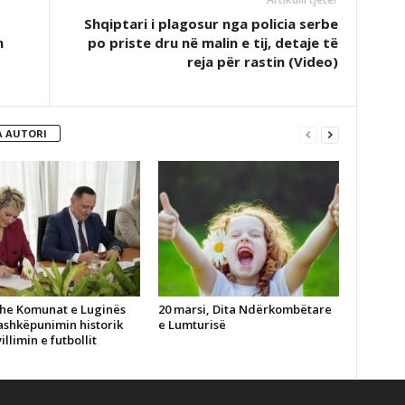
Shqiptari i plagosur nga policia serbe
n
po priste dru në malin e tij, detaje të
reja për rastin (Video)
 AUTORI
he Komunat e Luginës
20 marsi, Dita Ndërkombëtare
ashkëpunimin historik
e Lumturisë
illimin e futbollit