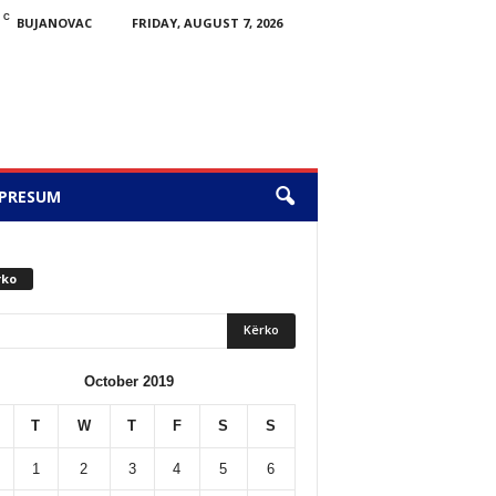
C
BUJANOVAC
FRIDAY, AUGUST 7, 2026
PRESUM
rko
October 2019
T
W
T
F
S
S
1
2
3
4
5
6