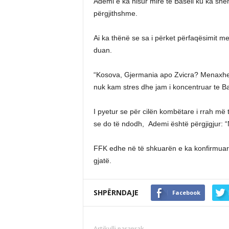
Ademi e ka nisur mirë te Baseli ku ka shën
përgjithshme.
Ai ka thënë se sa i përket përfaqësimit 
duan.
“Kosova, Gjermania apo Zvicra? Menaxher
nuk kam stres dhe jam i koncentruar te Ba
I pyetur se për cilën kombëtare i rrah më
se do të ndodh, Ademi është përgjigjur: “
FFK edhe në të shkuarën e ka konfirmuar s
gjatë.
SHPËRNDAJE
Facebook
Artikulli paraprak