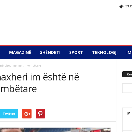
33.2
A
MAGAZINË
SHËNDETI
SPORT
TEKNOLOGJI
IM
në bisedime me tri kombëtare
axheri im është në
Ke
ombëtare
M
Twitter