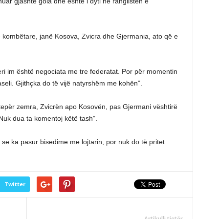
uar gjashtë gola dhe është i dyti në ranglistën e
me kombëtare, janë Kosova, Zvicra dhe Gjermania, ato që e
i im është negociata me tre federatat. Por për momentin
seli. Gjithçka do të vijë natyrshëm me kohën”.
 tepër zemra, Zvicrën apo Kosovën, pas Gjermani vështirë
Nuk dua ta komentoj këtë tash”.
e ka pasur bisedime me lojtarin, por nuk do të pritet
Twitter
Artikulli tjetër