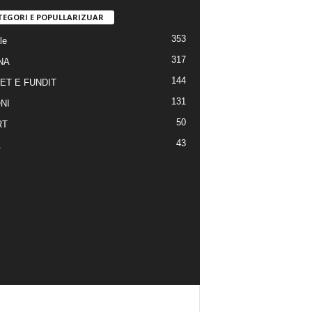
TEGORI E POPULLARIZUAR
353
le
317
NA
144
ET E FUNDIT
131
NI
50
RT
43
A