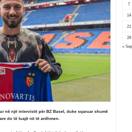
7
14
21
28
« Se
lur në një intervistë për BZ Basel, duke sqaruar shumë
are do të luajë në të ardhmen.