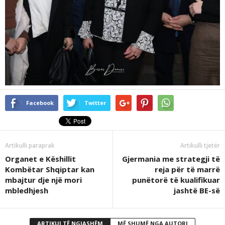
Facebook
Twitter
Artikulli paraprak
Artikulli tjetër
Organet e Këshillit
Gjermania me strategji të
Kombëtar Shqiptar kan
reja për të marrë
mbajtur dje një mori
punëtorë të kualifikuar
mbledhjesh
jashtë BE-së
ARTIKUJ TË NGJASHËM
MË SHUMË NGA AUTORI