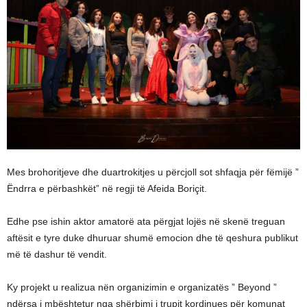
Mes brohoritjeve dhe duartrokitjes u përcjoll sot shfaqja për fëmijë ”
Ëndrra e përbashkët” në regji të Afeida Boriçit.
Edhe pse ishin aktor amatorë ata përgjat lojës në skenë treguan
aftësit e tyre duke dhuruar shumë emocion dhe të qeshura publikut
më të dashur të vendit.
Ky projekt u realizua nën organizimin e organizatës ” Beyond ”
ndërsa i mbështetur nga shërbimi i trupit kordinues për komunat