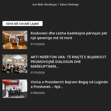
Are Web developer / Veton Rexhepi
EDHE MË SHUMË LAJME
Roskoveci dhe Lezha bashkojnë përvojat për
një qeverisje më të mirë
07/13/2026
ARTI NDËRTON URA: TË RINJTË E BUJANOCIT
PROMOVOJNË DIALOGUN DHE
MIRËKUPTIMIN...
07/10/2026
Vizita e Presidentit Bajram Begaj në Luginën
e Preshevës – Një...
07/08/2026