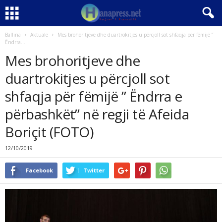
Ballina
Aktuale
Mes brohoritjeve dhe duartrokitjes u përcjoll sot shfaqja për fëmijë ”
Ëndrra...
Mes brohoritjeve dhe
duartrokitjes u përcjoll sot
shfaqja për fëmijë ” Ëndrra e
përbashkët” në regji të Afeida
Boriçit (FOTO)
12/10/2019
Facebook
Twitter