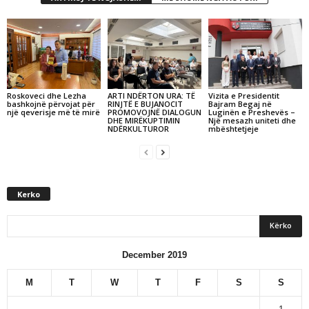
Roskoveci dhe Lezha
ARTI NDËRTON URA: TË
Vizita e Presidentit
bashkojnë përvojat për
RINJTË E BUJANOCIT
Bajram Begaj në
një qeverisje më të mirë
PROMOVOJNË DIALOGUN
Luginën e Preshevës –
DHE MIRËKUPTIMIN
Një mesazh uniteti dhe
NDËRKULTUROR
mbështetjeje
Kerko
December 2019
M
T
W
T
F
S
S