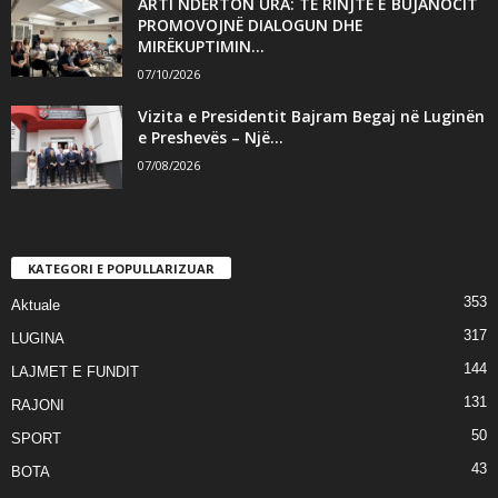
ARTI NDËRTON URA: TË RINJTË E BUJANOCIT
PROMOVOJNË DIALOGUN DHE
MIRËKUPTIMIN...
07/10/2026
Vizita e Presidentit Bajram Begaj në Luginën
e Preshevës – Një...
07/08/2026
KATEGORI E POPULLARIZUAR
353
Aktuale
317
LUGINA
144
LAJMET E FUNDIT
131
RAJONI
50
SPORT
43
BOTA