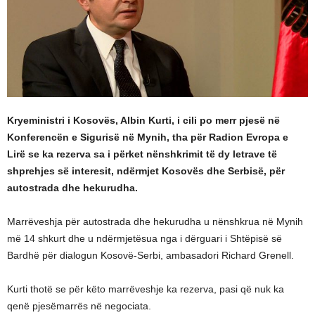
Kryeministri i Kosovës, Albin Kurti, i cili po merr pjesë në
Konferencën e Sigurisë në Mynih, tha për Radion Evropa e
Lirë se ka rezerva sa i përket nënshkrimit të dy letrave të
shprehjes së interesit, ndërmjet Kosovës dhe Serbisë, për
autostrada dhe hekurudha.
Marrëveshja për autostrada dhe hekurudha u nënshkrua në Mynih
më 14 shkurt dhe u ndërmjetësua nga i dërguari i Shtëpisë së
Bardhë për dialogun Kosovë-Serbi, ambasadori Richard Grenell.
Kurti thotë se për këto marrëveshje ka rezerva, pasi që nuk ka
qenë pjesëmarrës në negociata.