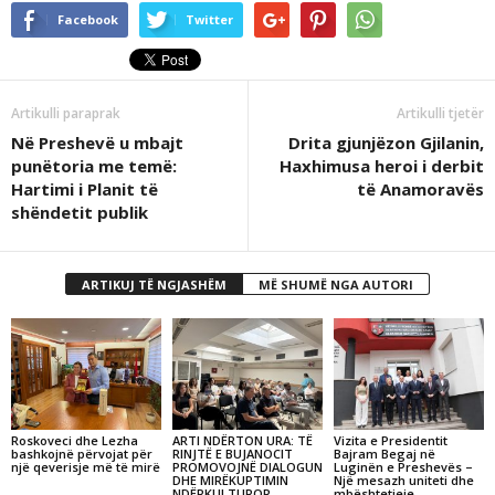
Facebook
Twitter
Artikulli paraprak
Artikulli tjetër
Në Preshevë u mbajt
Drita gjunjëzon Gjilanin,
punëtoria me temë:
Haxhimusa heroi i derbit
Hartimi i Planit të
të Anamoravës
shëndetit publik
ARTIKUJ TË NGJASHËM
MË SHUMË NGA AUTORI
Roskoveci dhe Lezha
ARTI NDËRTON URA: TË
Vizita e Presidentit
bashkojnë përvojat për
RINJTË E BUJANOCIT
Bajram Begaj në
një qeverisje më të mirë
PROMOVOJNË DIALOGUN
Luginën e Preshevës –
DHE MIRËKUPTIMIN
Një mesazh uniteti dhe
NDËRKULTUROR
mbështetjeje