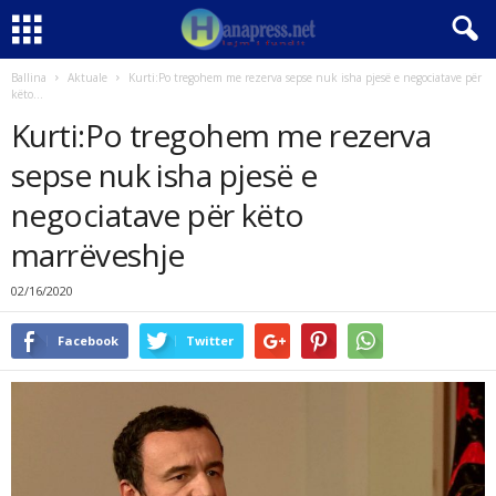
Ballina
Aktuale
Kurti:Po tregohem me rezerva sepse nuk isha pjesë e negociatave për
këto...
Kurti:Po tregohem me rezerva
sepse nuk isha pjesë e
negociatave për këto
marrëveshje
02/16/2020
Facebook
Twitter