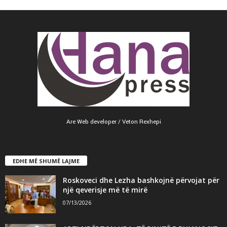
Are Web developer / Veton Rexhepi
EDHE MË SHUMË LAJME
Roskoveci dhe Lezha bashkojnë përvojat për
një qeverisje më të mirë
07/13/2026