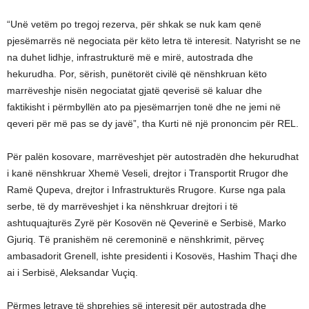
“Unë vetëm po tregoj rezerva, për shkak se nuk kam qenë
pjesëmarrës në negociata për këto letra të interesit. Natyrisht se ne
na duhet lidhje, infrastrukturë më e mirë, autostrada dhe
hekurudha. Por, sërish, punëtorët civilë që nënshkruan këto
marrëveshje nisën negociatat gjatë qeverisë së kaluar dhe
faktikisht i përmbyllën ato pa pjesëmarrjen tonë dhe ne jemi në
qeveri për më pas se dy javë”, tha Kurti në një prononcim për REL.
Për palën kosovare, marrëveshjet për autostradën dhe hekurudhat
i kanë nënshkruar Xhemë Veseli, drejtor i Transportit Rrugor dhe
Ramë Qupeva, drejtor i Infrastrukturës Rrugore. Kurse nga pala
serbe, të dy marrëveshjet i ka nënshkruar drejtori i të
ashtuquajturës Zyrë për Kosovën në Qeverinë e Serbisë, Marko
Gjuriq. Të pranishëm në ceremoninë e nënshkrimit, përveç
ambasadorit Grenell, ishte presidenti i Kosovës, Hashim Thaçi dhe
ai i Serbisë, Aleksandar Vuçiq.
Përmes letrave të shprehjes së interesit për autostrada dhe