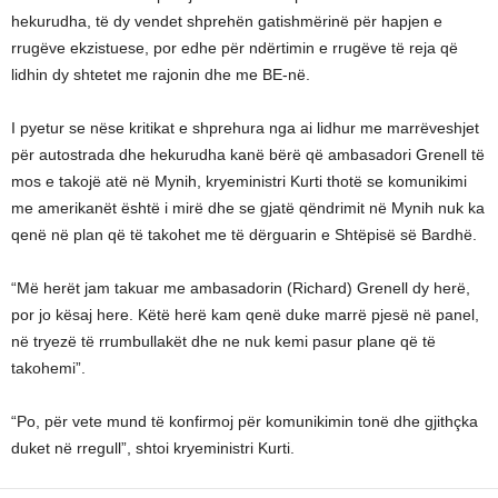
hekurudha, të dy vendet shprehën gatishmërinë për hapjen e
rrugëve ekzistuese, por edhe për ndërtimin e rrugëve të reja që
lidhin dy shtetet me rajonin dhe me BE-në.
I pyetur se nëse kritikat e shprehura nga ai lidhur me marrëveshjet
për autostrada dhe hekurudha kanë bërë që ambasadori Grenell të
mos e takojë atë në Mynih, kryeministri Kurti thotë se komunikimi
me amerikanët është i mirë dhe se gjatë qëndrimit në Mynih nuk ka
qenë në plan që të takohet me të dërguarin e Shtëpisë së Bardhë.
“Më herët jam takuar me ambasadorin (Richard) Grenell dy herë,
por jo kësaj here. Këtë herë kam qenë duke marrë pjesë në panel,
në tryezë të rrumbullakët dhe ne nuk kemi pasur plane që të
takohemi”.
“Po, për vete mund të konfirmoj për komunikimin tonë dhe gjithçka
duket në rregull”, shtoi kryeministri Kurti.