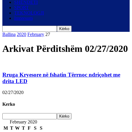
SHËNDETI
SPORT
TEKNOLOGJI
Impresum
Ballina
2020
February
27
Arkivat Përditshëm 02/27/2020
Rruga Kryesore në fshatin Tërrnoc ndriçohet me
drita LED
02/27/2020
Kerko
February 2020
M
T
W
T
F
S
S