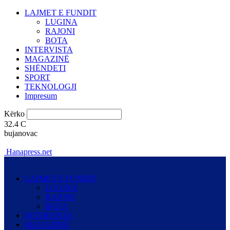
LAJMET E FUNDIT
LUGINA
RAJONI
BOTA
INTERVISTA
MAGAZINË
SHËNDETI
SPORT
TEKNOLOGJI
Impresum
Kërko
32.4
C
bujanovac
Hanapress.net
LAJMET E FUNDIT
LUGINA
RAJONI
BOTA
INTERVISTA
MAGAZINË