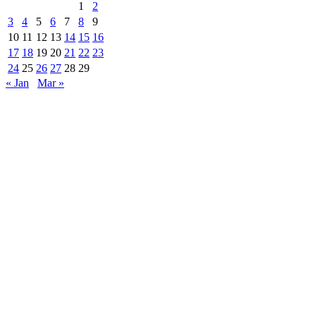
1
2
3
4
5
6
7
8
9
10
11
12
13
14
15
16
17
18
19
20
21
22
23
24
25
26
27
28
29
« Jan
Mar »
Are Web developer / Veton Rexhepi
EDHE MË SHUMË LAJME
Roskoveci dhe Lezha bashkojnë përvojat për një
qeverisje më të mirë
07/13/2026
ARTI NDËRTON URA: TË RINJTË E
BUJANOCIT PROMOVOJNË DIALOGUN DHE
MIRËKUPTIMIN...