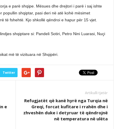
a e parë shqipe. Mësues dhe drejtori i parë i saj ishte
për popullin shqiptar, pasi deri në atë kohë mësimet
 të fshehtë. Kjo shkollë qëndroi e hapur për 15 vjet.
lindjes shqiptare si: Pandeli Sotiri, Petro Nini Luarasi, Nuçi
ikat më të vizituara në Shqipëri.
Twitter
Artikulli tjetër
Refugjatët që kanë hyrë nga Turqia në
in e
Greqi, forcat kufitare i rrahën dhe i
zhveshën duke i detyruar të qëndrojnë
në temperatura në ulëta