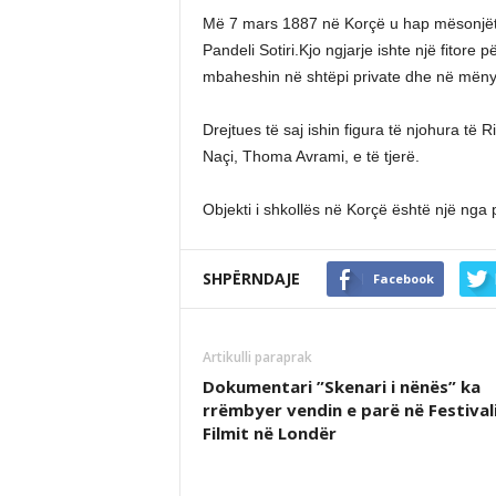
Më 7 mars 1887 në Korçë u hap mësonjëtorj
Pandeli Sotiri.Kjo ngjarje ishte një fitore 
mbaheshin në shtëpi private dhe në mënyrë
Drejtues të saj ishin figura të njohura të Ri
Naçi, Thoma Avrami, e të tjerë.
Objekti i shkollës në Korçë është një nga p
SHPËRNDAJE
Facebook
Artikulli paraprak
Dokumentari ”Skenari i nënës” ka
rrëmbyer vendin e parë në Festival
Filmit në Londër