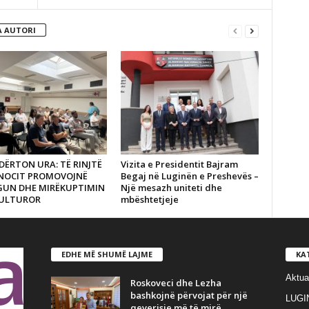
 AUTORI
DËRTON URA: TË RINJTË
Vizita e Presidentit Bajram
ANOCIT PROMOVOJNË
Begaj në Luginën e Preshevës –
GUN DHE MIRËKUPTIMIN
Një mesazh uniteti dhe
ULTUROR
mbështetjeje
EDHE MË SHUMË LAJME
KA
Aktua
Roskoveci dhe Lezha
bashkojnë përvojat për një
LUGI
qeverisje më të mirë