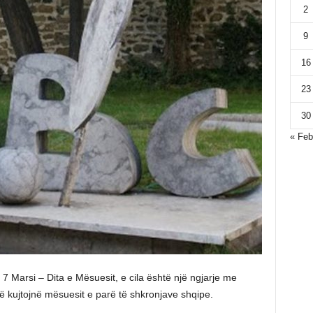
2
9
16
23
30
« Feb
 7 Marsi – Dita e Mësuesit, e cila është një ngjarje me
hë kujtojnë mësuesit e parë të shkronjave shqipe.