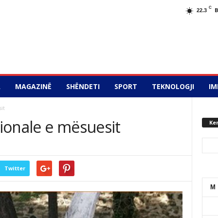
C
22.3
A
MAGAZINË
SHËNDETI
SPORT
TEKNOLOGJI
IM
sit
cionale e mësuesit
Ke
Twitter
M