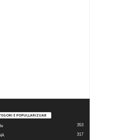
TEGORI E POPULLARIZUAR
353
le
317
NA