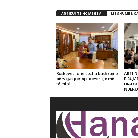
ARTIKUJ TË NGJASHËM
MË SHUMË NGA
Roskoveci dhe Lezha bashkojnë
ARTI N
përvojat për një qeverisje më
E BUJ
të mirë
DIALO
NDËRK