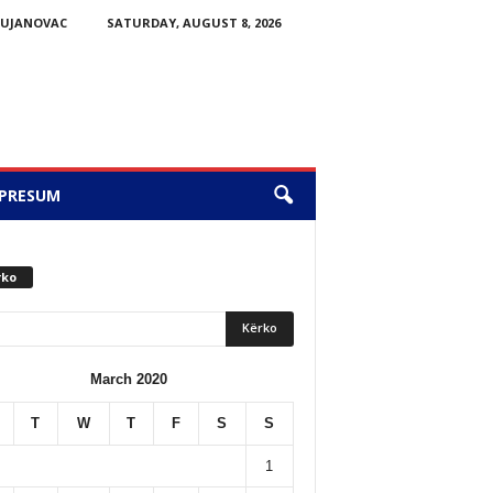
BUJANOVAC
SATURDAY, AUGUST 8, 2026
PRESUM
rko
March 2020
T
W
T
F
S
S
1