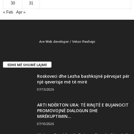
30
31
« Feb
Apr »
Are Web developer / Veton Rexhepi
EDHE MË SHUMË LAJME
Roskoveci dhe Lezha bashkojnë përvojat për
një qeverisje më të mirë
07/13/2026
ARTI NDËRTON URA: TË RINJTË E BUJANOCIT
PROMOVOJNË DIALOGUN DHE
MIRËKUPTIMIN...
07/10/2026