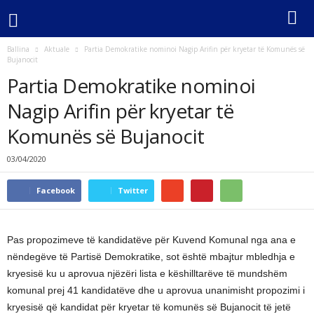
Ballina
Aktuale
Partia Demokratike nominoi Nagip Arifin për kryetar të Komunës së
Bujanocit
Partia Demokratike nominoi
Nagip Arifin për kryetar të
Komunës së Bujanocit
03/04/2020
Facebook
Twitter
Pas propozimeve të kandidatëve për Kuvend Komunal nga ana e
nëndegëve të Partisë Demokratike, sot është mbajtur mbledhja e
kryesisë ku u aprovua njëzëri lista e këshilltarëve të mundshëm
komunal prej 41 kandidatëve dhe u aprovua unanimisht propozimi i
kryesisë që kandidat për kryetar të komunës së Bujanocit të jetë