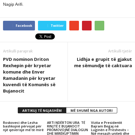
Nagip Arifi.
Facebook
Twitter
Artikulli paraprak
Artikulli tjetër
PVD nominon Driton
Lidhja e grupit të gjakut
Rexhepin për kryetar
me sëmundje të caktuara
komune dhe Enver
Ramadanin për kryetar
kuvendi të Komunës së
Bujanocit
ARTIKUJ TË NGJASHËM
MË SHUMË NGA AUTORI
Roskoveci dhe Lezha
ARTI NDËRTON URA: TË
Vizita e Presidentit
bashkojnë përvojat për
RINJTË E BUJANOCIT
Bajram Begaj në
një qeverisje më të mirë
PROMOVOJNË DIALOGUN
Luginën e Preshevës –
DHE MIRËKUPTIMIN
Një mesazh uniteti dhe