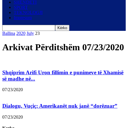
SHËNDETI
SPORT
TEKNOLOGJI
Impresum
Ballina
2020
July
23
Arkivat Përditshëm 07/23/2020
Shqiprim Arifi Uron fillimin e punimeve të Xhamisë
së madhe në...
07/23/2020
Dialogu, Vuçiç: Amerikanët nuk janë “dorëzuar”
07/23/2020