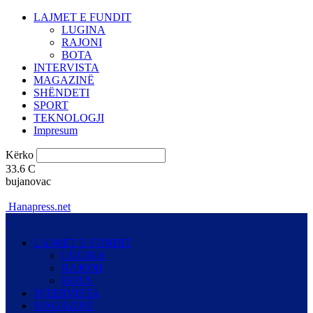
LAJMET E FUNDIT
LUGINA
RAJONI
BOTA
INTERVISTA
MAGAZINË
SHËNDETI
SPORT
TEKNOLOGJI
Impresum
Kërko
33.6
C
bujanovac
Hanapress.net
LAJMET E FUNDIT
LUGINA
RAJONI
BOTA
INTERVISTA
MAGAZINË