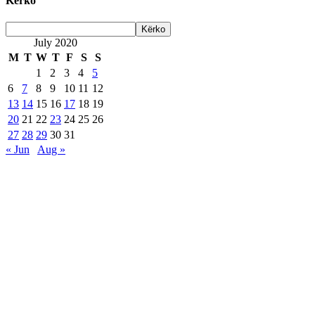
Kerko
July 2020
M
T
W
T
F
S
S
1
2
3
4
5
6
7
8
9
10
11
12
13
14
15
16
17
18
19
20
21
22
23
24
25
26
27
28
29
30
31
« Jun
Aug »
Are Web developer / Veton Rexhepi
EDHE MË SHUMË LAJME
Roskoveci dhe Lezha bashkojnë përvojat për një
qeverisje më të mirë
07/13/2026