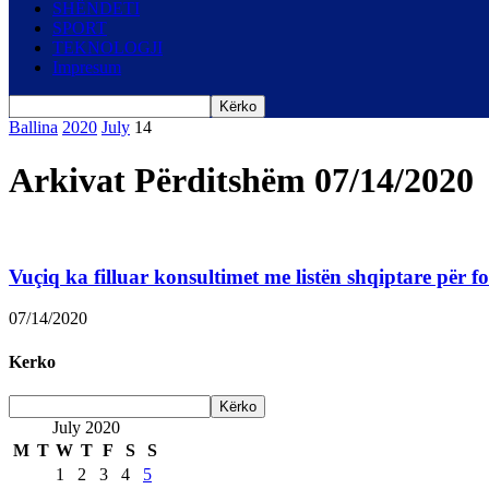
SHËNDETI
SPORT
TEKNOLOGJI
Impresum
Ballina
2020
July
14
Arkivat Përditshëm 07/14/2020
Vuçiq ka filluar konsultimet me listën shqiptare për f
07/14/2020
Kerko
July 2020
M
T
W
T
F
S
S
1
2
3
4
5