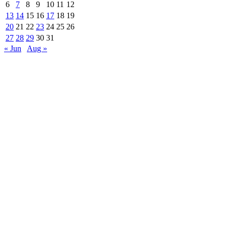
6
7
8
9
10
11
12
13
14
15
16
17
18
19
20
21
22
23
24
25
26
27
28
29
30
31
« Jun
Aug »
Are Web developer / Veton Rexhepi
EDHE MË SHUMË LAJME
Roskoveci dhe Lezha bashkojnë përvojat për një qever
07/13/2026
ARTI NDËRTON URA: TË RINJTË E BUJANOC
07/10/2026
Vizita e Presidentit Bajram Begaj në Luginën e Preshe