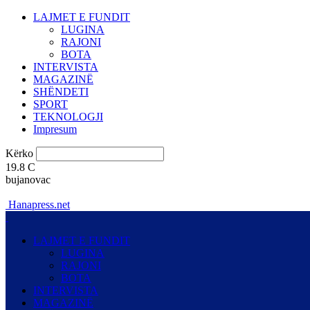
LAJMET E FUNDIT
LUGINA
RAJONI
BOTA
INTERVISTA
MAGAZINË
SHËNDETI
SPORT
TEKNOLOGJI
Impresum
Kërko
19.8
C
bujanovac
Hanapress.net
LAJMET E FUNDIT
LUGINA
RAJONI
BOTA
INTERVISTA
MAGAZINË