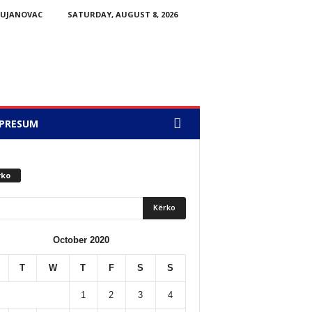
BUJANOVAC
SATURDAY, AUGUST 8, 2026
PRESUM
rko
October 2020
T
W
T
F
S
S
1
2
3
4