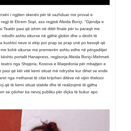
përsëri i ngjiten skenës për të vazhduar me provat e
gji të Ekrem Sopi, ass regjisë Afeida Boriçi. “Gjendja e
i Teatër pasi që ishim në ditët finale për tu paraqit me
 ndodhi ashtu sikurse në gjithë globin dhe u desht të
na kushtoi neve si ekip por prap se prap unë po besojë që
e me kohë sikurse me premierën ashtu edhe në përgaditjet
a kështu portalit Hanapress, regjisorja Afeida Boriçi-Mehmeti
 teatro nga Shqipria, Kosova e Maqedonia për mbajtjen e
e pasi që kët vitë kemi situat më ndryshe kur dihet se ende
et nga rrethanat të cilat krijohen ditëve në vijim theksoi
 që të kemi situat stabile dhe të realizojmë të gjitha
um se çdoher ka nevoj publiku për diçka të bukur apo