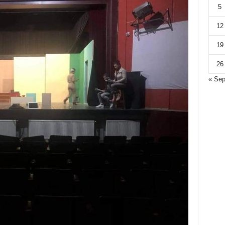
5
12
19
26
« Se