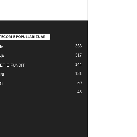
TEGORI E POPULLARIZUAR
353
le
317
NA
144
ET E FUNDIT
131
NI
50
RT
43
A