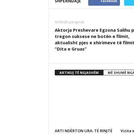
SHPËRNDAJE
Facebook
Artikulli paraprak
Aktorja Preshevare Egzona Salihu 
tregon suksese ne botën e filmit,
aktualisht pjes e xhirimeve të filmi
“Dita e Gruas”
ARTIKUJ TË NGJASHËM
MË SHUMË NGA
ARTI NDËRTON URA: TË RINJTË
Vizita 