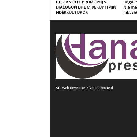
E BUJANOCIT PROMOVOJNË
Begaj 
DIALOGUN DHE MIRËKUPTIMIN
Një me
NDËRKULTUROR
mbësht
Are Web developer / Veton Rexhepi