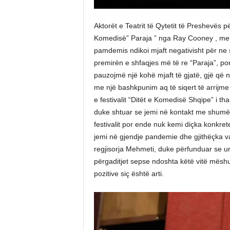
Aktorët e Teatrit të Qytetit të Preshevës 
Komedisë” Paraja ” nga Ray Cooney , me re
pamdemis ndikoi mjaft negativisht për ne s
premirën e shfaqjes më të re “Paraja”, por
pauzojmë një kohë mjaft të gjatë, gjë që 
me një bashkpunim aq të siqert të arrijm
e festivalit “Ditët e Komedisë Shqipe” i th
duke shtuar se jemi në kontakt me shumë
festivalit por ende nuk kemi diçka konkret
jemi në gjendje pandemie dhe gjithëçka var
regjisorja Mehmeti, duke përfunduar se uroj
përgaditjet sepse ndoshta këtë vitë mësh
pozitive siç është arti.