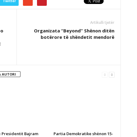
Twitter
Artikulli tjetër
po
Organizata “Beyond” Shënon ditën
botërore të shëndetit mendorë
t
 AUTORI
e Presidentit Bajram
Partia Demokratike shënon 15-