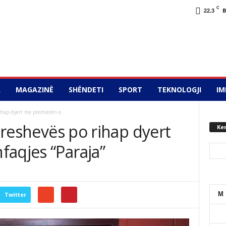
C
22.3
A
MAGAZINË
SHËNDETI
SPORT
TEKNOLOGJI
IM
rihap dyert me premierën e...
 Preshevës po rihap dyert
Ke
faqjes “Paraja”
M
Twitter