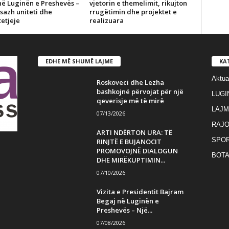
në Luginën e Preshevës –
vjetorin e themelimit, rikujton
sazh uniteti dhe
rrugëtimin dhe projektet e
etjeje
realizuara
EDHE MË SHUMË LAJME
KA
Aktua
Roskoveci dhe Lezha
bashkojnë përvojat për një
LUGI
qeverisje më të mirë
LAJM
07/13/2026
RAJO
ARTI NDËRTON URA: TË
SPO
RINJTË E BUJANOCIT
PROMOVOJNË DIALOGUN
BOT
DHE MIRËKUPTIMIN...
07/10/2026
Vizita e Presidentit Bajram
Begaj në Luginën e
Preshevës – Një...
07/08/2026