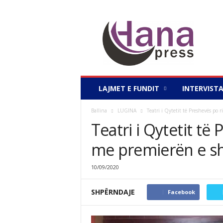
H
a
n
a
p
r
e
LAJMET E FUNDIT
INTERVIST
s
s
Ballina
LUGINA
Teatri i Qytetit të Preshevës po 
.
Teatri i Qytetit të
n
e
me premierën e sh
t
10/09/2020
SHPËRNDAJE
Facebook