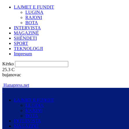
LAJMET E FUNDIT
LUGINA
RAJONI
BOTA
INTERVISTA
MAGAZINË
SHËNDETI
SPORT
TEKNOLOGJI
Impresum
Kërko
25.3
C
bujanovac
Hanapress.net
LAJMET E FUNDIT
LUGINA
RAJONI
BOTA
INTERVISTA
MAGAZINË