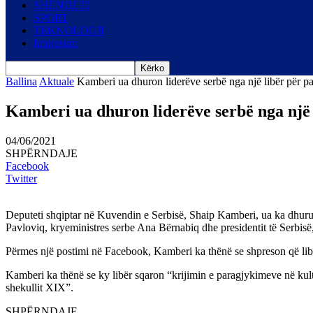
SHËNDETI
SPORT
TEKNOLOGJI
Impresum
Ballina
Aktuale
Kamberi ua dhuron liderëve serbë nga një libër për p
Kamberi ua dhuron liderëve serbë nga një 
04/06/2021
SHPËRNDAJE
Facebook
Twitter
Deputeti shqiptar në Kuvendin e Serbisë, Shaip Kamberi, ua ka dhuruar 
Pavloviq, kryeministres serbe Ana Bërnabiq dhe presidentit të Serbis
Përmes një postimi në Facebook, Kamberi ka thënë se shpreson që libri
Kamberi ka thënë se ky libër sqaron “krijimin e paragjykimeve në kultu
shekullit XIX”.
SHPËRNDAJE