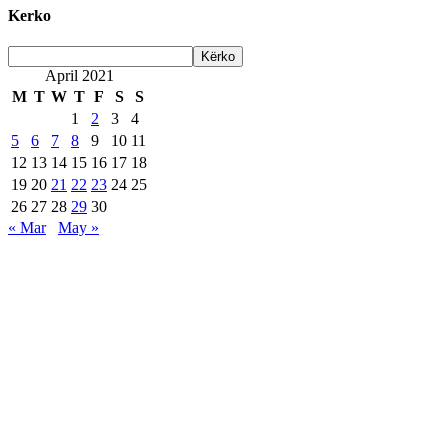
Kerko
April 2021
M
T
W
T
F
S
S
1
2
3
4
5
6
7
8
9
10
11
12
13
14
15
16
17
18
19
20
21
22
23
24
25
26
27
28
29
30
« Mar
May »
Are Web developer / Veton Rexhepi
EDHE MË SHUMË LAJME
Roskoveci dhe Lezha bashkojnë përvojat për një qever
07/13/2026