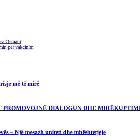
osa Osmani
imin për vakcinim
isje më të mirë
CIT PROMOVOJNË DIALOGUN DHE MIRËKUPTI
vës – Një mesazh uniteti dhe mbështetjeje