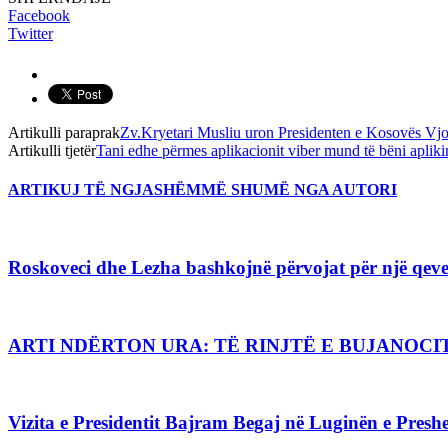
Facebook
Twitter
Artikulli paraprak
Zv.Kryetari Musliu uron Presidenten e Kosovës Vj
Artikulli tjetër
Tani edhe përmes aplikacionit viber mund të bëni aplik
ARTIKUJ TË NGJASHËM
MË SHUMË NGA AUTORI
Roskoveci dhe Lezha bashkojnë përvojat për një qever
ARTI NDËRTON URA: TË RINJTË E BUJANO
Vizita e Presidentit Bajram Begaj në Luginën e Preshe