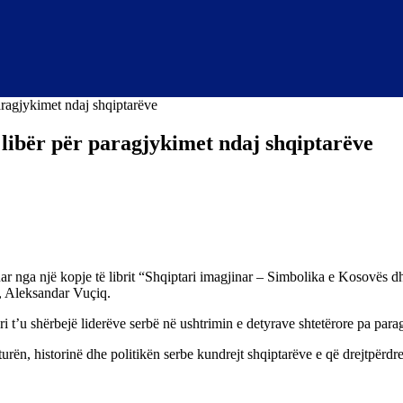
aragjykimet ndaj shqiptarëve
libër për paragjykimet ndaj shqiptarëve
nga një kopje të librit “Shqiptari imagjinar – Simbolika e Kosovës dhe 
ë, Aleksandar Vuçiq.
 t’u shërbejë liderëve serbë në ushtrimin e detyrave shtetërore pa para
rën, historinë dhe politikën serbe kundrejt shqiptarëve e që drejtpërdr