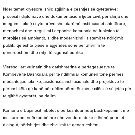
Ndër temat kryesore ishin: zgjidhja e çështjes së qytetarëve:
procesit i diplomave dhe dokumentacioni tjetër civil, përfshirja dhe
integrimi i plotë i qytetarëve shqiptarë në institucionet shtetërore,
menaxhimi dhe rregullimi i deponisë komunale në funksion të
mbrojtjes së ambientit, si dhe modernizimi i sistemit të ndriçimit
publik, që është pjesë e agjendës sonë për zhvillim të
qëndrueshëm dhe rritje të sigurisë publike.
Vlerësoj lart vullnetin dhe gatishmërinë e përfaqësuesve të
Kombeve të Bashkuara për të ndihmuar komunën tonë përmes
mbështetjes teknike, asistencës institucionale dhe projekteve të
përbashkëta që kanë për qëllim përmirësimin e cilësisë së jetës për
të gjithë qytetarët, pa dallim.
Komuna e Bujanocit mbetet e përkushtuar ndaj bashkëpunimit me
institucionet ndërkombëtare dhe vendore, duke i dhënë prioritet
dialogut, përfshirjes dhe zhvillimit të qëndrueshëm.