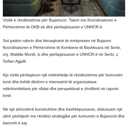
Vizitë e rëndësishme për Bujanocin: Takim me Koordinatoren e
Përhershme të OKB-së dhe përfaqësuesin e UNHCR-it
Sot patëm nderin dhe kënaqësinë të mirëpresim në Bujanoc
Koordinatoren e Përhershme të Kombeve të Bashkuara në Serbi,
znj. Matilde Mordt, si dhe përfaqësuesin e UNHCR-it në Serbi, z.
Sofian Agjalli.
Kjo vizitë përfaqëson një mbështetje të rëndësishme për komunën
tonë dhe është dëshmi e interesimit të organizatave
ndërkombëtare për sfidat dhe perspektivat e zhvillimit në rajonin
tonë.
Në një atmosferë konstruktive dhe bashkëpunuese, diskutuam një
sërë çështjesh me rëndësi strategjike për komunën e Bujanocit dhe
banorët e saj.