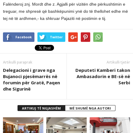
Falënderoj znj. Mordt dhe z. Agjalli për vizitën dhe përkushtimin e
treguar, me shpresë që bashkëpunimi ynë do të thellohet edhe më
tej në të ardhmen,- ka shkruar Pajaziti në postimin e tij.
Facebook
Twitter
Artikulli paraprak
Artikulli tjetër
Delegacioni i grave nga
Deputeti Kamberi takon
Bujanoci pjesëmarrës në
Ambasadorin e BE-së në
forumin për Gratë, Paqen
Serbi
dhe Sigurinë
ARTIKUJ TË NGJASHËM
MË SHUMË NGA AUTORI