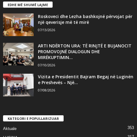
EDHE MË SHUMË LAJME
Roskoveci dhe Lezha bashkojnë përvojat për
një qeverisje më të mirë
07/13/2026
ARTI NDËRTON URA: TË RINJTË E BUJANOCIT
PROMOVOJNË DIALOGUN DHE
MIRËKUPTIMIN...
07/10/2026
Vizita e Presidentit Bajram Begaj në Luginën
e Preshevës – Një...
07/08/2026
KATEGORI E POPULLARIZUAR
353
Aktuale
317