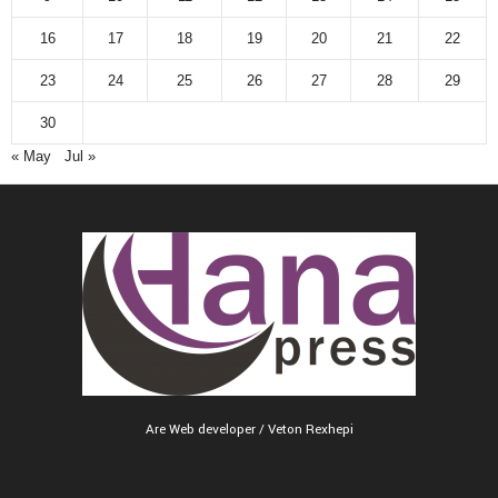
16
17
18
19
20
21
22
23
24
25
26
27
28
29
30
« May
Jul »
Are Web developer / Veton Rexhepi