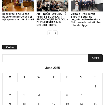
Roskoveci dhe Lezha
ARTI NDËRTON URA: TË
Vizita e Presidentit
bashkojnë përvojat për
RINJTË E BUJANOCIT
Bajram Begaj në
një qeverisje më të mirë
PROMOVOJNË DIALOGUN
Luginën e Preshevës –
DHE MIRËKUPTIMIN
Një mesazh uniteti dhe
NDËRKULTUROR
mbështetjeje
Kerko
June 2025
M
T
W
T
F
S
S
1
2
3
4
5
6
7
8
9
10
11
12
13
14
15