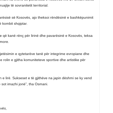
jtje të sovranitetit territorial.
arësisë së Kosovës, ajo theksoi rëndësinë e bashkëpunimit
të kombit shqiptar.
re që kanë rënç për lirinë dhe pavarësinë e Kosovës, teksa
imore.
 jetësimin e qytetarëve tanë për integrime evropiane dhe
he rolin e gjitha komuniteteve sportive dhe artistike për
 e lirë. Sukseset e të gjithëve na japin dëshmi se ky vend
 sot imazhi jonë”, tha Osmani.
vës,