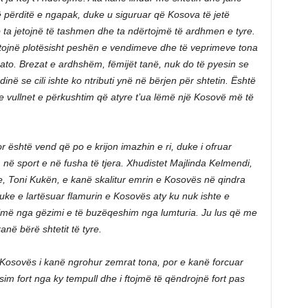
jmë përditë e ngapak, duke u siguruar që Kosova të jetë
o ta jetojnë të tashmen dhe ta ndërtojmë të ardhmen e tyre.
tojnë plotësisht peshën e vendimeve dhe të veprimeve tona
ë ato. Brezat e ardhshëm, fëmijët tanë, nuk do të pyesin se
dinë se cili ishte ko ntributi ynë në bërjen për shtetin. Është
e vullnet e përkushtim që atyre t’ua lëmë një Kosovë më të
r është vend që po e krijon imazhin e ri, duke i ofruar
, në sport e në fusha të tjera. Xhudistet Majlinda Kelmendi,
re, Toni Kukën, e kanë skalitur emrin e Kosovës në qindra
 duke e lartësuar flamurin e Kosovës aty ku nuk ishte e
jmë nga gëzimi e të buzëqeshim nga lumturia. Ju lus që me
anë bërë shtetit të tyre.
Kosovës i kanë ngrohur zemrat tona, por e kanë forcuar
sim fort nga ky tempull dhe i ftojmë të qëndrojnë fort pas