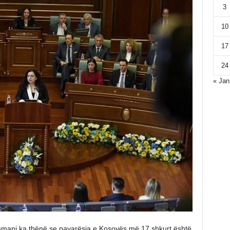
3
10
17
24
« Jan
Osmani ka thënë se pavarësia e Kosovës më 17 shkurt është