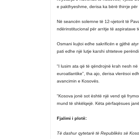
e pakthyeshme, derisa ka bërë thirrje për rua
Në seancën solemne të 12-vjetorit të Pav
ndërinstitucional për arritje të aspiratave 
Osmani kujtoi edhe sakrificën e gjithë aty
pati edhe një lutje karshi shteteve perënd
“I lusim ata që të qëndrojnë krah nesh në
euroatlantike”, tha ajo, derisa vlerësoi ed
avancimin e Kosovës.
“Kosova jonë sot është një vend që frymon
mund të shkëlqejë. Këta përfaqësues janë
Fjalimi i plotë:
Të dashur qytetarë të Republikës së Koso