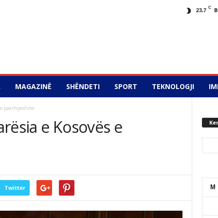
C
B
23.7
A
MAGAZINË
SHËNDETI
SPORT
TEKNOLOGJI
IM
s e pakthyeshme
arësia e Kosovës e
Ke
M
Twitter