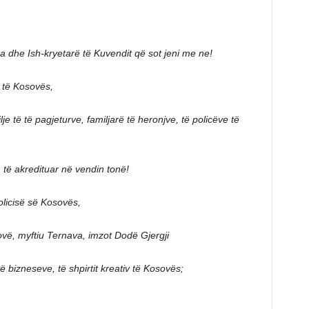
a dhe Ish-kryetarë të Kuvendit që sot jeni me ne!
 të Kosovës,
e të të pagjeturve, familjarë të heronjve, të policëve të
të akredituar në vendin tonë!
licisë së Kosovës,
vë, myftiu Ternava, imzot Dodë Gjergji
ë bizneseve, të shpirtit kreativ të Kosovës;