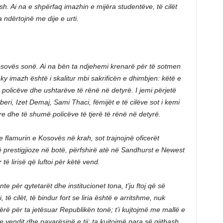
sh. Ai na e shpërfaq imazhin e mijëra studentëve, të cilët
 ndërtojnë me dije e urti.
osovës sonë. Ai na bën ta ndjehemi krenarë për të sotmen
y imazh është i skalitur mbi sakrificën e dhimbjen: këtë e
e policëve dhe ushtarëve të rënë në detyrë. I jemi përjetë
ri, Izet Demaj, Sami Thaci, fëmijët e të cilëve sot i kemi
e dhe të shumë policëve të tjerë të rënë në detyrë.
e flamurin e Kosovës në krah, sot trajnojnë oficerët
prestigjioze në botë, përfshirë atë në Sandhurst e Newest
 të lirisë që luftoi për këtë vend.
te për qytetarët dhe institucionet tona, t’ju ftoj që së
i, të cilët, të bindur fort se liria është e arritshme, nuk
ërë për ta jetësuar Republikën tonë; t’i kujtojmë me mallë e
e vendit dhe pavarësinë e tij; ta kujtojmë para së gjithash