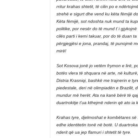
rritur krahas shtetit, të cilin po e ndërto
strehë e sigurt dhe vend ku këta fëmijë d
Këta fëmijë, sot ndoshta nuk mund ta kup
politike, por nesër do të mund t`i gjykojn
cilës parti i kemi takuar, por do të duan ta 
përgjegjësi e jona, prandaj, të punojmë m
mirë!
Sot Kosova jonë jo vetëm frymon e lirë, po
botës vlera të shquara në arte, në kulturë
Distria Krasniqi, bashkë me trajnerin e ty
piedestale, deri në olimpiadën e Brazilit,
mundur më herët. Ata na kanë bërë të qa
duartrokitje t’ua kthejmë nderin që ato ia k
Krahas tyre, djelmoshat e kombëtares së 
edhe identitetin tonë në botë. U duartroka
nderit që ua jep flamuri i shtetit të tyre.