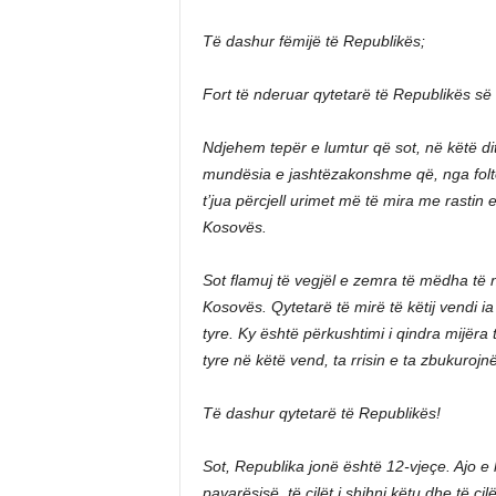
Të dashur fëmijë të Republikës;
Fort të nderuar qytetarë të Republikës së
Ndjehem tepër e lumtur që sot, në këtë 
mundësia e jashtëzakonshme që, nga foltor
t’jua përcjell urimet më të mira me rastin 
Kosovës.
Sot flamuj të vegjël e zemra të mëdha të n
Kosovës. Qytetarë të mirë të këtij vendi ia 
tyre. Ky është përkushtimi i qindra mijëra 
tyre në këtë vend, ta rrisin e ta zbukuroj
Të dashur qytetarë të Republikës!
Sot, Republika jonë është 12-vjeçe. Ajo e 
pavarësisë, të cilët i shihni këtu dhe të cil