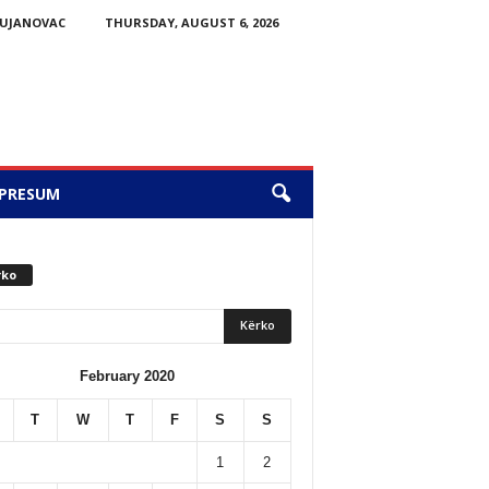
UJANOVAC
THURSDAY, AUGUST 6, 2026
PRESUM
rko
February 2020
T
W
T
F
S
S
1
2