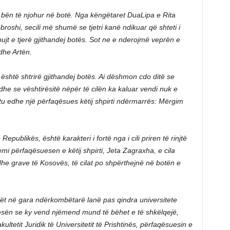
na bën të njohur në botë. Nga këngëtaret DuaLipa e Rita
roshi, secili më shumë se tjetri kanë ndikuar që shteti i
ujt e tjerë gjithandej botës. Sot ne e nderojmë veprën e
dhe Artën.
li është shtrirë gjithandej botës. Ai dëshmon cdo ditë se
he se vështirësitë nëpër të cilën ka kaluar vendi nuk e
ëtu edhe një përfaqësues këtij shpirti ndërmarrës: Mërgim
ë Republikës, është karakteri i fortë nga i cili priren të rinjtë
mi përfaqësuesen e këtij shpirti, Jeta Zagraxha, e cila
dhe grave të Kosovës, të cilat po shpërthejnë në botën e
lët në gara ndërkombëtarë lanë pas qindra universitete
esën se ky vend njëmend mund të bëhet e të shkëlqejë,
ultetit Juridik të Universitetit të Prishtinës, përfaqësuesin e