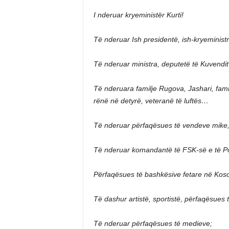
I nderuar kryeministër Kurti!
Të nderuar Ish presidentë, ish-kryeministr
Të nderuar ministra, deputetë të Kuvendit
Të nderuara familje Rugova, Jashari, familj
rënë në detyrë, veteranë të luftës…
Të nderuar përfaqësues të vendeve mike, 
Të nderuar komandantë të FSK-së e të Po
Përfaqësues të bashkësive fetare në Koso
Të dashur artistë, sportistë, përfaqësues t
Të nderuar përfaqësues të medieve;