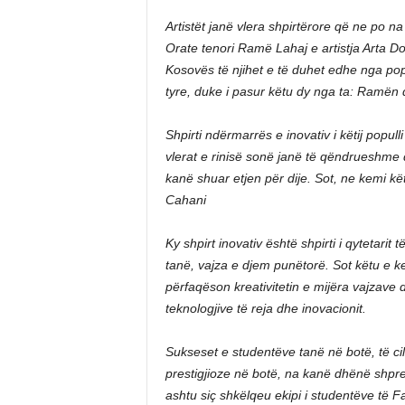
Artistët janë vlera shpirtërore që ne po 
Orate tenori Ramë Lahaj e artistja Arta Dob
Kosovës të njihet e të duhet edhe nga pop
tyre, duke i pasur këtu dy nga ta: Ramën 
Shpirti ndërmarrës e inovativ i këtij popul
vlerat e rinisë sonë janë të qëndrueshme d
kanë shuar etjen për dije. Sot, ne kemi k
Cahani
Ky shpirt inovativ është shpirti i qytetarit t
tanë, vajza e djem punëtorë. Sot këtu e ke
përfaqëson kreativitetin e mijëra vajzave 
teknologjive të reja dhe inovacionit.
Sukseset e studentëve tanë në botë, të ci
prestigjioze në botë, na kanë dhënë shpr
ashtu siç shkëlqeu ekipi i studentëve të Fak