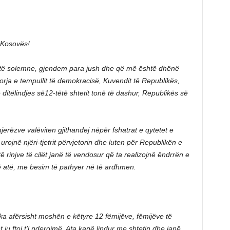
 Kosovës!
ditë solemne, gjendem para jush dhe që më është dhënë
ja e tempullit të demokracisë, Kuvendit të Republikës,
e ditëlindjes së12-tëtë shtetit tonë të dashur, Republikës së
jerëzve valëviten gjithandej nëpër fshatrat e qytetet e
urojnë njëri-tjetrit përvjetorin dhe luten për Republikën e
të rinjve të cilët janë të vendosur që ta realizojnë ëndrrën e
në atë, me besim të pathyer në të ardhmen.
ka afërsisht moshën e këtyre 12 fëmijëve, fëmijëve të
ët ju ftoj t’i nderojmë. Ata kanë lindur me shtetin dhe janë