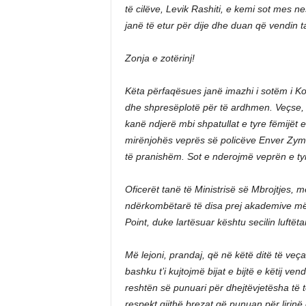
të cilëve, Levik Rashiti, e kemi sot mes ne
janë të etur për dije dhe duan që vendin ta
Zonja e zotërinj!
Këta përfaqësues janë imazhi i sotëm i K
dhe shpresëplotë për të ardhmen. Veçse, k
kanë ndjerë mbi shpatullat e tyre fëmijët 
mirënjohës veprës së policëve Enver Zymbe
të pranishëm. Sot e nderojmë veprën e tyr
Oficerët tanë të Ministrisë së Mbrojtjes, m
ndërkombëtarë të disa prej akademive më 
Point, duke lartësuar kështu secilin luftëtar
Më lejoni, prandaj, që në këtë ditë të veçan
bashku t’i kujtojmë bijat e bijtë e këtij vend
reshtën së punuari për dhejtëvjetësha të t
respekt gjithë brezat që punuan për lirinë 