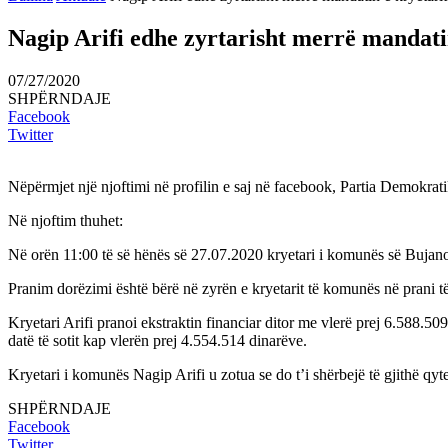
Nagip Arifi edhe zyrtarisht merrë mandati
07/27/2020
SHPËRNDAJE
Facebook
Twitter
Nëpërmjet një njoftimi në profilin e saj në facebook, Partia Demokratik
Në njoftim thuhet:
Në orën 11:00 të së hënës së 27.07.2020 kryetari i komunës së Bujanoc
Pranim dorëzimi është bërë në zyrën e kryetarit të komunës në prani të
Kryetari Arifi pranoi ekstraktin financiar ditor me vlerë prej 6.588.50
datë të sotit kap vlerën prej 4.554.514 dinarëve.
Kryetari i komunës Nagip Arifi u zotua se do t’i shërbejë të gjithë qyt
SHPËRNDAJE
Facebook
Twitter