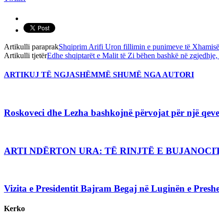
Artikulli paraprak
Shqiprim Arifi Uron fillimin e punimeve të Xhamisë
Artikulli tjetër
Edhe shqiptarët e Malit të Zi bëhen bashkë në zgjedhje, 
ARTIKUJ TË NGJASHËM
MË SHUMË NGA AUTORI
Roskoveci dhe Lezha bashkojnë përvojat për një qever
ARTI NDËRTON URA: TË RINJTË E BUJANO
Vizita e Presidentit Bajram Begaj në Luginën e Preshe
Kerko