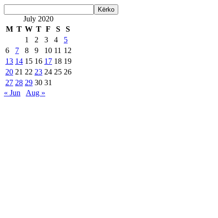
July 2020
M
T
W
T
F
S
S
1
2
3
4
5
6
7
8
9
10
11
12
13
14
15
16
17
18
19
20
21
22
23
24
25
26
27
28
29
30
31
« Jun
Aug »
Are Web developer / Veton Rexhepi
EDHE MË SHUMË LAJME
Roskoveci dhe Lezha bashkojnë përvojat për një qever
07/13/2026
ARTI NDËRTON URA: TË RINJTË E BUJANOC