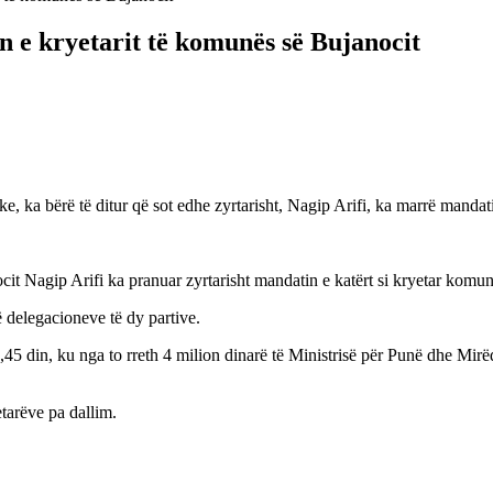
n e kryetarit të komunës së Bujanocit
e, ka bërë të ditur që sot edhe zyrtarisht, Nagip Arifi, ka marrë mandat
it Nagip Arifi ka pranuar zyrtarisht mandatin e katërt si kryetar komu
 delegacioneve të dy partive.
9,45 din, ku nga to rreth 4 milion dinarë të Ministrisë për Punë dhe Mirë
etarëve pa dallim.