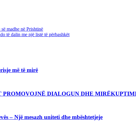
 së madhe në Prishtinë
do të dalin me një listë të përbashkët
isje më të mirë
CIT PROMOVOJNË DIALOGUN DHE MIRËKUPTI
vës – Një mesazh uniteti dhe mbështetjeje