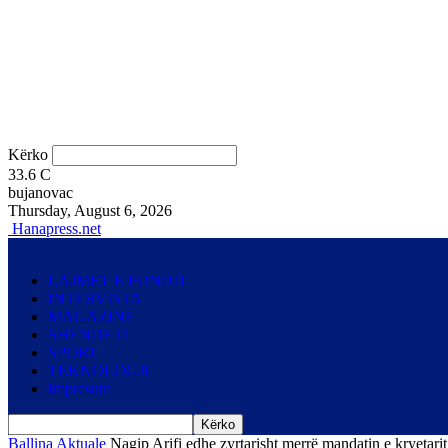
Kërko
33.6
C
bujanovac
Thursday, August 6, 2026
Hanapress.net
LAJMET E FUNDIT
INTERVISTA
MAGAZINË
SHËNDETI
SPORT
TEKNOLOGJI
Impresum
Ballina
Aktuale
Nagip Arifi edhe zyrtarisht merrë mandatin e kryetari